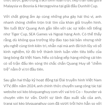
Malaysia vs Bosnia & Herzegovina tại giải đấu Dunhill Cup.
Với chất giọng ấm áp cùng những pha gây hài thú vị, anh
nhanh chóng chiếm trọn trái tim của khán giả truyền hình.
Tên tuổi BLV Quang Anh gắn liền với các sự kiện nổi tiếng
như Tiger Cup, SEA Games và Ngoại hạng Anh. Có thể thấy
rằng, dù không qua trường lớp đào tạo bài bản nhưng nhờ
yêu nghề cùng tính kiên trì, nhẫn nại mà anh đã tích lũy vô số
kinh nghiệm, từ đó trở thành bình luận viên tiêu biểu của
làng bóng đá Việt Nam. Nếu có bảng xếp hạng những cái tên
có số trận đấu lên sóng thì chắc chắn Quang Huy sẽ “chễm
trệ” nằm ở vị trí đầu tiên.
Sau gần hai thập kỷ hoạt động tại Đài truyền hình Việt Nam
VTV, đến năm 2024, anh chính thức chuyển sang công tác tại
website soi kèo blvquanghuy com với vai trò Co – founder và
chuyên viên tư vấn. Dưới sự lãnh đạo xuất sắc của anh,
trang soi kèo blvquanghuy com đã vượt trội hơn hẳn so với