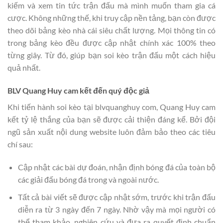
kiếm và xem tin tức trận đấu mà mình muốn tham gia cá
cược. Không những thế, khi truy cập nền tảng, bạn còn được
theo dõi bảng kèo nhà cái siêu chất lượng. Mọi thông tin có
trong bảng kèo đều được cập nhật chính xác 100% theo
từng giây. Từ đó, giúp bạn soi kèo trận đấu một cách hiệu
quả nhất.
BLV Quang Huy cam kết đến quý độc giả
Khi tiến hành soi kèo tại blvquanghuy com, Quang Huy cam
kết tỷ lệ thắng của bạn sẽ được cải thiện đáng kể. Bởi đội
ngũ sản xuất nội dung website luôn đảm bảo theo các tiêu
chí sau:
Cập nhật các bài dự đoán, nhận định bóng đá của toàn bộ
các giải đấu bóng đá trong và ngoài nước.
Tất cả bài viết sẽ được cập nhật sớm, trước khi trận đấu
diễn ra từ 3 ngày đến 7 ngày. Nhờ vậy mà mọi người có
thể tham khảo, nghiên cứu và đưa ra quyết định chuẩn