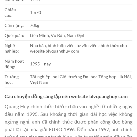
Chiều
1m70
cao:
Cân nặng:
70kg
Quê quán:
Liên Minh, Vụ Bản, Nam Định
Nghề
Nhà báo, bình luận viên, tư vấn viên chính thức cho
nghiệp:
website blvquanghuy com
Năm hoạt
1995 – nay
động:
Trường
Tốt nghiệp loại Giỏi trường Đại học Tổng hợp Hà Nội,
học:
Việt Nam
Câu chuyện đồng sáng lập nên website blvquanghuy com
Quang Huy chính thức bước chân vào nghề từ những ngày
đầu năm 1995. Sau khoảng thời gian dài học việc không
ngừng nghỉ, anh đã chính thức được phân công đọc băng
phát lại tại mùa giải EURO 1996. Đến năm 1997, anh chính
thức được giao trọng trách bình luận trực tiếp trận đấu giữa