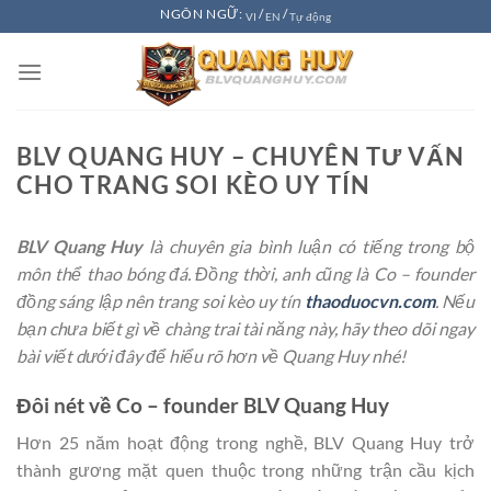
Chuyển
NGÔN NGỮ:
/
/
VI
EN
Tự động
đến
nội
dung
BLV QUANG HUY – CHUYÊN TƯ VẤN
CHO TRANG SOI KÈO UY TÍN
BLV Quang Huy
là chuyên gia bình luận có tiếng trong bộ
môn thể thao bóng đá. Đồng thời, anh cũng là Co – founder
đồng sáng lập nên trang soi kèo uy tín
thaoduocvn.com
. Nếu
bạn chưa biết gì về chàng trai tài năng này, hãy theo dõi ngay
bài viết dưới đây để hiểu rõ hơn về Quang Huy nhé!
Đôi nét về Co – founder BLV Quang Huy
Hơn 25 năm hoạt động trong nghề, BLV Quang Huy trở
thành gương mặt quen thuộc trong những trận cầu kịch