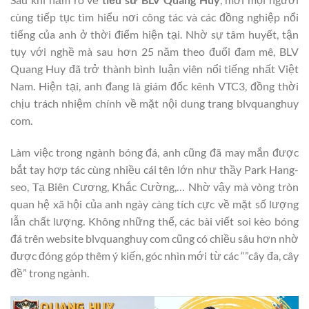
cùng tiếp tục tìm hiểu nơi công tác và các đồng nghiệp nổi
tiếng của anh ở thời điểm hiện tại. Nhờ sự tâm huyết, tận
tụy với nghề mà sau hơn 25 năm theo đuổi đam mê, BLV
Quang Huy đã trở thành bình luận viên nổi tiếng nhất Việt
Nam. Hiện tại, anh đang là giám đốc kênh VTC3, đồng thời
chịu trách nhiệm chính về mặt nội dung trang blvquanghuy
com.
Làm việc trong ngành bóng đá, anh cũng đã may mắn được
bắt tay hợp tác cùng nhiều cái tên lớn như thầy Park Hang-
seo, Tạ Biên Cương, Khắc Cường,… Nhờ vậy mà vòng tròn
quan hệ xã hội của anh ngày càng tích cực về mặt số lượng
lẫn chất lượng. Không những thế, các bài viết soi kèo bóng
đá trên website blvquanghuy com cũng có chiều sâu hơn nhờ
được đóng góp thêm ý kiến, góc nhìn mới từ các “”cây đa, cây
đề” trong ngành.