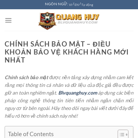
Chuyển
NGÔN NGỮ:
/
/
VI
EN
Tự động
đến
nội
dung
CHÍNH SÁCH BẢO MẬT – ĐIỀU
KHOẢN BẢO VỆ KHÁCH HÀNG MỚI
NHẤT
Chính sách bảo mật
được nền tảng xây dựng nhằm cam kết
rằng mọi thông tin cá nhân và dữ liệu của độc giả đều được
giữ an toàn nghiêm ngặt.
Blvquanghuy.com
áp dụng các biện
pháp công nghệ thông tin tiên tiến nhằm ngăn chặn mối
nguy cơ từ bên ngoài. Hãy theo dõi ngay bài viết dưới đây để
hiểu rõ hơn về chính sách này nhé!
Table of Contents