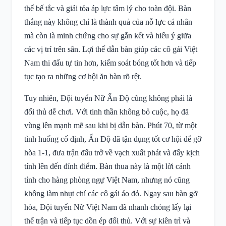
thế bế tắc và giải tỏa áp lực tâm lý cho toàn đội. Bàn
thắng này không chỉ là thành quả của nỗ lực cá nhân
mà còn là minh chứng cho sự gắn kết và hiểu ý giữa
các vị trí trên sân. Lợi thế dẫn bàn giúp các cô gái Việt
Nam thi đấu tự tin hơn, kiểm soát bóng tốt hơn và tiếp
tục tạo ra những cơ hội ăn bàn rõ rệt.
Tuy nhiên, Đội tuyển Nữ Ấn Độ cũng không phải là
đối thủ dễ chơi. Với tinh thần không bỏ cuộc, họ đã
vùng lên mạnh mẽ sau khi bị dẫn bàn. Phút 70, từ một
tình huống cố định, Ấn Độ đã tận dụng tốt cơ hội để gỡ
hòa 1-1, đưa trận đấu trở về vạch xuất phát và đẩy kịch
tính lên đến đỉnh điểm. Bàn thua này là một lời cảnh
tỉnh cho hàng phòng ngự Việt Nam, nhưng nó cũng
không làm nhụt chí các cô gái áo đỏ. Ngay sau bàn gỡ
hòa, Đội tuyển Nữ Việt Nam đã nhanh chóng lấy lại
thế trận và tiếp tục dồn ép đối thủ. Với sự kiên trì và