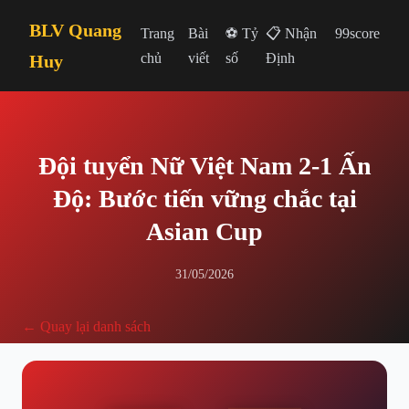
BLV Quang
Trang
Bài
⚽ Tỷ
📋 Nhận
99score
chủ
viết
số
Định
Huy
Đội tuyển Nữ Việt Nam 2-1 Ấn
Độ: Bước tiến vững chắc tại
Asian Cup
31/05/2026
← Quay lại danh sách