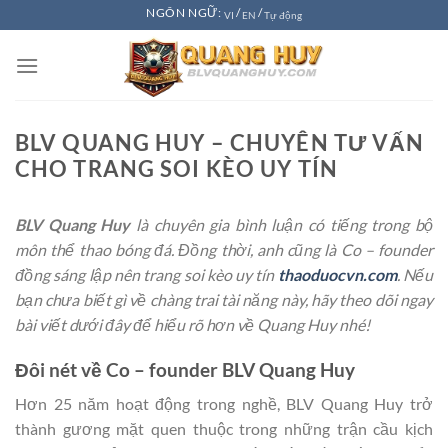
Chuyển
NGÔN NGỮ:
/
/
VI
EN
Tự động
đến
nội
dung
BLV QUANG HUY – CHUYÊN TƯ VẤN
CHO TRANG SOI KÈO UY TÍN
BLV Quang Huy
là chuyên gia bình luận có tiếng trong bộ
môn thể thao bóng đá. Đồng thời, anh cũng là Co – founder
đồng sáng lập nên trang soi kèo uy tín
thaoduocvn.com
. Nếu
bạn chưa biết gì về chàng trai tài năng này, hãy theo dõi ngay
bài viết dưới đây để hiểu rõ hơn về Quang Huy nhé!
Đôi nét về Co – founder BLV Quang Huy
Hơn 25 năm hoạt động trong nghề, BLV Quang Huy trở
thành gương mặt quen thuộc trong những trận cầu kịch