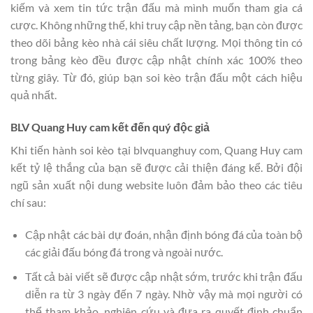
kiếm và xem tin tức trận đấu mà mình muốn tham gia cá
cược. Không những thế, khi truy cập nền tảng, bạn còn được
theo dõi bảng kèo nhà cái siêu chất lượng. Mọi thông tin có
trong bảng kèo đều được cập nhật chính xác 100% theo
từng giây. Từ đó, giúp bạn soi kèo trận đấu một cách hiệu
quả nhất.
BLV Quang Huy cam kết đến quý độc giả
Khi tiến hành soi kèo tại blvquanghuy com, Quang Huy cam
kết tỷ lệ thắng của bạn sẽ được cải thiện đáng kể. Bởi đội
ngũ sản xuất nội dung website luôn đảm bảo theo các tiêu
chí sau:
Cập nhật các bài dự đoán, nhận định bóng đá của toàn bộ
các giải đấu bóng đá trong và ngoài nước.
Tất cả bài viết sẽ được cập nhật sớm, trước khi trận đấu
diễn ra từ 3 ngày đến 7 ngày. Nhờ vậy mà mọi người có
thể tham khảo, nghiên cứu và đưa ra quyết định chuẩn