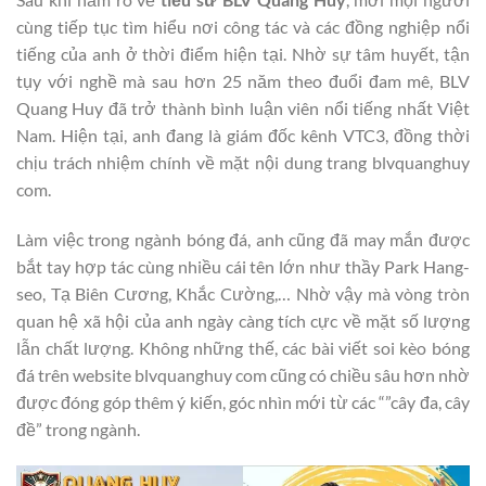
cùng tiếp tục tìm hiểu nơi công tác và các đồng nghiệp nổi
tiếng của anh ở thời điểm hiện tại. Nhờ sự tâm huyết, tận
tụy với nghề mà sau hơn 25 năm theo đuổi đam mê, BLV
Quang Huy đã trở thành bình luận viên nổi tiếng nhất Việt
Nam. Hiện tại, anh đang là giám đốc kênh VTC3, đồng thời
chịu trách nhiệm chính về mặt nội dung trang blvquanghuy
com.
Làm việc trong ngành bóng đá, anh cũng đã may mắn được
bắt tay hợp tác cùng nhiều cái tên lớn như thầy Park Hang-
seo, Tạ Biên Cương, Khắc Cường,… Nhờ vậy mà vòng tròn
quan hệ xã hội của anh ngày càng tích cực về mặt số lượng
lẫn chất lượng. Không những thế, các bài viết soi kèo bóng
đá trên website blvquanghuy com cũng có chiều sâu hơn nhờ
được đóng góp thêm ý kiến, góc nhìn mới từ các “”cây đa, cây
đề” trong ngành.