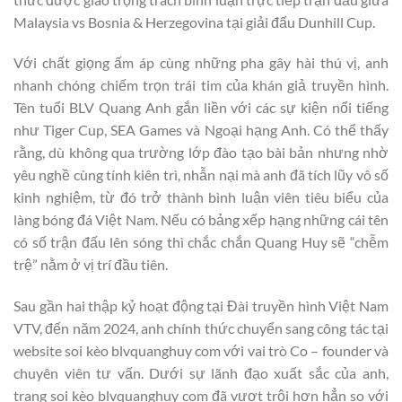
Malaysia vs Bosnia & Herzegovina tại giải đấu Dunhill Cup.
Với chất giọng ấm áp cùng những pha gây hài thú vị, anh
nhanh chóng chiếm trọn trái tim của khán giả truyền hình.
Tên tuổi BLV Quang Anh gắn liền với các sự kiện nổi tiếng
như Tiger Cup, SEA Games và Ngoại hạng Anh. Có thể thấy
rằng, dù không qua trường lớp đào tạo bài bản nhưng nhờ
yêu nghề cùng tính kiên trì, nhẫn nại mà anh đã tích lũy vô số
kinh nghiệm, từ đó trở thành bình luận viên tiêu biểu của
làng bóng đá Việt Nam. Nếu có bảng xếp hạng những cái tên
có số trận đấu lên sóng thì chắc chắn Quang Huy sẽ “chễm
trệ” nằm ở vị trí đầu tiên.
Sau gần hai thập kỷ hoạt động tại Đài truyền hình Việt Nam
VTV, đến năm 2024, anh chính thức chuyển sang công tác tại
website soi kèo blvquanghuy com với vai trò Co – founder và
chuyên viên tư vấn. Dưới sự lãnh đạo xuất sắc của anh,
trang soi kèo blvquanghuy com đã vượt trội hơn hẳn so với