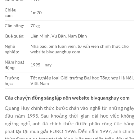
Chiều
1m70
cao:
Cân nặng:
70kg
Quê quán:
Liên Minh, Vụ Bản, Nam Định
Nghề
Nhà báo, bình luận viên, tư vấn viên chính thức cho
nghiệp:
website blvquanghuy com
Năm hoạt
1995 – nay
động:
Trường
Tốt nghiệp loại Giỏi trường Đại học Tổng hợp Hà Nội,
học:
Việt Nam
Câu chuyện đồng sáng lập nên website blvquanghuy com
Quang Huy chính thức bước chân vào nghề từ những ngày
đầu năm 1995. Sau khoảng thời gian dài học việc không
ngừng nghỉ, anh đã chính thức được phân công đọc băng
phát lại tại mùa giải EURO 1996. Đến năm 1997, anh chính
thức được giao trọng trách bình luận trực tiếp trận đấu giữa