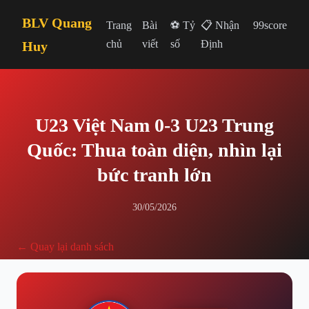
BLV Quang
Trang
Bài
⚽ Tỷ
📋 Nhận
99score
chủ
viết
số
Định
Huy
U23 Việt Nam 0-3 U23 Trung
Quốc: Thua toàn diện, nhìn lại
bức tranh lớn
30/05/2026
← Quay lại danh sách