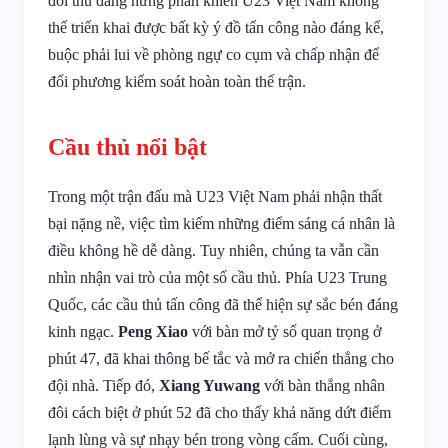
đối thủ đang hưng phấn khiến U23 Việt Nam không
thể triển khai được bất kỳ ý đồ tấn công nào đáng kể,
buộc phải lui về phòng ngự co cụm và chấp nhận để
đối phương kiểm soát hoàn toàn thế trận.
Cầu thủ nổi bật
Trong một trận đấu mà U23 Việt Nam phải nhận thất
bại nặng nề, việc tìm kiếm những điểm sáng cá nhân là
điều không hề dễ dàng. Tuy nhiên, chúng ta vẫn cần
nhìn nhận vai trò của một số cầu thủ. Phía U23 Trung
Quốc, các cầu thủ tấn công đã thể hiện sự sắc bén đáng
kinh ngạc.
Peng Xiao
với bàn mở tỷ số quan trọng ở
phút 47, đã khai thông bế tắc và mở ra chiến thắng cho
đội nhà. Tiếp đó,
Xiang Yuwang
với bàn thắng nhân
đôi cách biệt ở phút 52 đã cho thấy khả năng dứt điểm
lạnh lùng và sự nhạy bén trong vòng cấm. Cuối cùng,