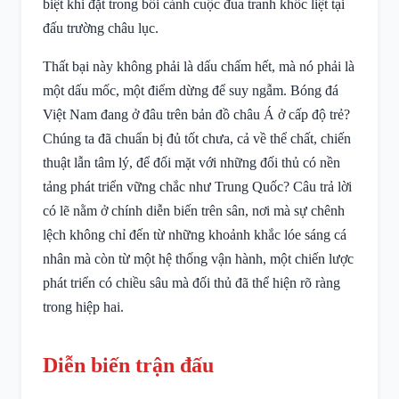
biệt khi đặt trong bối cảnh cuộc đua tranh khốc liệt tại
đấu trường châu lục.
Thất bại này không phải là dấu chấm hết, mà nó phải là
một dấu mốc, một điểm dừng để suy ngẫm. Bóng đá
Việt Nam đang ở đâu trên bản đồ châu Á ở cấp độ trẻ?
Chúng ta đã chuẩn bị đủ tốt chưa, cả về thể chất, chiến
thuật lẫn tâm lý, để đối mặt với những đối thủ có nền
tảng phát triển vững chắc như Trung Quốc? Câu trả lời
có lẽ nằm ở chính diễn biến trên sân, nơi mà sự chênh
lệch không chỉ đến từ những khoảnh khắc lóe sáng cá
nhân mà còn từ một hệ thống vận hành, một chiến lược
phát triển có chiều sâu mà đối thủ đã thể hiện rõ ràng
trong hiệp hai.
Diễn biến trận đấu