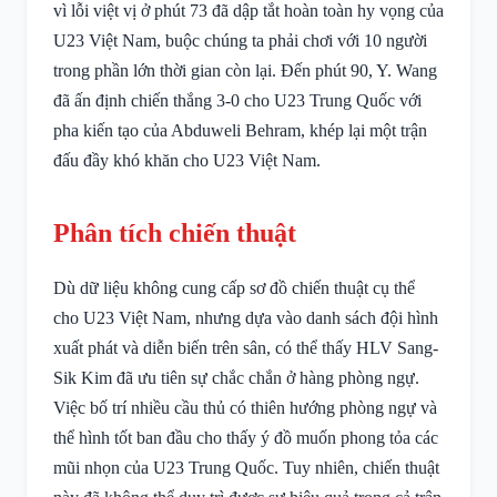
vì lỗi việt vị ở phút 73 đã dập tắt hoàn toàn hy vọng của
U23 Việt Nam, buộc chúng ta phải chơi với 10 người
trong phần lớn thời gian còn lại. Đến phút 90, Y. Wang
đã ấn định chiến thắng 3-0 cho U23 Trung Quốc với
pha kiến tạo của Abduweli Behram, khép lại một trận
đấu đầy khó khăn cho U23 Việt Nam.
Phân tích chiến thuật
Dù dữ liệu không cung cấp sơ đồ chiến thuật cụ thể
cho U23 Việt Nam, nhưng dựa vào danh sách đội hình
xuất phát và diễn biến trên sân, có thể thấy HLV Sang-
Sik Kim đã ưu tiên sự chắc chắn ở hàng phòng ngự.
Việc bố trí nhiều cầu thủ có thiên hướng phòng ngự và
thể hình tốt ban đầu cho thấy ý đồ muốn phong tỏa các
mũi nhọn của U23 Trung Quốc. Tuy nhiên, chiến thuật