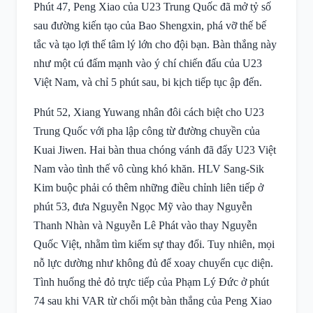
Phút 47, Peng Xiao của U23 Trung Quốc đã mở tỷ số
sau đường kiến tạo của Bao Shengxin, phá vỡ thế bế
tắc và tạo lợi thế tâm lý lớn cho đội bạn. Bàn thắng này
như một cú đấm mạnh vào ý chí chiến đấu của U23
Việt Nam, và chỉ 5 phút sau, bi kịch tiếp tục ập đến.
Phút 52, Xiang Yuwang nhân đôi cách biệt cho U23
Trung Quốc với pha lập công từ đường chuyền của
Kuai Jiwen. Hai bàn thua chóng vánh đã đẩy U23 Việt
Nam vào tình thế vô cùng khó khăn. HLV Sang-Sik
Kim buộc phải có thêm những điều chỉnh liên tiếp ở
phút 53, đưa Nguyễn Ngọc Mỹ vào thay Nguyễn
Thanh Nhàn và Nguyễn Lê Phát vào thay Nguyễn
Quốc Việt, nhằm tìm kiếm sự thay đổi. Tuy nhiên, mọi
nỗ lực dường như không đủ để xoay chuyển cục diện.
Tình huống thẻ đỏ trực tiếp của Phạm Lý Đức ở phút
74 sau khi VAR từ chối một bàn thắng của Peng Xiao