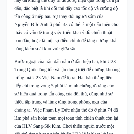
này đã không thể duy trì được sự hiệu quả trong cả trận
đấu, đặc biệt là khi đối thủ đẩy cao tốc độ và cường độ
tấn công ở hiệp hai. Sự thay đổi người sớm của
Nguyễn Đức Anh ở phút 33 có thể là một dấu hiệu cho
thấy có vấn đề trong việc triển khai ý đồ chiến thuật
ban đầu, hoặc là một sự điều chỉnh để tăng cường khả
năng kiểm soát khu vực giữa sân.
Bước ngoặt của trận đấu nằm ở đầu hiệp hai, khi U23
Trung Quốc tăng tốc và tận dụng triệt để những khoảng
trống mà U23 Việt Nam để lộ ra. Hai bàn thắng liên
tiếp chỉ trong vòng 5 phút là minh chứng rõ ràng cho
sự hiệu quả trong tấn công của đối thủ, cũng như sự
thiếu tập trung và lúng túng trong phòng ngự của
chúng ta. Việc Phạm Lý Đức nhận thẻ đỏ ở phút 74 đã
làm phá sản hoàn toàn mọi toan tính chiến thuật còn lại
của HLV Sang-Sik Kim. Chơi thiếu người trước một