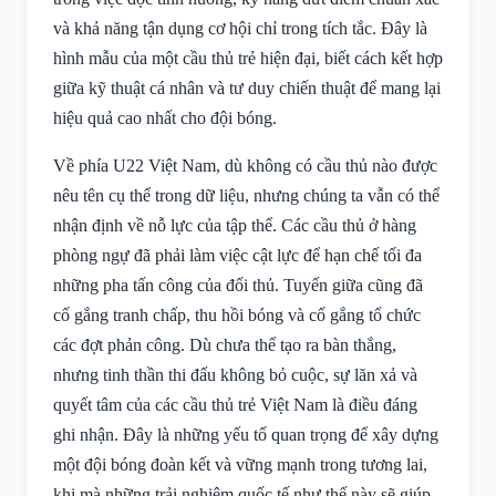
và khả năng tận dụng cơ hội chỉ trong tích tắc. Đây là
hình mẫu của một cầu thủ trẻ hiện đại, biết cách kết hợp
giữa kỹ thuật cá nhân và tư duy chiến thuật để mang lại
hiệu quả cao nhất cho đội bóng.
Về phía U22 Việt Nam, dù không có cầu thủ nào được
nêu tên cụ thể trong dữ liệu, nhưng chúng ta vẫn có thể
nhận định về nỗ lực của tập thể. Các cầu thủ ở hàng
phòng ngự đã phải làm việc cật lực để hạn chế tối đa
những pha tấn công của đối thủ. Tuyến giữa cũng đã
cố gắng tranh chấp, thu hồi bóng và cố gắng tổ chức
các đợt phản công. Dù chưa thể tạo ra bàn thắng,
nhưng tinh thần thi đấu không bỏ cuộc, sự lăn xả và
quyết tâm của các cầu thủ trẻ Việt Nam là điều đáng
ghi nhận. Đây là những yếu tố quan trọng để xây dựng
một đội bóng đoàn kết và vững mạnh trong tương lai,
khi mà những trải nghiệm quốc tế như thế này sẽ giúp