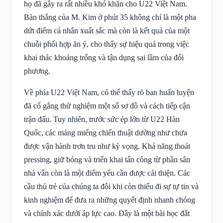
họ đã gây ra rất nhiều khó khăn cho U22 Việt Nam.
Bàn thắng của M. Kim ở phút 35 không chỉ là một pha
dứt điểm cá nhân xuất sắc mà còn là kết quả của một
chuỗi phối hợp ăn ý, cho thấy sự hiệu quả trong việc
khai thác khoảng trống và tận dụng sai lầm của đối
phương.
Về phía U22 Việt Nam, có thể thấy rõ ban huấn luyện
đã cố gắng thử nghiệm một số sơ đồ và cách tiếp cận
trận đấu. Tuy nhiên, trước sức ép lớn từ U22 Hàn
Quốc, các mảng miếng chiến thuật dường như chưa
được vận hành trơn tru như kỳ vọng. Khả năng thoát
pressing, giữ bóng và triển khai tấn công từ phần sân
nhà vẫn còn là một điểm yếu cần được cải thiện. Các
cầu thủ trẻ của chúng ta đôi khi còn thiếu đi sự tự tin và
kinh nghiệm để đưa ra những quyết định nhanh chóng
và chính xác dưới áp lực cao. Đây là một bài học đắt