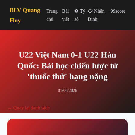
BLV Quang
Trang
Bài
⚽ Tỷ
📋 Nhận
99score
chủ
viết
số
Định
Huy
U22 Việt Nam 0-1 U22 Hàn
Quốc: Bài học chiến lược từ
'thuốc thử' hạng nặng
01/06/2026
← Quay lại danh sách