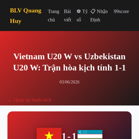
BLV Quang
Trang
Bài
⚽ Tỷ
📋 Nhận
99score
chủ
viết
số
Định
Huy
Vietnam U20 W vs Uzbekistan
U20 W: Trận hòa kịch tính 1-1
03/06/2026
← Quay lại danh sách
1-1