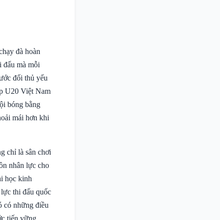
 chạy đà hoàn
i đấu mà mỗi
rước đối thủ yếu
iúp U20 Việt Nam
đội bóng bằng
hoải mái hơn khi
 chỉ là sân chơi
uồn nhân lực cho
ài học kinh
 lực thi đấu quốc
đó có những điều
ớc tiến vững