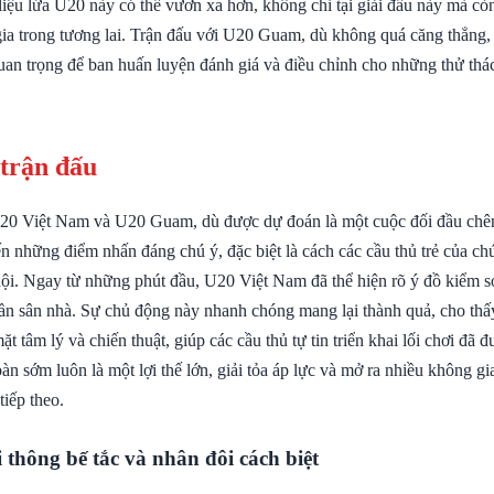
liệu lứa U20 này có thể vươn xa hơn, không chỉ tại giải đấu này mà cò
gia trong tương lai. Trận đấu với U20 Guam, dù không quá căng thẳng,
uan trọng để ban huấn luyện đánh giá và điều chỉnh cho những thử thá
 trận đấu
20 Việt Nam và U20 Guam, dù được dự đoán là một cuộc đối đầu chênh
 những điểm nhấn đáng chú ý, đặc biệt là cách các cầu thủ trẻ của chú
hội. Ngay từ những phút đầu, U20 Việt Nam đã thể hiện rõ ý đồ kiểm so
hần sân nhà. Sự chủ động này nhanh chóng mang lại thành quả, cho th
ặt tâm lý và chiến thuật, giúp các cầu thủ tự tin triển khai lối chơi đã 
bàn sớm luôn là một lợi thế lớn, giải tỏa áp lực và mở ra nhiều không g
tiếp theo.
 thông bế tắc và nhân đôi cách biệt