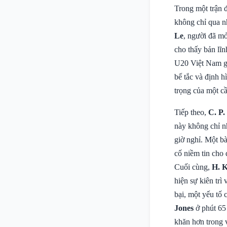
Trong một trận 
không chỉ qua n
Le
, người đã mở
cho thấy bản lĩn
U20 Việt Nam giả
bế tắc và định h
trọng của một cầ
Tiếp theo,
C. P
này không chỉ n
giờ nghỉ. Một b
cố niềm tin cho 
Cuối cùng,
H. 
hiện sự kiên trì
bại, một yếu tố
Jones
ở phút 65 
khăn hơn trong 