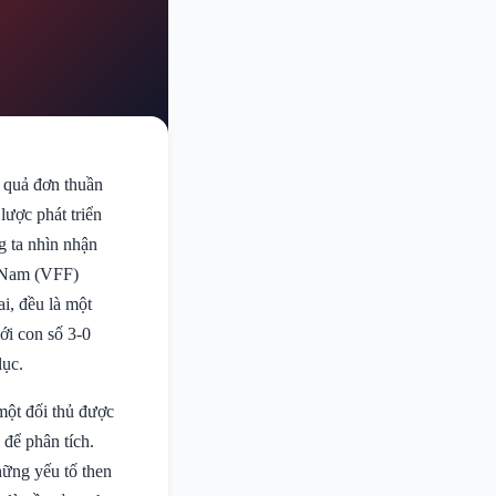
 quả đơn thuần
lược phát triển
g ta nhìn nhận
t Nam (VFF)
i, đều là một
ới con số 3-0
lục.
 một đối thủ được
 để phân tích.
hững yếu tố then