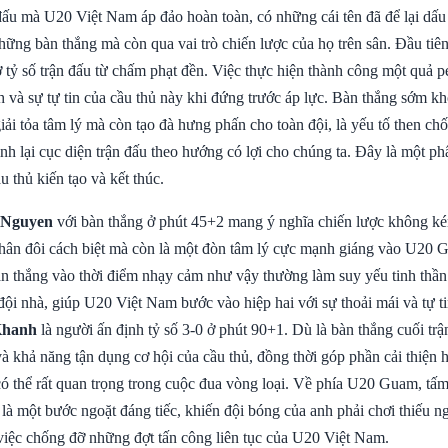
đấu mà U20 Việt Nam áp đảo hoàn toàn, có những cái tên đã để lại dấu 
hững bàn thắng mà còn qua vai trò chiến lược của họ trên sân. Đầu tiê
 tỷ số trận đấu từ chấm phạt đền. Việc thực hiện thành công một quả p
h và sự tự tin của cầu thủ này khi đứng trước áp lực. Bàn thắng sớm k
i tỏa tâm lý mà còn tạo đà hưng phấn cho toàn đội, là yếu tố then chố
ình lại cục diện trận đấu theo hướng có lợi cho chúng ta. Đây là một p
u thủ kiến tạo và kết thúc.
. Nguyen
với bàn thắng ở phút 45+2 mang ý nghĩa chiến lược không ké
hân đôi cách biệt mà còn là một đòn tâm lý cực mạnh giáng vào U20 
àn thắng vào thời điểm nhạy cảm như vậy thường làm suy yếu tinh thần
đội nhà, giúp U20 Việt Nam bước vào hiệp hai với sự thoải mái và tự ti
Khanh
là người ấn định tỷ số 3-0 ở phút 90+1. Dù là bàn thắng cuối trậ
 và khả năng tận dụng cơ hội của cầu thủ, đồng thời góp phần cải thiện 
 có thể rất quan trọng trong cuộc đua vòng loại. Về phía U20 Guam, tấ
là một bước ngoặt đáng tiếc, khiến đội bóng của anh phải chơi thiếu n
việc chống đỡ những đợt tấn công liên tục của U20 Việt Nam.