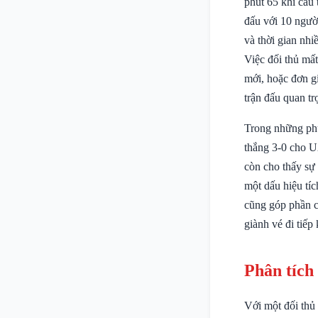
phút 65 khi cầu
đấu với 10 người
và thời gian nh
Việc đối thủ mấ
mới, hoặc đơn gi
trận đấu quan tr
Trong những phú
thắng 3-0 cho U
còn cho thấy sự 
một dấu hiệu tíc
cũng góp phần cả
giành vé đi tiếp
Phân tích
Với một đối thủ