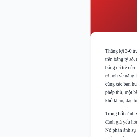
Thắng lợi 3-0 t
trên bảng tỷ số,
bóng đá trẻ của
rõ hơn về năng 
cùng các ban huấ
phép thử, một bà
khô khan, đặc bi
Trong bối cảnh v
đánh giá yếu hơn
Nó phản ánh sự c