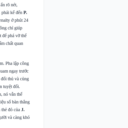
ấn rõ nét,
n phải kể đến
P.
enalty ở phút 24
hông chỉ giúp
t để phá vỡ thế
hẩm chất quan
m. Pha lập công
Guam ngay trước
 đối thủ và củng
n tuyệt đối.
n, nó vẫn thể
hiệu số bàn thắng
m thẻ đỏ của
J.
gười và càng khó