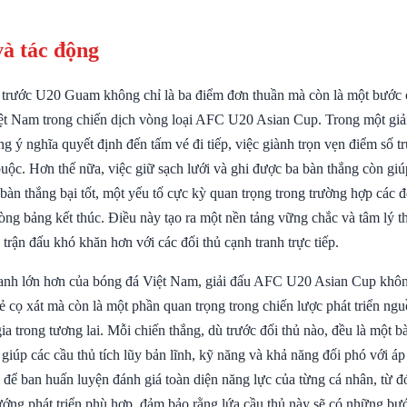
và tác động
 trước U20 Guam không chỉ là ba điểm đơn thuần mà còn là một bước
t Nam trong chiến dịch vòng loại AFC U20 Asian Cup. Trong một giả
g ý nghĩa quyết định đến tấm vé đi tiếp, việc giành trọn vẹn điểm số t
 buộc. Hơn thế nữa, việc giữ sạch lưới và ghi được ba bàn thắng còn g
bàn thắng bại tốt, một yếu tố cực kỳ quan trọng trong trường hợp các 
òng bảng kết thúc. Điều này tạo ra một nền tảng vững chắc và tâm lý t
rận đấu khó khăn hơn với các đối thủ cạnh tranh trực tiếp.
ranh lớn hơn của bóng đá Việt Nam, giải đấu AFC U20 Asian Cup không
rẻ cọ xát mà còn là một phần quan trọng trong chiến lược phát triển ng
ia trong tương lai. Mỗi chiến thắng, dù trước đối thủ nào, đều là một b
giúp các cầu thủ tích lũy bản lĩnh, kỹ năng và khả năng đối phó với áp
i để ban huấn luyện đánh giá toàn diện năng lực của từng cá nhân, từ 
ướng phát triển phù hợp, đảm bảo rằng lứa cầu thủ này sẽ có những bư