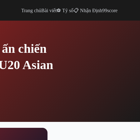
Trang chủ
Bài viết
⚽ Tỷ số
📋 Nhận Định
99score
ấn chiến
 U20 Asian