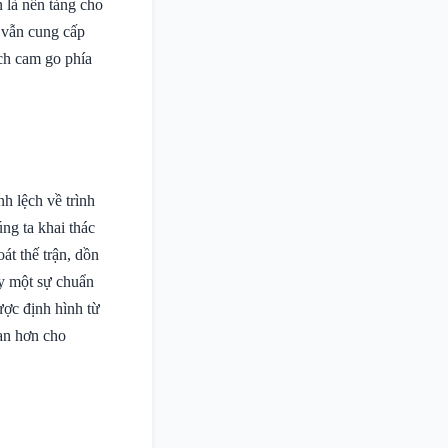
n là nền tảng cho
 vẫn cung cấp
ch cam go phía
 lệch về trình
ng ta khai thác
át thế trận, dồn
ấy một sự chuẩn
được định hình từ
ian hơn cho