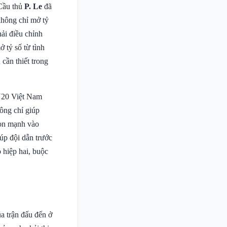
 Cầu thủ
P. Le
đã
không chỉ mở tỷ
ải điều chỉnh
 tỷ số từ tình
cần thiết trong
 U20 Việt Nam
ông chỉ giúp
đòn mạnh vào
iúp đội dẫn trước
 hiệp hai, buộc
a trận đấu đến ở