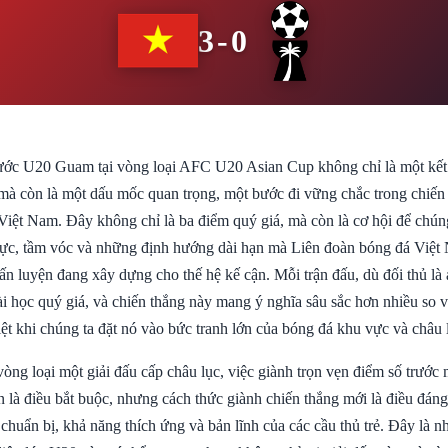
3-0
rước U20 Guam tại vòng loại AFC U20 Asian Cup không chỉ là một kết
 mà còn là một dấu mốc quan trọng, một bước đi vững chắc trong chiến 
 Việt Nam. Đây không chỉ là ba điểm quý giá, mà còn là cơ hội để chún
lực, tầm vóc và những định hướng dài hạn mà Liên đoàn bóng đá Việ
n luyện đang xây dựng cho thế hệ kế cận. Mỗi trận đấu, dù đối thủ là a
i học quý giá, và chiến thắng này mang ý nghĩa sâu sắc hơn nhiều so v
ệt khi chúng ta đặt nó vào bức tranh lớn của bóng đá khu vực và châu 
òng loại một giải đấu cấp châu lục, việc giành trọn vẹn điểm số trước
 là điều bắt buộc, nhưng cách thức giành chiến thắng mới là điều đáng
huẩn bị, khả năng thích ứng và bản lĩnh của các cầu thủ trẻ. Đây là n