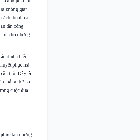
ủa anh phải thi
 ra không gian
 cách thoải mái.
 án tấn công
ể lực cho những
 ấn định chiến
thuyết phục mà
 cầu thủ. Đây là
Bàn thắng thứ ba
 trong cuộc đua
 phức tạp nhưng