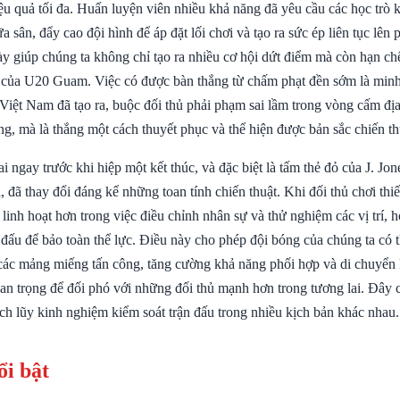
ệu quả tối đa. Huấn luyện viên nhiều khả năng đã yêu cầu các học trò 
a sân, đẩy cao đội hình để áp đặt lối chơi và tạo ra sức ép liên tục lên 
y giúp chúng ta không chỉ tạo ra nhiều cơ hội dứt điểm mà còn hạn chế
của U20 Guam. Việc có được bàn thắng từ chấm phạt đền sớm là min
Việt Nam đã tạo ra, buộc đối thủ phải phạm sai lầm trong vòng cấm địa
ng, mà là thắng một cách thuyết phục và thể hiện được bản sắc chiến th
i ngay trước khi hiệp một kết thúc, và đặc biệt là tấm thẻ đỏ của J. Jo
 đã thay đổi đáng kể những toan tính chiến thuật. Khi đối thủ chơi th
linh hoạt hơn trong việc điều chỉnh nhân sự và thử nghiệm các vị trí, h
 đấu để bảo toàn thể lực. Điều này cho phép đội bóng của chúng ta có t
 các mảng miếng tấn công, tăng cường khả năng phối hợp và di chuyển
an trọng để đối phó với những đối thủ mạnh hơn trong tương lai. Đây c
tích lũy kinh nghiệm kiểm soát trận đấu trong nhiều kịch bản khác nhau.
ổi bật