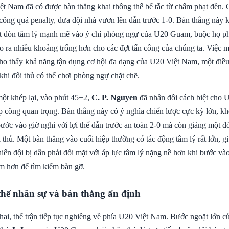
ệt Nam đã có được bàn thắng khai thông thế bế tắc từ chấm phạt đền.
 công quả penalty, đưa đội nhà vươn lên dẫn trước 1-0. Bàn thắng này 
t đòn tâm lý mạnh mẽ vào ý chí phòng ngự của U20 Guam, buộc họ ph
ạo ra nhiều khoảng trống hơn cho các đợt tấn công của chúng ta. Việc mở
ho thấy khả năng tận dụng cơ hội đa dạng của U20 Việt Nam, một điều 
 khi đối thủ có thể chơi phòng ngự chặt chẽ.
một khép lại, vào phút 45+2,
C. P. Nguyen
đã nhân đôi cách biệt cho
p công quan trọng. Bàn thắng này có ý nghĩa chiến lược cực kỳ lớn, kh
ớc vào giờ nghỉ với lợi thế dẫn trước an toàn 2-0 mà còn giáng một 
i thủ. Một bàn thắng vào cuối hiệp thường có tác động tâm lý rất lớn, g
hiến đội bị dẫn phải đối mặt với áp lực tâm lý nặng nề hơn khi bước vào
m hơn để tìm kiếm bàn gỡ.
thế nhân sự và bàn thắng ấn định
ai, thế trận tiếp tục nghiêng về phía U20 Việt Nam. Bước ngoặt lớn củ