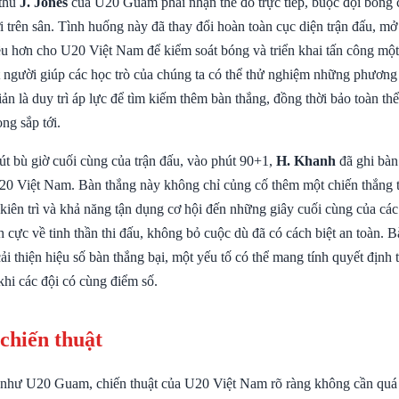
 thủ
J. Jones
của U20 Guam phải nhận thẻ đỏ trực tiếp, buộc đội bóng c
 trên sân. Tình huống này đã thay đổi hoàn toàn cục diện trận đấu, mở
iều hơn cho U20 Việt Nam để kiểm soát bóng và triển khai tấn công một
t người giúp các học trò của chúng ta có thể thử nghiệm những phương
ản là duy trì áp lực để tìm kiếm thêm bàn thắng, đồng thời bảo toàn th
ọng sắp tới.
t bù giờ cuối cùng của trận đấu, vào phút 90+1,
H. Khanh
đã ghi bàn
20 Việt Nam. Bàn thắng này không chỉ củng cố thêm một chiến thắng 
kiên trì và khả năng tận dụng cơ hội đến những giây cuối cùng của các
h cực về tinh thần thi đấu, không bỏ cuộc dù đã có cách biệt an toàn. 
i thiện hiệu số bàn thắng bại, một yếu tố có thể mang tính quyết định
 khi các đội có cùng điểm số.
 chiến thuật
 như U20 Guam, chiến thuật của U20 Việt Nam rõ ràng không cần quá