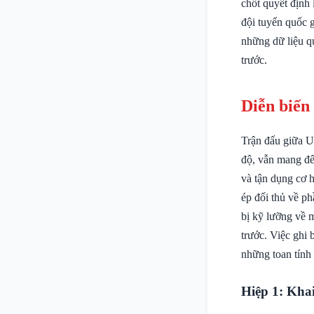
chốt quyết định 
đội tuyển quốc 
những dữ liệu q
trước.
Diễn biến
Trận đấu giữa U
độ, vẫn mang đến
và tận dụng cơ 
ép đối thủ về p
bị kỹ lưỡng về m
trước. Việc ghi 
những toan tính 
Hiệp 1: Khai