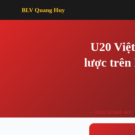
BLV Quang Huy
U20 Việ
lược trên
← Quay lại danh sách