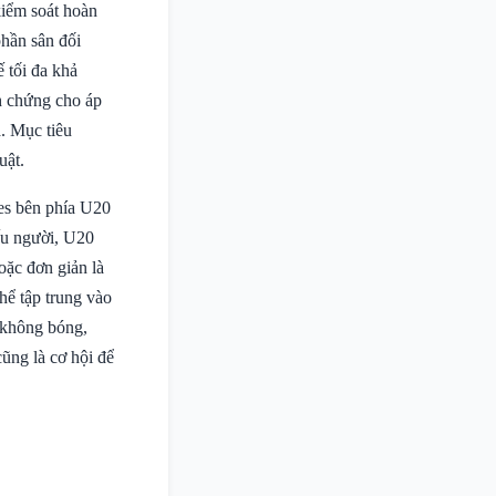
kiểm soát hoàn
phần sân đối
 tối đa khả
h chứng cho áp
. Mục tiêu
uật.
nes bên phía U20
iếu người, U20
oặc đơn giản là
hể tập trung vào
 không bóng,
ũng là cơ hội để