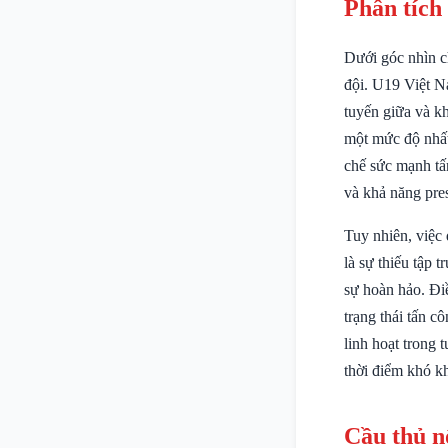
Phân tích
Dưới góc nhìn ch
đội. U19 Việt N
tuyến giữa và kh
một mức độ nhất
chế sức mạnh tấ
và khả năng pres
Tuy nhiên, việc 
là sự thiếu tập 
sự hoàn hảo. Điề
trạng thái tấn c
linh hoạt trong 
thời điểm khó kh
Cầu thủ n