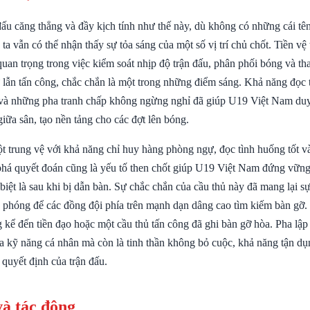
đấu căng thẳng và đầy kịch tính như thế này, dù không có những cái tê
ta vẫn có thể nhận thấy sự tỏa sáng của một số vị trí chủ chốt. Tiền vệ
quan trọng trong việc kiểm soát nhịp độ trận đấu, phân phối bóng và th
lẫn tấn công, chắc chắn là một trong những điểm sáng. Khả năng đọc 
và những pha tranh chấp không ngừng nghỉ đã giúp U19 Việt Nam duy 
iữa sân, tạo nền tảng cho các đợt lên bóng.
t trung vệ với khả năng chỉ huy hàng phòng ngự, đọc tình huống tốt v
há quyết đoán cũng là yếu tố then chốt giúp U19 Việt Nam đứng vững
 biệt là sau khi bị dẫn bàn. Sự chắc chắn của cầu thủ này đã mang lại s
bệ phóng để các đồng đội phía trên mạnh dạn dâng cao tìm kiếm bàn gỡ.
 kể đến tiền đạo hoặc một cầu thủ tấn công đã ghi bàn gỡ hòa. Pha lậ
ủa kỹ năng cá nhân mà còn là tinh thần không bỏ cuộc, khả năng tận dụ
quyết định của trận đấu.
và tác động