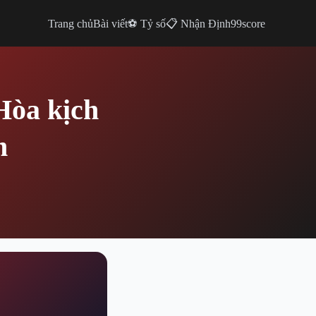
Trang chủ
Bài viết
⚽ Tỷ số
📋 Nhận Định
99score
Hòa kịch
m