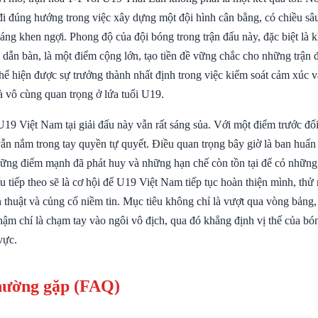
i đúng hướng trong việc xây dựng một đội hình cân bằng, có chiều sâu
áng khen ngợi. Phong độ của đội bóng trong trận đấu này, đặc biệt là 
 dẫn bàn, là một điểm cộng lớn, tạo tiền đề vững chắc cho những trận đ
hể hiện được sự trưởng thành nhất định trong việc kiểm soát cảm xúc v
là vô cùng quan trọng ở lứa tuổi U19.
U19 Việt Nam tại giải đấu này vẫn rất sáng sủa. Với một điểm trước đố
vẫn nắm trong tay quyền tự quyết. Điều quan trọng bây giờ là ban huấn
hững điểm mạnh đã phát huy và những hạn chế còn tồn tại để có những 
ấu tiếp theo sẽ là cơ hội để U19 Việt Nam tiếp tục hoàn thiện mình, th
thuật và củng cố niềm tin. Mục tiêu không chỉ là vượt qua vòng bảng, 
thậm chí là chạm tay vào ngôi vô địch, qua đó khẳng định vị thế của bón
vực.
hường gặp (FAQ)