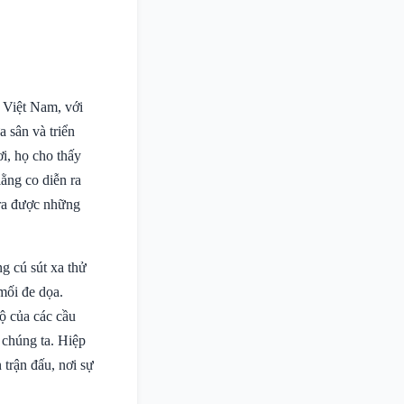
9 Việt Nam, với
 sân và triển
i, họ cho thấy
ằng co diễn ra
 ra được những
g cú sút xa thử
mối đe dọa.
ộ của các cầu
 chúng ta. Hiệp
trận đấu, nơi sự