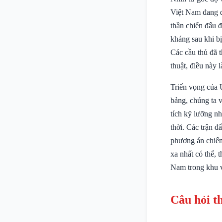
Việt Nam đang đ
thần chiến đấu đ
kháng sau khi bị
Các cầu thủ đã t
thuật, điều này 
Triển vọng của 
bảng, chúng ta 
tích kỹ lưỡng n
thời. Các trận đ
phương án chiến 
xa nhất có thể, 
Nam trong khu 
Câu hỏi t