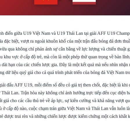
nh điển giữa U19 Việt Nam và U19 Thái Lan tại giải AFF U19 Champ
a đặc biệt, vượt ra ngoài khuôn khổ của một trận đấu bóng đá đơn thuầ
 vừa qua không chỉ phản ánh sự cân bằng về lực lượng và chiến thuật g
u khu vực ở cấp độ trẻ, mà còn là một phép thử quan trọng về bản lĩnh
 dài hạn của các chiến lược gia. Đây là một kết quả mà nếu nhìn nhận
g dữ liệu quý giá cho cả quá trình phát triển của bóng đá Việt Nam tro
iải đấu AFF U19, mỗi điểm số đều có giá trị then chốt, đặc biệt là khi 
hư Thái Lan. Trận hòa này không chỉ ảnh hưởng trực tiếp đến cục diện 
ắt giá cho các cầu thủ trẻ về áp lực, sự kiên cường và khả năng vượt 
dù ở cấp độ nào, cuộc chạm trán giữa Việt Nam và Thái Lan vẫn luôn là
trẻ được trui rèn và những chiến lược được kiểm chứng một cách khắt k