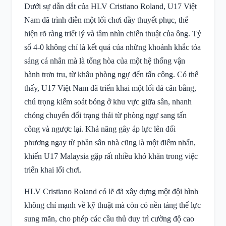
Dưới sự dẫn dắt của HLV Cristiano Roland, U17 Việt
Nam đã trình diễn một lối chơi đầy thuyết phục, thể
hiện rõ ràng triết lý và tầm nhìn chiến thuật của ông. Tỷ
số 4-0 không chỉ là kết quả của những khoảnh khắc tỏa
sáng cá nhân mà là tổng hòa của một hệ thống vận
hành trơn tru, từ khâu phòng ngự đến tấn công. Có thể
thấy, U17 Việt Nam đã triển khai một lối đá cân bằng,
chú trọng kiểm soát bóng ở khu vực giữa sân, nhanh
chóng chuyển đổi trạng thái từ phòng ngự sang tấn
công và ngược lại. Khả năng gây áp lực lên đối
phương ngay từ phần sân nhà cũng là một điểm nhấn,
khiến U17 Malaysia gặp rất nhiều khó khăn trong việc
triển khai lối chơi.
HLV Cristiano Roland có lẽ đã xây dựng một đội hình
không chỉ mạnh về kỹ thuật mà còn có nền tảng thể lực
sung mãn, cho phép các cầu thủ duy trì cường độ cao