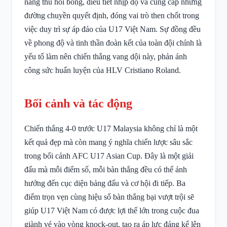
năng thu hồi bóng, điều tiết nhịp độ và cung cấp những
đường chuyền quyết định, đóng vai trò then chốt trong
việc duy trì sự áp đảo của U17 Việt Nam. Sự đồng đều
về phong độ và tinh thần đoàn kết của toàn đội chính là
yếu tố làm nên chiến thắng vang dội này, phản ánh
công sức huấn luyện của HLV Cristiano Roland.
Bối cảnh và tác động
Chiến thắng 4-0 trước U17 Malaysia không chỉ là một
kết quả đẹp mà còn mang ý nghĩa chiến lược sâu sắc
trong bối cảnh AFC U17 Asian Cup. Đây là một giải
đấu mà mỗi điểm số, mỗi bàn thắng đều có thể ảnh
hưởng đến cục diện bảng đấu và cơ hội đi tiếp. Ba
điểm trọn vẹn cùng hiệu số bàn thắng bại vượt trội sẽ
giúp U17 Việt Nam có được lợi thế lớn trong cuộc đua
giành vé vào vòng knock-out, tạo ra áp lực đáng kể lên