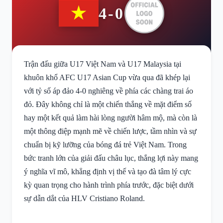
4-0
Trận đấu giữa U17 Việt Nam và U17 Malaysia tại
khuôn khổ AFC U17 Asian Cup vừa qua đã khép lại
với tỷ số áp đảo 4-0 nghiêng về phía các chàng trai áo
đỏ. Đây không chỉ là một chiến thắng về mặt điểm số
hay một kết quả làm hài lòng người hâm mộ, mà còn là
một thông điệp mạnh mẽ về chiến lược, tầm nhìn và sự
chuẩn bị kỹ lưỡng của bóng đá trẻ Việt Nam. Trong
bức tranh lớn của giải đấu châu lục, thắng lợi này mang
ý nghĩa vĩ mô, khẳng định vị thế và tạo đà tâm lý cực
kỳ quan trọng cho hành trình phía trước, đặc biệt dưới
sự dẫn dắt của HLV Cristiano Roland.