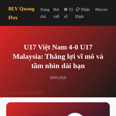
BLV Quang
Trang
Bài
⚽ Tỷ
📋 Nhận
99score
chủ
viết
số
Định
Huy
U17 Việt Nam 4-0 U17
Malaysia: Thắng lợi vĩ mô và
tầm nhìn dài hạn
30/05/2026
← Quay lại danh sách