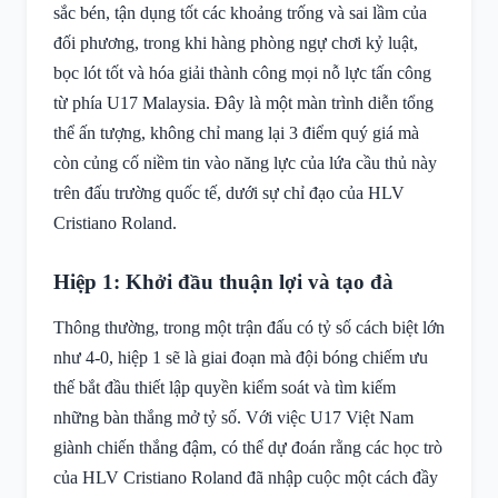
sắc bén, tận dụng tốt các khoảng trống và sai lầm của
đối phương, trong khi hàng phòng ngự chơi kỷ luật,
bọc lót tốt và hóa giải thành công mọi nỗ lực tấn công
từ phía U17 Malaysia. Đây là một màn trình diễn tổng
thể ấn tượng, không chỉ mang lại 3 điểm quý giá mà
còn củng cố niềm tin vào năng lực của lứa cầu thủ này
trên đấu trường quốc tế, dưới sự chỉ đạo của HLV
Cristiano Roland.
Hiệp 1: Khởi đầu thuận lợi và tạo đà
Thông thường, trong một trận đấu có tỷ số cách biệt lớn
như 4-0, hiệp 1 sẽ là giai đoạn mà đội bóng chiếm ưu
thế bắt đầu thiết lập quyền kiểm soát và tìm kiếm
những bàn thắng mở tỷ số. Với việc U17 Việt Nam
giành chiến thắng đậm, có thể dự đoán rằng các học trò
của HLV Cristiano Roland đã nhập cuộc một cách đầy