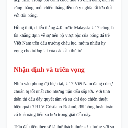
căng thẳng, mỗi chiến thắng đều có ý nghĩa rất lớn đối
với đội bóng.
Đồng thời, chiến thắng 4-0 trước Malaysia U17 cũng là
lời khẳng định về sự tiến bộ vượt bậc của bóng đá trẻ
Việt Nam trên đấu trường châu lục, mở ra nhiều hy
vọng cho tương lai của các cầu thủ trẻ.
Nhận định và triển vọng
Nhìn vào phong độ hiện tại, U17 Việt Nam đang có sự
chuẩn bị tốt nhất cho những trận đấu sắp tới. Với tinh
thần thi đấu đầy quyết tâm và sự chỉ đạo chiến thuật
hiệu quả từ HLV Cristiano Roland, đội bóng hoàn toàn
có khả năng tiến xa hơn trong giải đấu này.
Trận đấu tiếp theo sẽ là thử thách thực sự, nhưng với sự