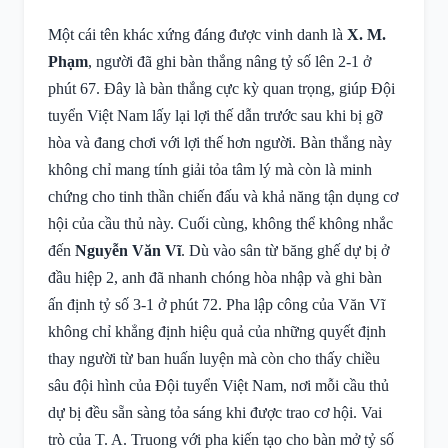
Một cái tên khác xứng đáng được vinh danh là
X. M.
Phạm
, người đã ghi bàn thắng nâng tỷ số lên 2-1 ở
phút 67. Đây là bàn thắng cực kỳ quan trọng, giúp Đội
tuyển Việt Nam lấy lại lợi thế dẫn trước sau khi bị gỡ
hòa và đang chơi với lợi thế hơn người. Bàn thắng này
không chỉ mang tính giải tỏa tâm lý mà còn là minh
chứng cho tinh thần chiến đấu và khả năng tận dụng cơ
hội của cầu thủ này. Cuối cùng, không thể không nhắc
đến
Nguyễn Văn Vĩ
. Dù vào sân từ băng ghế dự bị ở
đầu hiệp 2, anh đã nhanh chóng hòa nhập và ghi bàn
ấn định tỷ số 3-1 ở phút 72. Pha lập công của Văn Vĩ
không chỉ khẳng định hiệu quả của những quyết định
thay người từ ban huấn luyện mà còn cho thấy chiều
sâu đội hình của Đội tuyển Việt Nam, nơi mỗi cầu thủ
dự bị đều sẵn sàng tỏa sáng khi được trao cơ hội. Vai
trò của T. A. Truong với pha kiến tạo cho bàn mở tỷ số