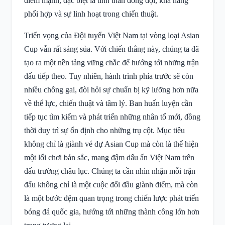
điểm mạnh, đặc biệt là tinh thần đồng đội, khả năng
phối hợp và sự linh hoạt trong chiến thuật.
Triển vọng của Đội tuyển Việt Nam tại vòng loại Asian
Cup vẫn rất sáng sủa. Với chiến thắng này, chúng ta đã
tạo ra một nền tảng vững chắc để hướng tới những trận
đấu tiếp theo. Tuy nhiên, hành trình phía trước sẽ còn
nhiều chông gai, đòi hỏi sự chuẩn bị kỹ lưỡng hơn nữa
về thể lực, chiến thuật và tâm lý. Ban huấn luyện cần
tiếp tục tìm kiếm và phát triển những nhân tố mới, đồng
thời duy trì sự ổn định cho những trụ cột. Mục tiêu
không chỉ là giành vé dự Asian Cup mà còn là thể hiện
một lối chơi bản sắc, mang đậm dấu ấn Việt Nam trên
đấu trường châu lục. Chúng ta cần nhìn nhận mỗi trận
đấu không chỉ là một cuộc đối đầu giành điểm, mà còn
là một bước đệm quan trọng trong chiến lược phát triển
bóng đá quốc gia, hướng tới những thành công lớn hơn