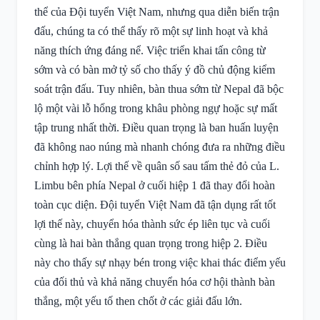
thể của Đội tuyển Việt Nam, nhưng qua diễn biến trận
đấu, chúng ta có thể thấy rõ một sự linh hoạt và khả
năng thích ứng đáng nể. Việc triển khai tấn công từ
sớm và có bàn mở tỷ số cho thấy ý đồ chủ động kiểm
soát trận đấu. Tuy nhiên, bàn thua sớm từ Nepal đã bộc
lộ một vài lỗ hổng trong khâu phòng ngự hoặc sự mất
tập trung nhất thời. Điều quan trọng là ban huấn luyện
đã không nao núng mà nhanh chóng đưa ra những điều
chỉnh hợp lý. Lợi thế về quân số sau tấm thẻ đỏ của L.
Limbu bên phía Nepal ở cuối hiệp 1 đã thay đổi hoàn
toàn cục diện. Đội tuyển Việt Nam đã tận dụng rất tốt
lợi thế này, chuyển hóa thành sức ép liên tục và cuối
cùng là hai bàn thắng quan trọng trong hiệp 2. Điều
này cho thấy sự nhạy bén trong việc khai thác điểm yếu
của đối thủ và khả năng chuyển hóa cơ hội thành bàn
thắng, một yếu tố then chốt ở các giải đấu lớn.