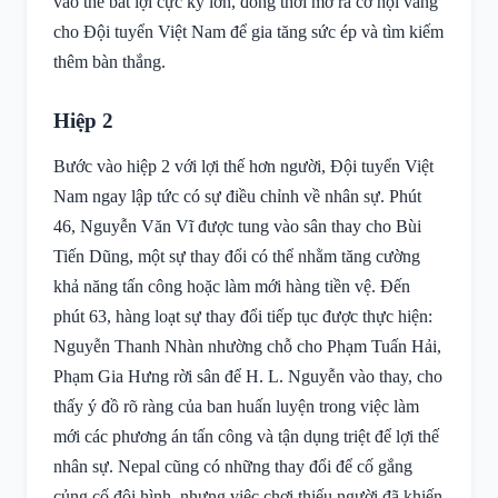
vào thế bất lợi cực kỳ lớn, đồng thời mở ra cơ hội vàng
cho Đội tuyển Việt Nam để gia tăng sức ép và tìm kiếm
thêm bàn thắng.
Hiệp 2
Bước vào hiệp 2 với lợi thế hơn người, Đội tuyển Việt
Nam ngay lập tức có sự điều chỉnh về nhân sự. Phút
46, Nguyễn Văn Vĩ được tung vào sân thay cho Bùi
Tiến Dũng, một sự thay đổi có thể nhằm tăng cường
khả năng tấn công hoặc làm mới hàng tiền vệ. Đến
phút 63, hàng loạt sự thay đổi tiếp tục được thực hiện:
Nguyễn Thanh Nhàn nhường chỗ cho Phạm Tuấn Hải,
Phạm Gia Hưng rời sân để H. L. Nguyễn vào thay, cho
thấy ý đồ rõ ràng của ban huấn luyện trong việc làm
mới các phương án tấn công và tận dụng triệt để lợi thế
nhân sự. Nepal cũng có những thay đổi để cố gắng
củng cố đội hình, nhưng việc chơi thiếu người đã khiến