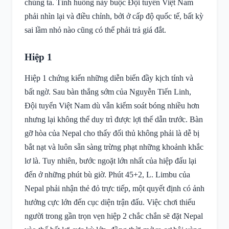
chúng ta. Tình huống này buộc Đội tuyển Việt Nam
phải nhìn lại và điều chỉnh, bởi ở cấp độ quốc tế, bất kỳ
sai lầm nhỏ nào cũng có thể phải trả giá đắt.
Hiệp 1
Hiệp 1 chứng kiến những diễn biến đầy kịch tính và
bất ngờ. Sau bàn thắng sớm của Nguyễn Tiến Linh,
Đội tuyển Việt Nam dù vẫn kiểm soát bóng nhiều hơn
nhưng lại không thể duy trì được lợi thế dẫn trước. Bàn
gỡ hòa của Nepal cho thấy đối thủ không phải là dễ bị
bắt nạt và luôn sẵn sàng trừng phạt những khoảnh khắc
lơ là. Tuy nhiên, bước ngoặt lớn nhất của hiệp đấu lại
đến ở những phút bù giờ. Phút 45+2, L. Limbu của
Nepal phải nhận thẻ đỏ trực tiếp, một quyết định có ảnh
hưởng cực lớn đến cục diện trận đấu. Việc chơi thiếu
người trong gần trọn vẹn hiệp 2 chắc chắn sẽ đặt Nepal