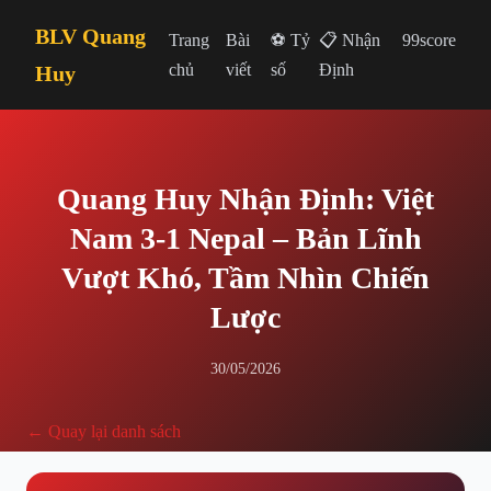
BLV Quang
Trang
Bài
⚽ Tỷ
📋 Nhận
99score
chủ
viết
số
Định
Huy
Quang Huy Nhận Định: Việt
Nam 3-1 Nepal – Bản Lĩnh
Vượt Khó, Tầm Nhìn Chiến
Lược
30/05/2026
← Quay lại danh sách