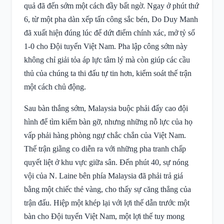
quả đã đến sớm một cách đầy bất ngờ. Ngay ở phút thứ
6, từ một pha dàn xếp tấn công sắc bén, Do Duy Manh
đã xuất hiện đúng lúc để dứt điểm chính xác, mở tỷ số
1-0 cho Đội tuyển Việt Nam. Pha lập công sớm này
không chỉ giải tỏa áp lực tâm lý mà còn giúp các cầu
thủ của chúng ta thi đấu tự tin hơn, kiểm soát thế trận
một cách chủ động.
Sau bàn thắng sớm, Malaysia buộc phải đẩy cao đội
hình để tìm kiếm bàn gỡ, nhưng những nỗ lực của họ
vấp phải hàng phòng ngự chắc chắn của Việt Nam.
Thế trận giằng co diễn ra với những pha tranh chấp
quyết liệt ở khu vực giữa sân. Đến phút 40, sự nóng
vội của N. Laine bên phía Malaysia đã phải trả giá
bằng một chiếc thẻ vàng, cho thấy sự căng thẳng của
trận đấu. Hiệp một khép lại với lợi thế dẫn trước một
bàn cho Đội tuyển Việt Nam, một lợi thế tuy mong