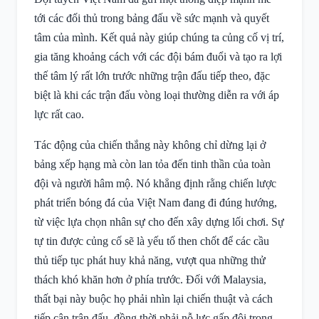
tới các đối thủ trong bảng đấu về sức mạnh và quyết
tâm của mình. Kết quả này giúp chúng ta củng cố vị trí,
gia tăng khoảng cách với các đội bám đuổi và tạo ra lợi
thế tâm lý rất lớn trước những trận đấu tiếp theo, đặc
biệt là khi các trận đấu vòng loại thường diễn ra với áp
lực rất cao.
Tác động của chiến thắng này không chỉ dừng lại ở
bảng xếp hạng mà còn lan tỏa đến tinh thần của toàn
đội và người hâm mộ. Nó khẳng định rằng chiến lược
phát triển bóng đá của Việt Nam đang đi đúng hướng,
từ việc lựa chọn nhân sự cho đến xây dựng lối chơi. Sự
tự tin được củng cố sẽ là yếu tố then chốt để các cầu
thủ tiếp tục phát huy khả năng, vượt qua những thử
thách khó khăn hơn ở phía trước. Đối với Malaysia,
thất bại này buộc họ phải nhìn lại chiến thuật và cách
tiếp cận trận đấu, đồng thời phải nỗ lực gấp đôi trong