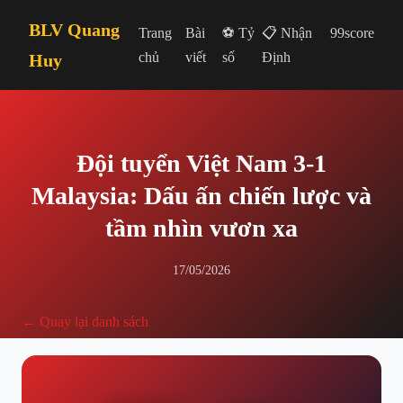
BLV Quang
Trang
Bài
⚽ Tỷ
📋 Nhận
99score
chủ
viết
số
Định
Huy
Đội tuyển Việt Nam 3-1
Malaysia: Dấu ấn chiến lược và
tầm nhìn vươn xa
17/05/2026
← Quay lại danh sách