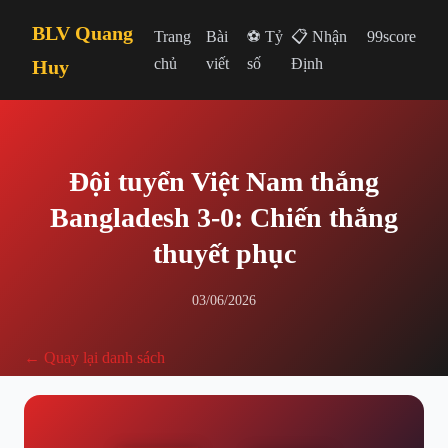
BLV Quang
Trang
Bài
⚽ Tỷ
📋 Nhận
99score
chủ
viết
số
Định
Huy
Đội tuyển Việt Nam thắng
Bangladesh 3-0: Chiến thắng
thuyết phục
03/06/2026
← Quay lại danh sách