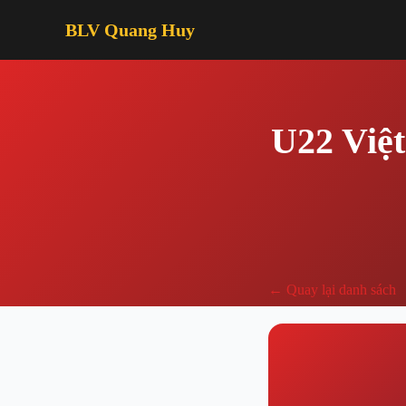
BLV Quang Huy
U22 Việt
← Quay lại danh sách