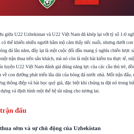
ữu giữa U22 Uzbekistan và U22 Việt Nam đã khép lại với tỷ số 1-0 ng
ả có thể khiến nhiều người hâm mộ cảm thấy tiếc nuối, nhưng dưới con
bóng đá lâu năm, đây lại là một cuộc đối đầu mang ý nghĩa chiến lược 
 một trận thua trên sân khách, mà nó còn là một bài kiểm tra thực tế, m
ấn luyện U22 Việt Nam đánh giá đúng năng lực của các cầu thủ trẻ, đồn
 về con đường phát triển lâu dài của bóng đá nước nhà. Mỗi trận đấu, 
g thông điệp và bài học quý giá, đặc biệt khi chúng ta đặt nó trong bứ
 dựng và định hình một thế hệ tài năng cho tương lai.
 trận đấu
 thua sớm và sự chủ động của Uzbekistan