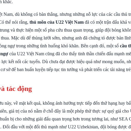
h khắc.
t Nam, dù không có bàn thắng, nhưng những nỗ lực của các cầu thủ t
Có thể nói rằng,
thủ môn của U22 Việt Nam
đã có một trận đấu khá v
 trung và thực hiện một số pha cứu thua quan trọng, giúp đội bóng khô
thua. Mặc dù để thủng lưới sớm, nhưng anh đã chứng tỏ được bản lĩn
òng ngự trong những tình huống khó khăn. Bên cạnh đó, một số
cầu t
 ngự
của U22 Việt Nam cũng đã cho thấy tinh thần chiến đấu mạnh m
ỗ lực kết nối các tuyến. Dù chưa đạt được hiệu quả như mong muốn, 
 cơ sở để ban huấn luyện tiếp tục tin tưởng và phát triển các tài năng trẻ
và tác động
ữu này, về mặt kết quả, không ảnh hưởng trực tiếp đến thứ hạng hay bấ
hiên, giá trị của nó nằm ở chỗ đây là một phép thử thực sự quý giá ch
 chuẩn bị cho những giải đấu quan trọng hơn trong tương lai, như SE
. Đối đầu với một đối thủ mạnh như U22 Uzbekistan, đội bóng được đ