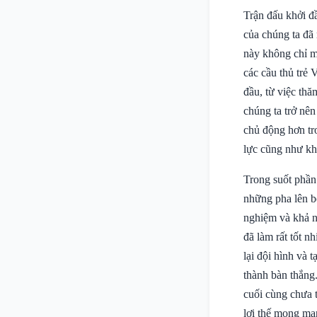
Trận đấu khởi đ
của chúng ta đã
này không chỉ ma
các cầu thủ trẻ
đầu, từ việc thă
chúng ta trở nên
chủ động hơn tro
lực cũng như khả
Trong suốt phần 
những pha lên bó
nghiệm và khả nă
đã làm rất tốt 
lại đội hình và
thành bàn thắng
cuối cùng chưa 
lợi thế mong m