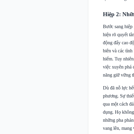
Hiệp 2: Nhữ
Bước sang hiệp 
hiện rõ quyết tâ
động đẩy cao độ
biên và các tìn
hiểm. Tuy nhiên
việc xuyên phá 
năng giữ vững t
Dù đã nỗ lực hế
phương. Sự thiếu
qua một cách đán
dụng. Họ không c
những pha phản 
vang lên, mang 