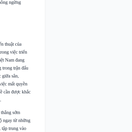
không ngừng
n thuật của
rong việc triển
Việt Nam đang
 trong trận đấu
 giữa sân,
 việc mất quyền
đề cần được khắc
.
n thắng sớm
độ ngay từ những
 tập trung vào