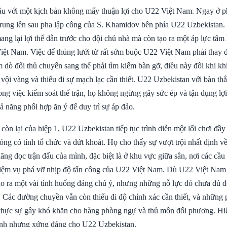
ầu với một kịch bản không mấy thuận lợi cho U22 Việt Nam. Ngay ở ph
 rung lên sau pha lập công của S. Khamidov bên phía U22 Uzbekistan
ng lại lợi thế dẫn trước cho đội chủ nhà mà còn tạo ra một áp lực tâm
 Việt Nam. Việc để thủng lưới từ rất sớm buộc U22 Việt Nam phải thay 
m dò đối thủ chuyển sang thế phải tìm kiếm bàn gỡ, điều này đôi khi khi
 vội vàng và thiếu đi sự mạch lạc cần thiết. U22 Uzbekistan với bàn th
ng việc kiểm soát thế trận, họ không ngừng gây sức ép và tận dụng lợi
 năng phối hợp ăn ý để duy trì sự áp đảo.
còn lại của hiệp 1, U22 Uzbekistan tiếp tục trình diễn một lối chơi đầy t
ng có tính tổ chức và dứt khoát. Họ cho thấy sự vượt trội nhất định v
ng đọc trận đấu của mình, đặc biệt là ở khu vực giữa sân, nơi các cầu
nhiệm vụ phá vỡ nhịp độ tấn công của U22 Việt Nam. Dù U22 Việt Nam
 tạo ra một vài tình huống đáng chú ý, nhưng những nỗ lực đó chưa đủ 
. Các đường chuyền vẫn còn thiếu đi độ chính xác cần thiết, và những
thực sự gây khó khăn cho hàng phòng ngự và thủ môn đối phương. Hiệ
anh nhưng xứng đáng cho U22 Uzbekistan.