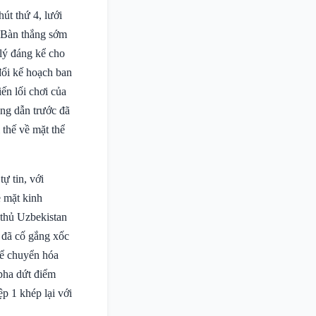
út thứ 4, lưới
. Bàn thắng sớm
 lý đáng kể cho
đổi kế hoạch ban
ến lối chơi của
ắng dẫn trước đã
 thế về mặt thể
ự tin, với
ề mặt kinh
 thủ Uzbekistan
 đã cố gắng xốc
để chuyển hóa
 pha dứt điểm
p 1 khép lại với