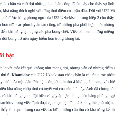
chắc chắn và chờ đợi những pha phản công. Điều này cho thấy sự linh 
n, khả năng thích nghi với từng thời điểm của trận đấu. Đối với U22 Vi
 phá được hàng phòng ngự của U22 Uzbekistan trong hiệp 2 cho thấy 
a hơn nữa các phương án tấn công, từ những pha phối hợp nhỏ, những 
 đến khả năng tận dụng các pha bóng chết. Việc có thêm những miếng
 đội bóng trở nên nguy hiểm hơn trong tương lai.
ổi bật
 thúc với một kết quả không như mong đợi, nhưng vẫn có những điểm 
u thủ
S. Khamidov
của U22 Uzbekistan chắc chắn là cái tên được nhắc
y nhất của trận đấu. Pha lập công ở phút thứ 4 không chỉ mang về chi
hiện khả năng chớp thời cơ tuyệt vời của cầu thủ này. Anh đã chứng tỏ
 có khả năng tạo ra đột biến và gây áp lực liên tục lên hàng phòng ng
hamidov trong việc định đoạt cục diện trận đấu là không thể phủ nhận,
thấy tầm quan trọng của việc sở hữu những cầu thủ có khả năng kết thú