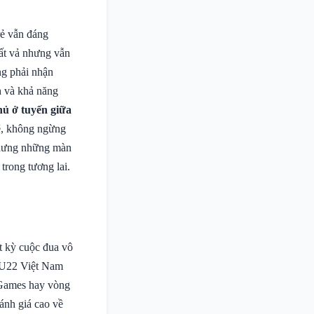
rẻ vẫn đáng
ất vả nhưng vẫn
ng phải nhận
h và khả năng
hủ ở tuyến giữa
ẽ, không ngừng
nhưng những màn
 trong tương lai.
t kỳ cuộc đua vô
o U22 Việt Nam
A Games hay vòng
ánh giá cao về