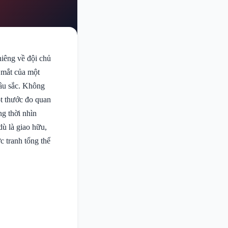
hiêng về đội chủ
 mắt của một
sâu sắc. Không
ột thước đo quan
g thời nhìn
dù là giao hữu,
c tranh tổng thể