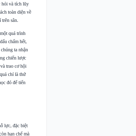
 hỏi và tích lũy
ách toàn diện về
 trên sân.
một quá trình
 dấu chấm hết,
p chúng ta nhận
ng chiến lược
và trao cơ hội
quả chỉ là thứ
ọc đó để tiến
ỗ lực, đặc biệt
 còn hạn chế mà