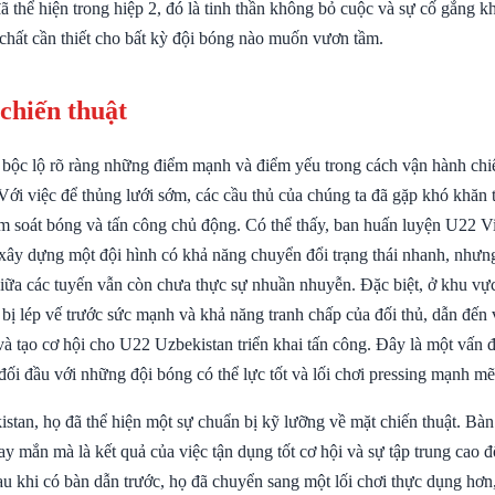
 thể hiện trong hiệp 2, đó là tinh thần không bỏ cuộc và sự cố gắng 
chất cần thiết cho bất kỳ đội bóng nào muốn vươn tầm.
 chiến thuật
 bộc lộ rõ ràng những điểm mạnh và điểm yếu trong cách vận hành chiế
ới việc để thủng lưới sớm, các cầu thủ của chúng ta đã gặp khó khăn t
iểm soát bóng và tấn công chủ động. Có thể thấy, ban huấn luyện U22 
xây dựng một đội hình có khả năng chuyển đổi trạng thái nhanh, nhưng
giữa các tuyến vẫn còn chưa thực sự nhuần nhuyễn. Đặc biệt, ở khu vực
 bị lép vế trước sức mạnh và khả năng tranh chấp của đối thủ, dẫn đến
và tạo cơ hội cho U22 Uzbekistan triển khai tấn công. Đây là một vấn 
ối đầu với những đội bóng có thể lực tốt và lối chơi pressing mạnh mẽ
stan, họ đã thể hiện một sự chuẩn bị kỹ lưỡng về mặt chiến thuật. Bà
y mắn mà là kết quả của việc tận dụng tốt cơ hội và sự tập trung cao 
au khi có bàn dẫn trước, họ đã chuyển sang một lối chơi thực dụng hơn,