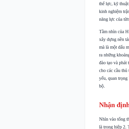
thể lực, kỹ thuật
kinh nghiệm trậ
năng lực của từn
Tầm nhìn của HL
xây dựng nền tản
mà là một dấu mố
ra những khoảng
đào tạo và phát 
cho các cầu thủ 
yếu, quan trọng 
bộ.
Nhận định
Nhìn vào tổng th
là trong hiệp 2