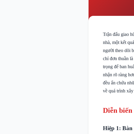
Trận đấu giao h
nhà, một kết qu
người theo dõi 
chỉ đơn thuần là
trọng để ban hu
nhận rõ ràng hơn
đều ẩn chứa nhữn
về quá trình xây
Diễn biến
Hiệp 1: Bàn