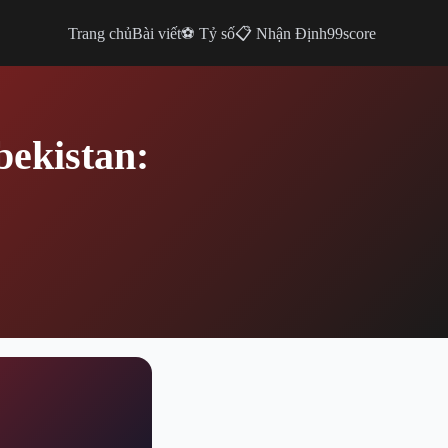
Trang chủ
Bài viết
⚽ Tỷ số
📋 Nhận Định
99score
bekistan: