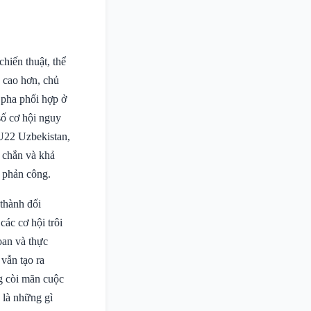
hiến thuật, thể
n cao hơn, chủ
 pha phối hợp ở
số cơ hội nguy
 U22 Uzbekistan,
c chắn và khả
 phản công.
thành đối
các cơ hội trôi
oan và thực
vẫn tạo ra
g còi mãn cuộc
 là những gì