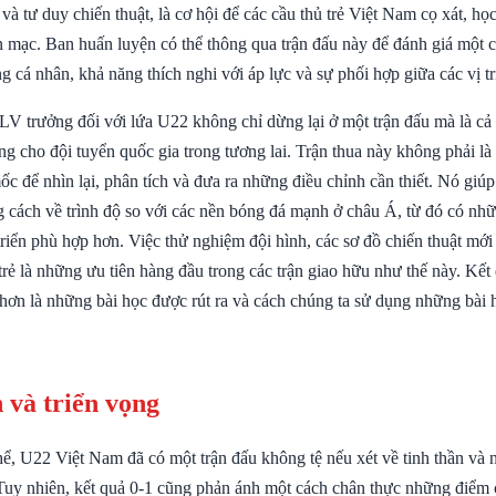
 và tư duy chiến thuật, là cơ hội để các cầu thủ trẻ Việt Nam cọ xát, học
n mạc. Ban huấn luyện có thể thông qua trận đấu này để đánh giá một c
g cá nhân, khả năng thích nghi với áp lực và sự phối hợp giữa các vị trí
V trưởng đối với lứa U22 không chỉ dừng lại ở một trận đấu mà là cả 
g cho đội tuyển quốc gia trong tương lai. Trận thua này không phải là
c để nhìn lại, phân tích và đưa ra những điều chỉnh cần thiết. Nó giú
 cách về trình độ so với các nền bóng đá mạnh ở châu Á, từ đó có nhữ
triển phù hợp hơn. Việc thử nghiệm đội hình, các sơ đồ chiến thuật mới 
trẻ là những ưu tiên hàng đầu trong các trận giao hữu như thế này. Kết 
hơn là những bài học được rút ra và cách chúng ta sử dụng những bài h
 và triển vọng
ể, U22 Việt Nam đã có một trận đấu không tệ nếu xét về tinh thần và n
. Tuy nhiên, kết quả 0-1 cũng phản ánh một cách chân thực những điểm