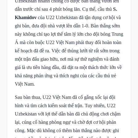
Uzbekistan nhanh chóng có được bàn thắng vươn lên
dẫn trước chỉ sau 4 phút bóng lăn. Cụ thể, cầu thủ
S.
Khamidov
của U22 Uzbekistan đã tận dụng cơ hội và
ghi bàn, đưa đội nhà vượt lên dẫn 1-0. Bàn thắng sớm
này không chỉ tạo lợi thế tâm lý lớn cho đội bóng Trung
Á mà còn buộc U22 Việt Nam phải thay đổi hoàn toàn
kế hoạch đã đề ra. Việc để thủng lưới từ rất sớm trong
một trận đấu giao hữu, nơi mà sự thử nghiệm và đánh
giá là ưu tiên hàng đầu, đã đặt ra một thách thức lớn về
khả năng phản ứng và thích nghi của các cầu thủ trẻ
Việt Nam.
Sau bàn thua, U22 Việt Nam đã cố gắng xốc lại đội
hình và tìm cách kiểm soát thế trận. Tuy nhiên, U22
Uzbekistan với lợi thế dẫn bàn đã chủ động chơi chậm
lại, củng cố hàng phòng ngự và chờ đợi cơ hội phản
công. Mặc dù không có thêm bàn thắng nào được ghi