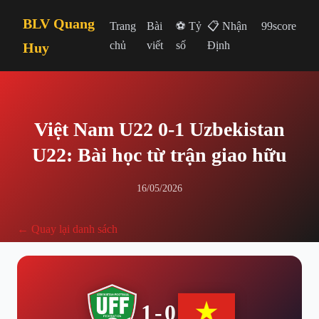
BLV Quang
Trang
Bài
⚽ Tỷ
📋 Nhận
99score
chủ
viết
số
Định
Huy
Việt Nam U22 0-1 Uzbekistan
U22: Bài học từ trận giao hữu
16/05/2026
← Quay lại danh sách
1-0