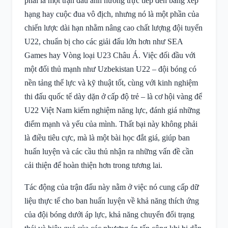
phải là một trận đấu ảnh hưởng trực tiếp đến bảng xếp
hạng hay cuộc đua vô địch, nhưng nó là một phần của
chiến lược dài hạn nhằm nâng cao chất lượng đội tuyển
U22, chuẩn bị cho các giải đấu lớn hơn như SEA
Games hay Vòng loại U23 Châu Á. Việc đối đầu với
một đối thủ mạnh như Uzbekistan U22 – đội bóng có
nền tảng thể lực và kỹ thuật tốt, cùng với kinh nghiệm
thi đấu quốc tế dày dặn ở cấp độ trẻ – là cơ hội vàng để
U22 Việt Nam kiểm nghiệm năng lực, đánh giá những
điểm mạnh và yếu của mình. Thất bại này không phải
là điều tiêu cực, mà là một bài học đắt giá, giúp ban
huấn luyện và các cầu thủ nhận ra những vấn đề cần
cải thiện để hoàn thiện hơn trong tương lai.
Tác động của trận đấu này nằm ở việc nó cung cấp dữ
liệu thực tế cho ban huấn luyện về khả năng thích ứng
của đội bóng dưới áp lực, khả năng chuyển đổi trạng