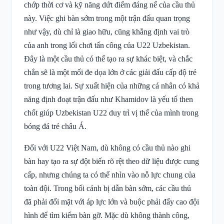
chớp thời cơ và kỹ năng dứt điểm đáng nể của cầu thủ
này. Việc ghi bàn sớm trong một trận đấu quan trọng
như vậy, dù chỉ là giao hữu, cũng khẳng định vai trò
của anh trong lối chơi tấn công của U22 Uzbekistan.
Đây là một cầu thủ có thể tạo ra sự khác biệt, và chắc
chắn sẽ là một mối đe dọa lớn ở các giải đấu cấp độ trẻ
trong tương lai. Sự xuất hiện của những cá nhân có khả
năng định đoạt trận đấu như Khamidov là yếu tố then
chốt giúp Uzbekistan U22 duy trì vị thế của mình trong
bóng đá trẻ châu Á.
Đối với U22 Việt Nam, dù không có cầu thủ nào ghi
bàn hay tạo ra sự đột biến rõ rệt theo dữ liệu được cung
cấp, nhưng chúng ta có thể nhìn vào nỗ lực chung của
toàn đội. Trong bối cảnh bị dẫn bàn sớm, các cầu thủ
đã phải đối mặt với áp lực lớn và buộc phải đẩy cao đội
hình để tìm kiếm bàn gỡ. Mặc dù không thành công,