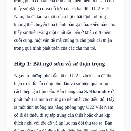
trong phần còn lại của trận đấu, diễn biến trên sân cho
thấy sự giằng co và nỗ lực của cả hai đội. U22 Việt
Nam, dù đã tạo ra một số cơ hội nhất định, nhưng
không thể chuyển hóa thành bàn gỡ hòa. Điều này cho
thấy sự thiếu vắng một chút sắc bén ở khâu dứt điểm
cuối cùng, một vấn đề mà chúng ta cần phải cải thiện
trong quá trình phát triển của các cầu thủ trẻ.
Hiệp 1: Bất ngờ sớm và sự thận trọng
Ngay từ những phút đầu tiên, U22 Uzbekistan đã thể
hiện rõ ý đồ tấn công phủ đầu và sự hiệu quả trong
cách tiếp cận trận đấu. Bàn thắng của
S. Khamidov
ở
phút thứ 4 là minh chứng rõ nét nhất cho điều đó. Đây
là một tình huống mà hàng phòng ngự U22 Việt Nam
có lẽ đã thiếu đi sự tập trung cần thiết hoặc chưa kịp
thích nghi với tốc độ và áp lực mà đối thủ tạo ra. Bàn
thắng sớm này đã định hình phần lớn lối chơi của hiệp