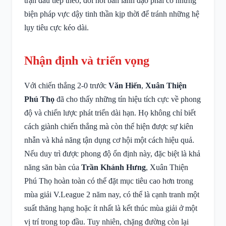
trận đấu tiếp theo, đòi hỏi ban lãnh đạo phải có những
biện pháp vực dậy tinh thần kịp thời để tránh những hệ
lụy tiêu cực kéo dài.
Nhận định và triển vọng
Với chiến thắng 2-0 trước
Văn Hiến
,
Xuân Thiện
Phú Thọ
đã cho thấy những tín hiệu tích cực về phong
độ và chiến lược phát triển dài hạn. Họ không chỉ biết
cách giành chiến thắng mà còn thể hiện được sự kiên
nhẫn và khả năng tận dụng cơ hội một cách hiệu quả.
Nếu duy trì được phong độ ổn định này, đặc biệt là khả
năng săn bàn của
Trần Khánh Hưng
, Xuân Thiện
Phú Thọ hoàn toàn có thể đặt mục tiêu cao hơn trong
mùa giải V.League 2 năm nay, có thể là cạnh tranh một
suất thăng hạng hoặc ít nhất là kết thúc mùa giải ở một
vị trí trong top đầu. Tuy nhiên, chặng đường còn lại