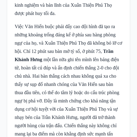
kinh nghiệm và bản lĩnh của Xuân Thiện Phú Thọ
được phát huy tối đa.
Việc Văn Hiến buộc phải đẩy cao đội hình đã tạo ra
những khoảng trống đáng kể ở phía sau hàng phòng
ngự của họ, và Xuân Thiện Phú Thọ đã không bỏ lỡ cơ
hội. Chỉ 12 phút sau bàn mở tỷ số, ở phút 75,
Trần
Khánh Hưng
một lần nữa ghi tên mình lên bảng điện
tử, hoàn tất cú đúp và ấn định chiến thắng 2-0 cho đội
chủ nhà. Hai bàn thắng cách nhau không quá xa cho
thấy sự sụp đổ nhanh chóng của Văn Hiến sau bàn
thua đầu tiên, có thể do tâm lý hoặc do cấu trúc phòng
ngự bị phá vỡ. Đây là minh chứng cho khả năng tận
dụng cơ hội tuyệt vời của Xuân Thiện Phú Thọ và sự
nhạy bén của Trần Khánh Hưng, người đã trở thành
người hùng của trận đấu. Chiến thắng này không chỉ
mang lại ba điểm mà còn khẳng định sức mạnh tấn