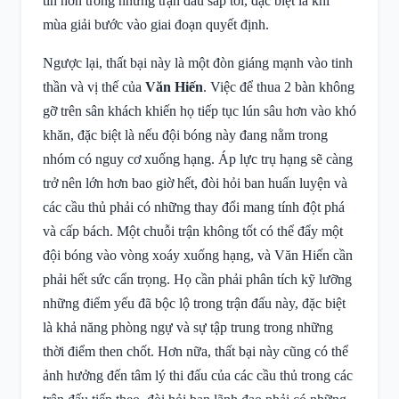
tin hơn trong những trận đấu sắp tới, đặc biệt là khi
mùa giải bước vào giai đoạn quyết định.
Ngược lại, thất bại này là một đòn giáng mạnh vào tinh
thần và vị thế của
Văn Hiến
. Việc để thua 2 bàn không
gỡ trên sân khách khiến họ tiếp tục lún sâu hơn vào khó
khăn, đặc biệt là nếu đội bóng này đang nằm trong
nhóm có nguy cơ xuống hạng. Áp lực trụ hạng sẽ càng
trở nên lớn hơn bao giờ hết, đòi hỏi ban huấn luyện và
các cầu thủ phải có những thay đổi mang tính đột phá
và cấp bách. Một chuỗi trận không tốt có thể đẩy một
đội bóng vào vòng xoáy xuống hạng, và Văn Hiến cần
phải hết sức cẩn trọng. Họ cần phải phân tích kỹ lưỡng
những điểm yếu đã bộc lộ trong trận đấu này, đặc biệt
là khả năng phòng ngự và sự tập trung trong những
thời điểm then chốt. Hơn nữa, thất bại này cũng có thể
ảnh hưởng đến tâm lý thi đấu của các cầu thủ trong các