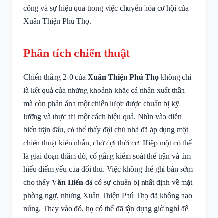
công và sự hiệu quả trong việc chuyển hóa cơ hội của
Xuân Thiện Phú Thọ.
Phân tích chiến thuật
Chiến thắng 2-0 của
Xuân Thiện Phú Thọ
không chỉ
là kết quả của những khoảnh khắc cá nhân xuất thần
mà còn phản ánh một chiến lược được chuẩn bị kỹ
lưỡng và thực thi một cách hiệu quả. Nhìn vào diễn
biến trận đấu, có thể thấy đội chủ nhà đã áp dụng một
chiến thuật kiên nhẫn, chờ đợi thời cơ. Hiệp một có thể
là giai đoạn thăm dò, cố gắng kiểm soát thế trận và tìm
hiểu điểm yếu của đối thủ. Việc không thể ghi bàn sớm
cho thấy
Văn Hiến
đã có sự chuẩn bị nhất định về mặt
phòng ngự, nhưng Xuân Thiện Phú Thọ đã không nao
núng. Thay vào đó, họ có thể đã tận dụng giờ nghỉ để