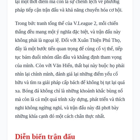
tại một thời điểm mà còn là sự chênh lệch về phương
pháp tiếp cận trận đấu và khả năng chuyển hóa cơ hội.
Trong bức tranh tổng thể của V.League 2, mỗi chiến
thắng đều mang một ý nghĩa đặc biệt, và trận đấu này
không phải là ngoại lệ. Đối với Xuân Thiện Phú Thọ,
đây là một bước tiến quan trọng để củng cố vị thế, tiếp
tục bám đuổi nhóm dẫn đầu và khẳng định tham vọng
của mình. Còn với Văn Hiến, thất bại này buộc họ phải
nhìn lại chính mình, đánh giá lại những điểm yếu cố
hữu và tìm ra giải pháp cấp bách để không bị tụt lại quá
xa. Bóng đá không chỉ là những khoảnh khắc bùng nổ
mà còn là cả một quá trình xây dựng, phát triển và thích
nghi không ngừng nghỉ, và trận đấu này đã phơi bày
những khía cạnh đó một cách chân thực nhất.
Diễn biến trận đấu