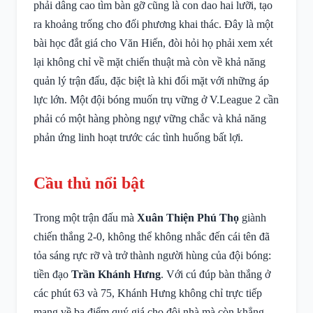
phải dâng cao tìm bàn gỡ cũng là con dao hai lưỡi, tạo
ra khoảng trống cho đối phương khai thác. Đây là một
bài học đắt giá cho Văn Hiến, đòi hỏi họ phải xem xét
lại không chỉ về mặt chiến thuật mà còn về khả năng
quản lý trận đấu, đặc biệt là khi đối mặt với những áp
lực lớn. Một đội bóng muốn trụ vững ở V.League 2 cần
phải có một hàng phòng ngự vững chắc và khả năng
phản ứng linh hoạt trước các tình huống bất lợi.
Cầu thủ nổi bật
Trong một trận đấu mà
Xuân Thiện Phú Thọ
giành
chiến thắng 2-0, không thể không nhắc đến cái tên đã
tỏa sáng rực rỡ và trở thành người hùng của đội bóng:
tiền đạo
Trần Khánh Hưng
. Với cú đúp bàn thắng ở
các phút 63 và 75, Khánh Hưng không chỉ trực tiếp
mang về ba điểm quý giá cho đội nhà mà còn khẳng