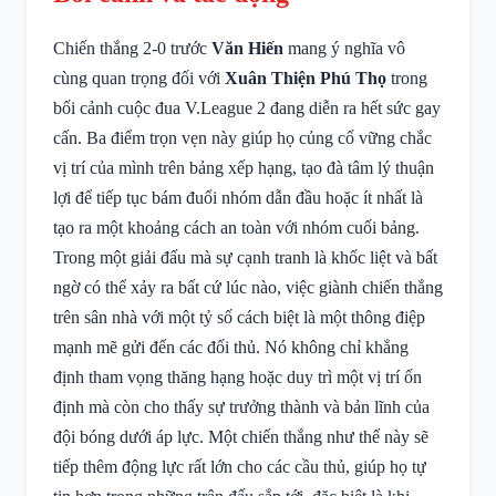
Chiến thắng 2-0 trước
Văn Hiến
mang ý nghĩa vô
cùng quan trọng đối với
Xuân Thiện Phú Thọ
trong
bối cảnh cuộc đua V.League 2 đang diễn ra hết sức gay
cấn. Ba điểm trọn vẹn này giúp họ củng cố vững chắc
vị trí của mình trên bảng xếp hạng, tạo đà tâm lý thuận
lợi để tiếp tục bám đuổi nhóm dẫn đầu hoặc ít nhất là
tạo ra một khoảng cách an toàn với nhóm cuối bảng.
Trong một giải đấu mà sự cạnh tranh là khốc liệt và bất
ngờ có thể xảy ra bất cứ lúc nào, việc giành chiến thắng
trên sân nhà với một tỷ số cách biệt là một thông điệp
mạnh mẽ gửi đến các đối thủ. Nó không chỉ khẳng
định tham vọng thăng hạng hoặc duy trì một vị trí ổn
định mà còn cho thấy sự trưởng thành và bản lĩnh của
đội bóng dưới áp lực. Một chiến thắng như thế này sẽ
tiếp thêm động lực rất lớn cho các cầu thủ, giúp họ tự