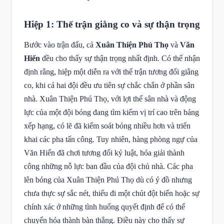
Hiệp 1: Thế trận giằng co và sự thận trọng
Bước vào trận đấu, cả
Xuân Thiện Phú Thọ
và
Văn
Hiến
đều cho thấy sự thận trọng nhất định. Có thể nhận
định rằng, hiệp một diễn ra với thế trận tương đối giằng
co, khi cả hai đội đều ưu tiên sự chắc chắn ở phần sân
nhà. Xuân Thiện Phú Thọ, với lợi thế sân nhà và động
lực của một đội bóng đang tìm kiếm vị trí cao trên bảng
xếp hạng, có lẽ đã kiểm soát bóng nhiều hơn và triển
khai các pha tấn công. Tuy nhiên, hàng phòng ngự của
Văn Hiến đã chơi tương đối kỷ luật, hóa giải thành
công những nỗ lực ban đầu của đội chủ nhà. Các pha
lên bóng của Xuân Thiện Phú Thọ dù có ý đồ nhưng
chưa thực sự sắc nét, thiếu đi một chút đột biến hoặc sự
chính xác ở những tình huống quyết định để có thể
chuyển hóa thành bàn thắng. Điều này cho thấy sự