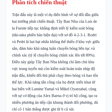
Phân tích chiến thuật
Trận đấu này là một ví dụ điển hình về sự đối đầu giữa
hai trường phái chiến thuật. Tây Ban Nha của Luis de
la Fuente tiếp tục khẳng định triết lý kiểm soát bóng
(tiki-taka phiên bản hiện đại) với sơ đồ 4-2-3-1. Rodri
và Pedri là hai hạt nhân không thể thiếu ở khu vực giữa
sân, đảm bảo khả năng luân chuyển bóng liên tục và
chính xác (tỷ lệ chuyền bóng chính xác lên tới 89%).
Điều này giúp Tây Ban Nha không chỉ làm chủ khu
vực trung tuyến mà còn kiểm soát hoàn toàn nhịp độ
trận đấu, khiến đối thủ phải chạy theo bóng và hao tổn
thể lực. Khả năng tấn công của họ được triển khai từ
hai biên với Lamine Yamal và Mikel Oyarzabal, cùng
với sự cơ động của Alex Baena ở vị trí hộ công, tạo ra
nhiều phương án tiếp cận khung thành đối phương, dù
chỉ có 1 bàn thắng được ghi từ 6 cú sút.