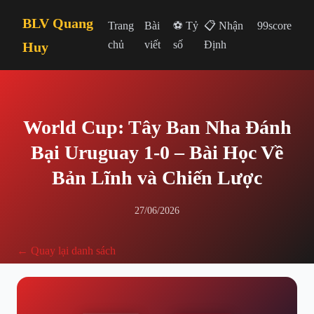
BLV Quang
Trang
Bài
⚽ Tỷ
📋 Nhận
99score
chủ
viết
số
Định
Huy
World Cup: Tây Ban Nha Đánh
Bại Uruguay 1-0 – Bài Học Về
Bản Lĩnh và Chiến Lược
27/06/2026
← Quay lại danh sách