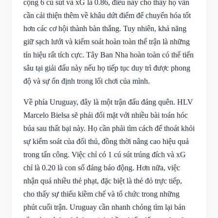
cộng 6 cú sút và xG là 0.86, điều này cho thấy họ vẫn
cần cải thiện thêm về khâu dứt điểm để chuyển hóa tốt
hơn các cơ hội thành bàn thắng. Tuy nhiên, khả năng
giữ sạch lưới và kiểm soát hoàn toàn thế trận là những
tín hiệu rất tích cực. Tây Ban Nha hoàn toàn có thể tiến
sâu tại giải đấu này nếu họ tiếp tục duy trì được phong
độ và sự ổn định trong lối chơi của mình.
Về phía Uruguay, đây là một trận đấu đáng quên. HLV
Marcelo Bielsa sẽ phải đối mặt với nhiều bài toán hóc
búa sau thất bại này. Họ cần phải tìm cách để thoát khỏi
sự kiểm soát của đối thủ, đồng thời nâng cao hiệu quả
trong tấn công. Việc chỉ có 1 cú sút trúng đích và xG
chỉ là 0.20 là con số đáng báo động. Hơn nữa, việc
nhận quá nhiều thẻ phạt, đặc biệt là thẻ đỏ trực tiếp,
cho thấy sự thiếu kiềm chế và tổ chức trong những
phút cuối trận. Uruguay cần nhanh chóng tìm lại bản