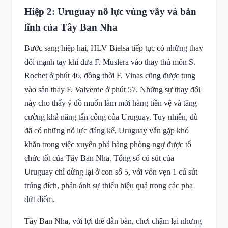
Hiệp 2: Uruguay nỗ lực vùng vẫy và bản
lĩnh của Tây Ban Nha
Bước sang hiệp hai, HLV Bielsa tiếp tục có những thay
đổi mạnh tay khi đưa F. Muslera vào thay thủ môn S.
Rochet ở phút 46, đồng thời F. Vinas cũng được tung
vào sân thay F. Valverde ở phút 57. Những sự thay đổi
này cho thấy ý đồ muốn làm mới hàng tiền vệ và tăng
cường khả năng tấn công của Uruguay. Tuy nhiên, dù
đã có những nỗ lực đáng kể, Uruguay vẫn gặp khó
khăn trong việc xuyên phá hàng phòng ngự được tổ
chức tốt của Tây Ban Nha. Tổng số cú sút của
Uruguay chỉ dừng lại ở con số 5, với vỏn vẹn 1 cú sút
trúng đích, phản ánh sự thiếu hiệu quả trong các pha
dứt điểm.
Tây Ban Nha, với lợi thế dẫn bàn, chơi chậm lại nhưng