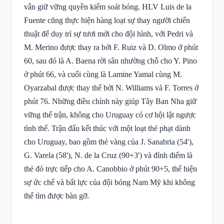
vẫn giữ vững quyền kiểm soát bóng. HLV Luis de la
Fuente cũng thực hiện hàng loạt sự thay người chiến
thuật để duy trì sự tươi mới cho đội hình, với Pedri và
M. Merino được thay ra bởi F. Ruiz và D. Olmo ở phút
60, sau đó là A. Baena rời sân nhường chỗ cho Y. Pino
ở phút 66, và cuối cùng là Lamine Yamal cùng M.
Oyarzabal được thay thế bởi N. Williams và F. Torres ở
phút 76. Những điều chỉnh này giúp Tây Ban Nha giữ
vững thế trận, không cho Uruguay có cơ hội lật ngược
tình thế. Trận đấu kết thúc với một loạt thẻ phạt dành
cho Uruguay, bao gồm thẻ vàng của J. Sanabria (54'),
G. Varela (58'), N. de la Cruz (90+3') và đỉnh điểm là
thẻ đỏ trực tiếp cho A. Canobbio ở phút 90+5, thể hiện
sự ức chế và bất lực của đội bóng Nam Mỹ khi không
thể tìm được bàn gỡ.