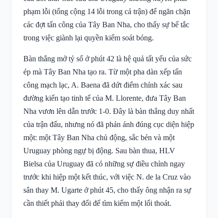
phạm lỗi (tổng cộng 14 lỗi trong cả trận) để ngăn chặn
các đợt tấn công của Tây Ban Nha, cho thấy sự bế tắc
trong việc giành lại quyền kiểm soát bóng.
Bàn thắng mở tỷ số ở phút 42 là hệ quả tất yếu của sức
ép mà Tây Ban Nha tạo ra. Từ một pha dàn xếp tấn
công mạch lạc, A. Baena đã dứt điểm chính xác sau
đường kiến tạo tinh tế của M. Llorente, đưa Tây Ban
Nha vươn lên dẫn trước 1-0. Đây là bàn thắng duy nhất
của trận đấu, nhưng nó đã phản ánh đúng cục diện hiệp
một: một Tây Ban Nha chủ động, sắc bén và một
Uruguay phòng ngự bị động. Sau bàn thua, HLV
Bielsa của Uruguay đã có những sự điều chỉnh ngay
trước khi hiệp một kết thúc, với việc N. de la Cruz vào
sân thay M. Ugarte ở phút 45, cho thấy ông nhận ra sự
cần thiết phải thay đổi để tìm kiếm một lối thoát.