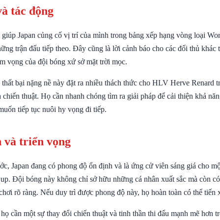
và tác động
 giúp Japan củng cố vị trí của mình trong bảng xếp hạng vòng loại Wor
hững trận đấu tiếp theo. Đây cũng là lời cảnh báo cho các đối thủ khác
m vọng của đội bóng xứ sở mặt trời mọc.
 thất bại nặng nề này đặt ra nhiều thách thức cho HLV Herve Renard tr
à chiến thuật. Họ cần nhanh chóng tìm ra giải pháp để cải thiện khả nă
uốn tiếp tục nuôi hy vọng đi tiếp.
 và triển vọng
ước, Japan đang có phong độ ổn định và là ứng cử viên sáng giá cho mộ
Cup. Đội bóng này không chỉ sở hữu những cá nhân xuất sắc mà còn có
chơi rõ ràng. Nếu duy trì được phong độ này, họ hoàn toàn có thể tiến 
 họ cần một sự thay đổi chiến thuật và tinh thần thi đấu mạnh mẽ hơn t