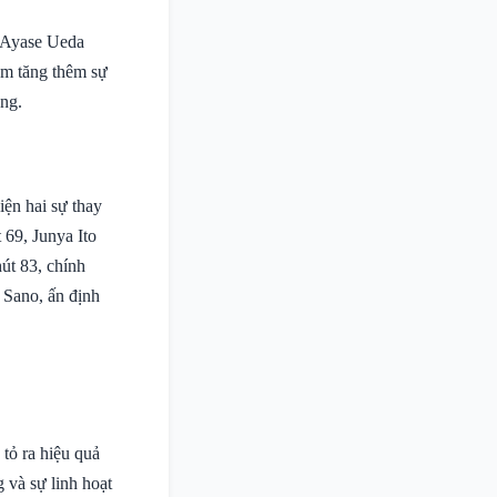
, Ayase Ueda
àm tăng thêm sự
ông.
ện hai sự thay
 69, Junya Ito
út 83, chính
 Sano, ấn định
 tỏ ra hiệu quả
 và sự linh hoạt