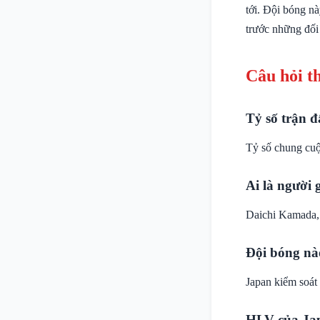
tới. Đội bóng nà
trước những đối
Câu hỏi t
Tỷ số trận đ
Tỷ số chung cuộ
Ai là người
Daichi Kamada, 
Đội bóng nà
Japan kiểm soát
HLV của Jap