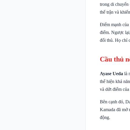
trong di chuyển 
thế trận và khiế
Điểm mạnh của J
điểm. Ngược lại,
đối thủ. Họ chỉ 
Cầu thủ n
Ayase Ueda
là 
thể hiện khả nă
và dứt điểm của
Bên cạnh đó, Da
Kamada đã mở ra
động.