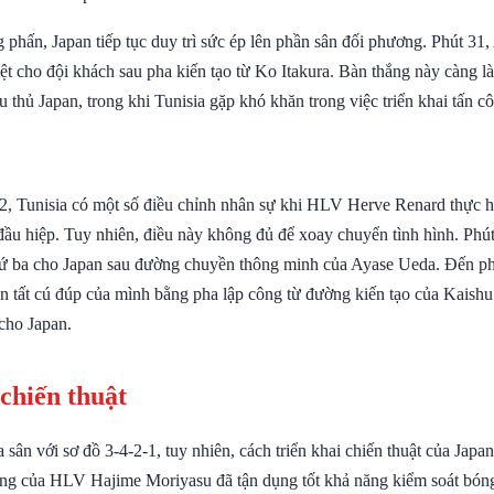
 phấn, Japan tiếp tục duy trì sức ép lên phần sân đối phương. Phút 31
ệt cho đội khách sau pha kiến tạo từ Ko Itakura. Bàn thắng này càng l
ầu thủ Japan, trong khi Tunisia gặp khó khăn trong việc triển khai tấn c
2, Tunisia có một số điều chỉnh nhân sự khi HLV Herve Renard thực hi
đầu hiệp. Tuy nhiên, điều này không đủ để xoay chuyển tình hình. Phút
hứ ba cho Japan sau đường chuyền thông minh của Ayase Ueda. Đến ph
 tất cú đúp của mình bằng pha lập công từ đường kiến tạo của Kaishu
cho Japan.
 chiến thuật
a sân với sơ đồ 3-4-2-1, tuy nhiên, cách triển khai chiến thuật của Japan
ng của HLV Hajime Moriyasu đã tận dụng tốt khả năng kiểm soát bóng