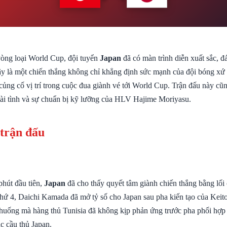
vòng loại World Cup, đội tuyển
Japan
đã có màn trình diễn xuất sắc, đ
Đây là một chiến thắng không chỉ khẳng định sức mạnh của đội bóng xứ 
củng cố vị trí trong cuộc đua giành vé tới World Cup. Trận đấu này cũ
 tài tình và sự chuẩn bị kỹ lưỡng của HLV Hajime Moriyasu.
 trận đấu
hút đầu tiên,
Japan
đã cho thấy quyết tâm giành chiến thắng bằng lối 
hứ 4, Daichi Kamada đã mở tỷ số cho Japan sau pha kiến tạo của Kei
 huống mà hàng thủ Tunisia đã không kịp phản ứng trước pha phối hợp
c cầu thủ Japan.