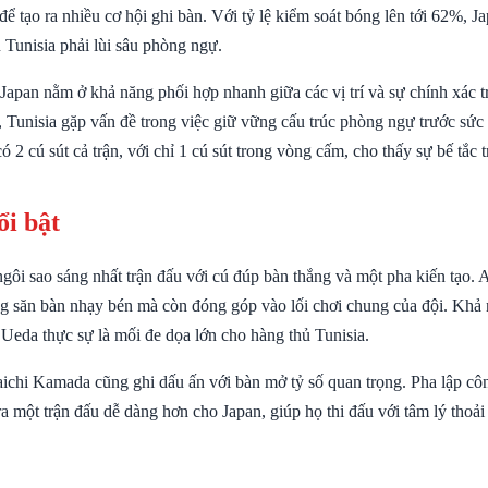
để tạo ra nhiều cơ hội ghi bàn. Với tỷ lệ kiểm soát bóng lên tới 62%, J
n Tunisia phải lùi sâu phòng ngự.
apan nằm ở khả năng phối hợp nhanh giữa các vị trí và sự chính xác t
 Tunisia gặp vấn đề trong việc giữ vững cấu trúc phòng ngự trước sức é
có 2 cú sút cả trận, với chỉ 1 cú sút trong vòng cấm, cho thấy sự bế tắc 
ổi bật
ngôi sao sáng nhất trận đấu với cú đúp bàn thắng và một pha kiến tạo.
ng săn bàn nhạy bén mà còn đóng góp vào lối chơi chung của đội. Khả n
 Ueda thực sự là mối đe dọa lớn cho hàng thủ Tunisia.
ichi Kamada cũng ghi dấu ấn với bàn mở tỷ số quan trọng. Pha lập cô
 một trận đấu dễ dàng hơn cho Japan, giúp họ thi đấu với tâm lý thoải