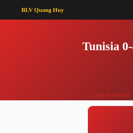
BLV Quang Huy
Tunisia 0
← Quay lại danh sách