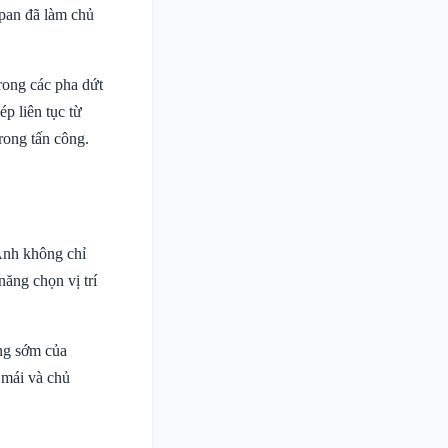
apan đã làm chủ
rong các pha dứt
p liên tục từ
trong tấn công.
 Anh không chỉ
ăng chọn vị trí
ng sớm của
 mái và chủ