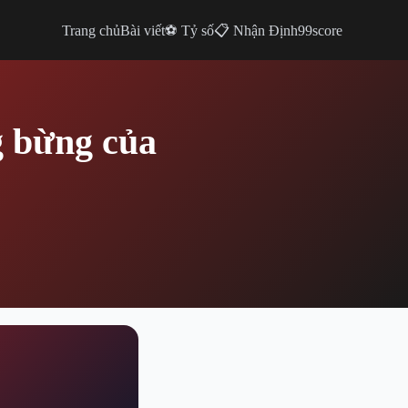
Trang chủ
Bài viết
⚽ Tỷ số
📋 Nhận Định
99score
g bừng của