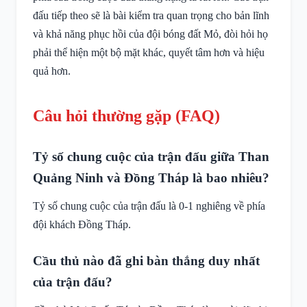
đấu tiếp theo sẽ là bài kiểm tra quan trọng cho bản lĩnh
và khả năng phục hồi của đội bóng đất Mỏ, đòi hỏi họ
phải thể hiện một bộ mặt khác, quyết tâm hơn và hiệu
quả hơn.
Câu hỏi thường gặp (FAQ)
Tỷ số chung cuộc của trận đấu giữa Than
Quảng Ninh và Đồng Tháp là bao nhiêu?
Tỷ số chung cuộc của trận đấu là 0-1 nghiêng về phía
đội khách Đồng Tháp.
Cầu thủ nào đã ghi bàn thắng duy nhất
của trận đấu?