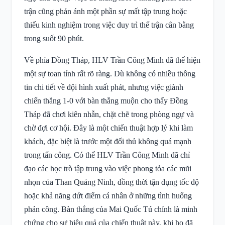
trận cũng phản ánh một phần sự mất tập trung hoặc
thiếu kinh nghiệm trong việc duy trì thế trận cân bằng
trong suốt 90 phút.
Về phía Đồng Tháp, HLV Trần Công Minh đã thể hiện
một sự toan tính rất rõ ràng. Dù không có nhiều thông
tin chi tiết về đội hình xuất phát, nhưng việc giành
chiến thắng 1-0 với bàn thắng muộn cho thấy Đồng
Tháp đã chơi kiên nhẫn, chặt chẽ trong phòng ngự và
chờ đợi cơ hội. Đây là một chiến thuật hợp lý khi làm
khách, đặc biệt là trước một đối thủ không quá mạnh
trong tấn công. Có thể HLV Trần Công Minh đã chỉ
đạo các học trò tập trung vào việc phong tỏa các mũi
nhọn của Than Quảng Ninh, đồng thời tận dụng tốc độ
hoặc khả năng dứt điểm cá nhân ở những tình huống
phản công. Bàn thắng của Mai Quốc Tú chính là minh
chứng cho sự hiệu quả của chiến thuật này, khi họ đã