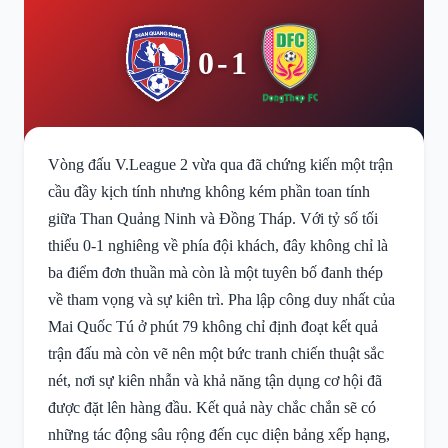
0-1
Vòng đấu V.League 2 vừa qua đã chứng kiến một trận
cầu đầy kịch tính nhưng không kém phần toan tính
giữa Than Quảng Ninh và Đồng Tháp. Với tỷ số tối
thiểu 0-1 nghiêng về phía đội khách, đây không chỉ là
ba điểm đơn thuần mà còn là một tuyên bố đanh thép
về tham vọng và sự kiên trì. Pha lập công duy nhất của
Mai Quốc Tú ở phút 79 không chỉ định đoạt kết quả
trận đấu mà còn vẽ nên một bức tranh chiến thuật sắc
nét, nơi sự kiên nhẫn và khả năng tận dụng cơ hội đã
được đặt lên hàng đầu. Kết quả này chắc chắn sẽ có
những tác động sâu rộng đến cục diện bảng xếp hạng,