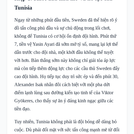
Tunisia
Ngay từ những phút đầu tiên, Sweden đã thể hiện rõ ý
đồ tấn công phủ đầu và sự chủ động trong lối chơi,
không để Tunisia có cơ hội ổn định đội hình. Phút thứ
7, tiền vệ Yasin Ayari đã sớm mở tỷ số, mang lại lợi thế
dẫn trước cho đội nhà, một khởi đầu không thể tuyệt
vời hơn. Bàn thắng sớm này không chỉ giải tỏa áp lực
mà còn tiếp thêm động lực cho các cầu thủ Sweden đẩy
cao đội hình. Họ tiếp tục duy trì sức ép và đến phút 30,
Alexander Isak nhân đôi cách biệt với một pha dứt
điểm lạnh lùng sau đường kiến tạo tinh tế của Viktor
Gyökeres, cho thấy sự ăn ý đáng kinh ngạc giữa các
tiền đạo.
Tuy nhiên, Tunisia không phải là đội bóng dễ dàng bỏ
cuộc. Dù phải đối mặt với sức tấn công mạnh mẽ từ đối