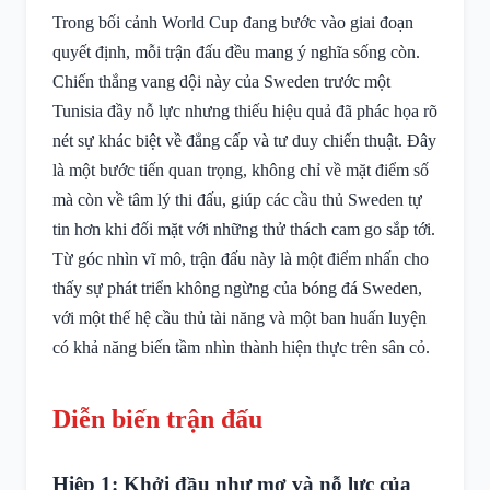
Trong bối cảnh World Cup đang bước vào giai đoạn
quyết định, mỗi trận đấu đều mang ý nghĩa sống còn.
Chiến thắng vang dội này của Sweden trước một
Tunisia đầy nỗ lực nhưng thiếu hiệu quả đã phác họa rõ
nét sự khác biệt về đẳng cấp và tư duy chiến thuật. Đây
là một bước tiến quan trọng, không chỉ về mặt điểm số
mà còn về tâm lý thi đấu, giúp các cầu thủ Sweden tự
tin hơn khi đối mặt với những thử thách cam go sắp tới.
Từ góc nhìn vĩ mô, trận đấu này là một điểm nhấn cho
thấy sự phát triển không ngừng của bóng đá Sweden,
với một thế hệ cầu thủ tài năng và một ban huấn luyện
có khả năng biến tầm nhìn thành hiện thực trên sân cỏ.
Diễn biến trận đấu
Hiệp 1: Khởi đầu như mơ và nỗ lực của