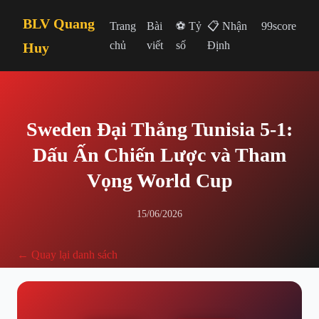
BLV Quang
Trang
Bài
⚽ Tỷ
📋 Nhận
99score
chủ
viết
số
Định
Huy
Sweden Đại Thắng Tunisia 5-1:
Dấu Ấn Chiến Lược và Tham
Vọng World Cup
15/06/2026
← Quay lại danh sách