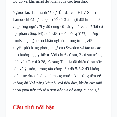
tốc độ và khả năng dứt điểm của các tiền đạo.
Ngược lại, Tunisia dưới sự dẫn dắt của HLV Sabri
Lamouchi đã lựa chọn sơ đồ 5-3-2, một đội hình thiên
về phòng ngự với ý đồ củng cố hàng thủ và chờ đợi cơ
hội phản công. Mặc dù kiểm soát bóng 51%, nhưng
Tunisia lại gặp khó khăn nghiêm trọng trong việc
xuyên phá hàng phòng ngự của Sweden và tạo ra các
tình huống nguy hiểm. Với chỉ 6 cú sút, 2 cú sút trúng
đích và xG chỉ 0.28, rõ ràng Tunisia đã thiếu đi sự sắc
bén và ý tưởng trong tấn công. Sơ đồ 5-3-2 đã không
phát huy được hiệu quả mong muốn, khi hàng tiền vệ
không đủ khả năng kết nối với tiền đạo, khiến các mũi
nhọn phía trên trở nên đơn độc và dễ dàng bị hóa giải.
Cầu thủ nổi bật