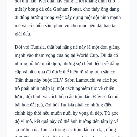
đối thủ nào. Kết quả này cũng là lời khẳng định cho
triết lý bóng đá của Graham Potter, cho thấy ông đang
đi đúng hướng trong việc xây dựng một đội hình mạnh
mẽ và có chiều sâu, phục vụ cho mục tiêu dài hạn tại
giải đấu.
Đối với Tunisia, thất bại nặng nề này là một đòn giáng
mạnh vào tham vọng của họ tại World Cup. Dù đã có
những nỗ lực nhất định, nhưng sự chênh lệch về đẳng
cấp và hiệu quả đã được thể hiện rõ ràng trên sân cỏ.
Trận thua này buộc HLV Sabri Lamouchi và các học
trò phải nhìn nhận lại một cách nghiêm túc về chiến
lược, đội hình và cách tiếp cận trận đấu. Đây sẽ là một
bài học đắt giá, đòi hỏi Tunisia phải có những điều
chỉnh kịp thời nếu muốn nuôi hy vọng đi tiếp. Từ góc
độ vĩ mô, kết quả này có thể ảnh hưởng đến tâm lý và
sự tự tin của Tunisia trong các trận đấu còn lại, đồng