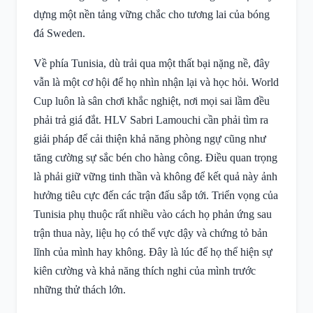
dựng một nền tảng vững chắc cho tương lai của bóng
đá Sweden.
Về phía Tunisia, dù trải qua một thất bại nặng nề, đây
vẫn là một cơ hội để họ nhìn nhận lại và học hỏi. World
Cup luôn là sân chơi khắc nghiệt, nơi mọi sai lầm đều
phải trả giá đắt. HLV Sabri Lamouchi cần phải tìm ra
giải pháp để cải thiện khả năng phòng ngự cũng như
tăng cường sự sắc bén cho hàng công. Điều quan trọng
là phải giữ vững tinh thần và không để kết quả này ảnh
hưởng tiêu cực đến các trận đấu sắp tới. Triển vọng của
Tunisia phụ thuộc rất nhiều vào cách họ phản ứng sau
trận thua này, liệu họ có thể vực dậy và chứng tỏ bản
lĩnh của mình hay không. Đây là lúc để họ thể hiện sự
kiên cường và khả năng thích nghi của mình trước
những thử thách lớn.