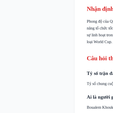
Nhận định
Phong độ của Qa
năng tổ chức tốt
sự linh hoạt tro
loại World Cup.
Câu hỏi t
Tỷ số trận đ
Tỷ số chung cuộ
Ai là người 
Boualem Khoukhi