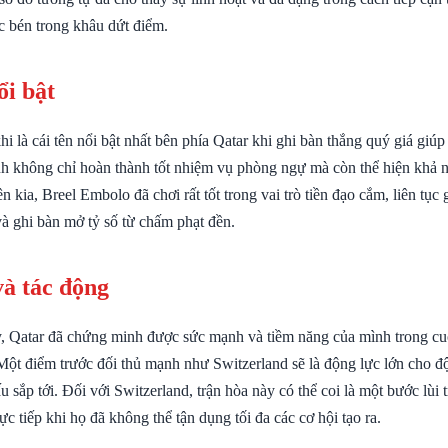
sắc bén trong khâu dứt điểm.
ổi bật
là cái tên nổi bật nhất bên phía Qatar khi ghi bàn thắng quý giá giúp
nh không chỉ hoàn thành tốt nhiệm vụ phòng ngự mà còn thể hiện khả 
n kia, Breel Embolo đã chơi rất tốt trong vai trò tiền đạo cắm, liên tục 
và ghi bàn mở tỷ số từ chấm phạt đền.
và tác động
y, Qatar đã chứng minh được sức mạnh và tiềm năng của mình trong cu
ột điểm trước đối thủ mạnh như Switzerland sẽ là động lực lớn cho đ
ấu sắp tới. Đối với Switzerland, trận hòa này có thể coi là một bước lùi
rực tiếp khi họ đã không thể tận dụng tối đa các cơ hội tạo ra.