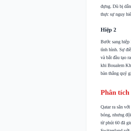
đựng. Dù bị dẫn 
thực sự nguy hi
Hiệp 2
Bước sang hiệp h
tình hình. Sự đi
và bắt đầu tạo 
khi Boualem Kho
bàn thắng quý gi
Phân tích
Qatar ra sân vớ
bóng, nhưng đội
từ phút 60 đã gi
Switzerland với 