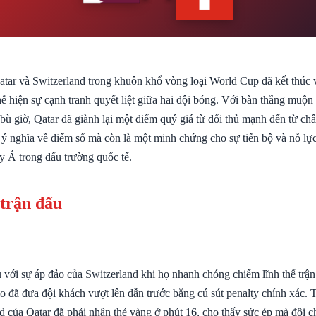
atar và Switzerland trong khuôn khổ vòng loại World Cup đã kết thúc v
hể hiện sự cạnh tranh quyết liệt giữa hai đội bóng. Với bàn thắng muộ
bù giờ, Qatar đã giành lại một điểm quý giá từ đối thủ mạnh đến từ ch
ý nghĩa về điểm số mà còn là một minh chứng cho sự tiến bộ và nỗ l
y Á trong đấu trường quốc tế.
 trận đấu
 với sự áp đảo của Switzerland khi họ nhanh chóng chiếm lĩnh thế trậ
o đã đưa đội khách vượt lên dẫn trước bằng cú sút penalty chính xác. 
ủa Qatar đã phải nhận thẻ vàng ở phút 16, cho thấy sức ép mà đội c