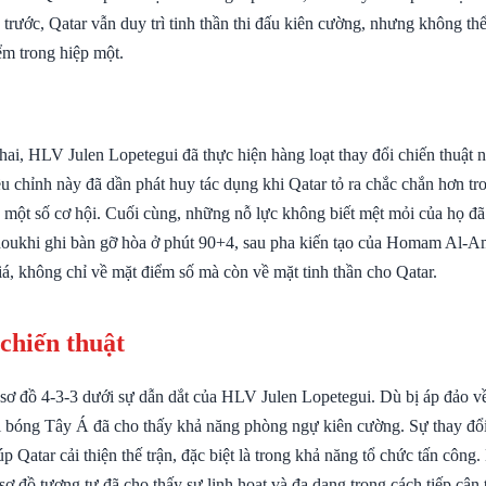
trước, Qatar vẫn duy trì tinh thần thi đấu kiên cường, nhưng không thể
ểm trong hiệp một.
ai, HLV Julen Lopetegui đã thực hiện hàng loạt thay đổi chiến thuật n
ều chỉnh này đã dần phát huy tác dụng khi Qatar tỏ ra chắc chắn hơn t
ra một số cơ hội. Cuối cùng, những nỗ lực không biết mệt mỏi của họ đ
ukhi ghi bàn gỡ hòa ở phút 90+4, sau pha kiến tạo của Homam Al-A
á, không chỉ về mặt điểm số mà còn về mặt tinh thần cho Qatar.
 chiến thuật
i sơ đồ 4-3-3 dưới sự dẫn dắt của HLV Julen Lopetegui. Dù bị áp đảo v
 bóng Tây Á đã cho thấy khả năng phòng ngự kiên cường. Sự thay đổi 
úp Qatar cải thiện thế trận, đặc biệt là trong khả năng tổ chức tấn công.
sơ đồ tương tự đã cho thấy sự linh hoạt và đa dạng trong cách tiếp cận