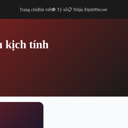
Trang chủ
Bài viết
⚽ Tỷ số
📋 Nhận Định
99score
 kịch tính