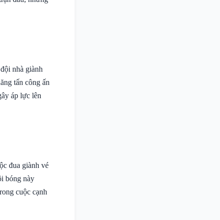
 đội nhà giành
năng tấn công ấn
gây áp lực lên
ộc đua giành vé
ội bóng này
 trong cuộc cạnh