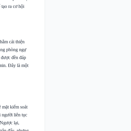
 tạo ra cơ hội
hằm cải thiện
rong phòng ngự
ã được đền đáp
min. Đây là một
ề mặt kiểm soát
người liên tục
 Ngược lại,
 trận đấu, nhưng