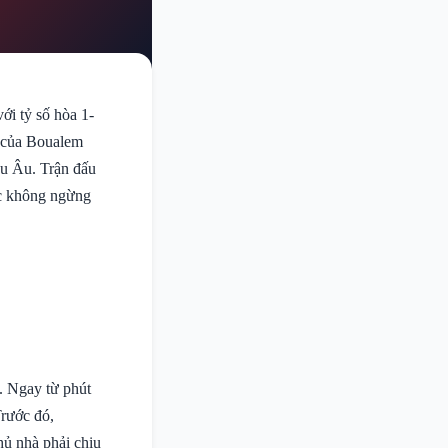
ới tỷ số hòa 1-
n của Boualem
âu Âu. Trận đấu
ực không ngừng
n. Ngay từ phút
Trước đó,
hủ nhà phải chịu