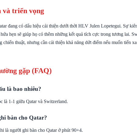
 và triển vọng
tar đang có dấu hiệu cải thiện dưới thời HLV Julen Lopetegui. Sự kiê
 hứa hẹn sẽ giúp họ có thêm những kết quả tích cực trong tương lai. Sw
ng chiến thuật, nhưng cần cải thiện khả năng dứt điểm nếu muốn tiến x
hường gặp (FAQ)
ấu là bao nhiêu?
c là 1-1 giữa Qatar và Switzerland.
ghi bàn cho Qatar?
 là người ghi bàn cho Qatar ở phút 90+4.