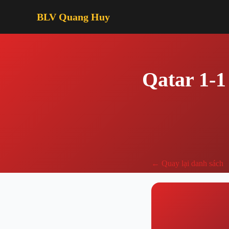
BLV Quang Huy
Qatar 1-1
← Quay lại danh sách