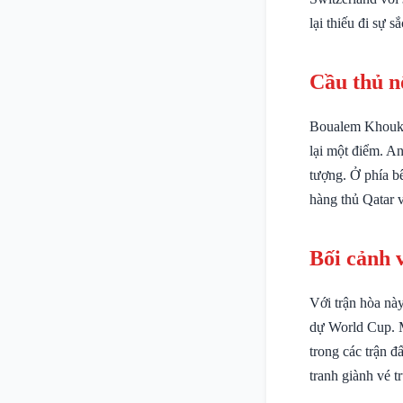
lại thiếu đi sự 
Cầu thủ n
Boualem Khoukhi 
lại một điểm. A
tượng. Ở phía bê
hàng thủ Qatar 
Bối cảnh 
Với trận hòa nà
dự World Cup. M
trong các trận đ
tranh giành vé t