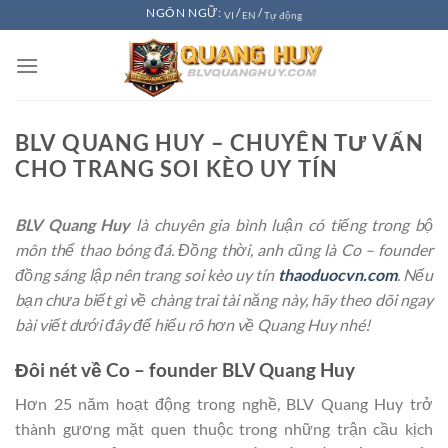
Chuyển
NGÔN NGỮ:
/
/
VI
EN
Tự động
đến
nội
dung
BLV QUANG HUY – CHUYÊN TƯ VẤN
CHO TRANG SOI KÈO UY TÍN
BLV Quang Huy
là chuyên gia bình luận có tiếng trong bộ
môn thể thao bóng đá. Đồng thời, anh cũng là Co – founder
đồng sáng lập nên trang soi kèo uy tín
thaoduocvn.com
. Nếu
bạn chưa biết gì về chàng trai tài năng này, hãy theo dõi ngay
bài viết dưới đây để hiểu rõ hơn về Quang Huy nhé!
Đôi nét về Co – founder BLV Quang Huy
Hơn 25 năm hoạt động trong nghề, BLV Quang Huy trở
thành gương mặt quen thuộc trong những trận cầu kịch