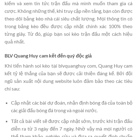
kiếm và xem tin tức trận đấu mà mình muốn tham gia cá
cược. Không những thế, khi truy cập nền tảng, bạn còn được
theo dõi bảng kèo nhà cái siêu chất lượng. Mọi thông tin có
trong bảng kèo đều được cập nhật chính xác 100% theo
từng giây. Từ đó, giúp bạn soi kèo trận đấu một cách hiệu
quả nhất.
BLV Quang Huy cam kết đến quý độc giả
Khi tiến hành soi kèo tại blvquanghuy com, Quang Huy cam
kết tỷ lệ thắng của bạn sẽ được cải thiện đáng kể. Bởi đội
ngũ sản xuất nội dung website luôn đảm bảo theo các tiêu
chí sau:
Cập nhật các bài dự đoán, nhận định bóng đá của toàn bộ
các giải đấu bóng đá trong và ngoài nước.
Tất cả bài viết sẽ được cập nhật sớm, trước khi trận đấu
diễn ra từ 3 ngày đến 7 ngày. Nhờ vậy mà mọi người có
thể tham khảo, nghiên cứu và đưa ra quyết định chuẩn