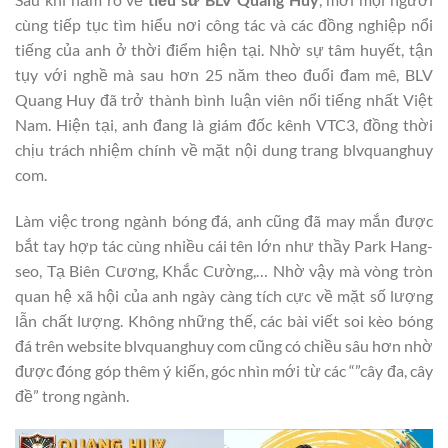
cùng tiếp tục tìm hiểu nơi công tác và các đồng nghiệp nổi
tiếng của anh ở thời điểm hiện tại. Nhờ sự tâm huyết, tận
tụy với nghề mà sau hơn 25 năm theo đuổi đam mê, BLV
Quang Huy đã trở thành bình luận viên nổi tiếng nhất Việt
Nam. Hiện tại, anh đang là giám đốc kênh VTC3, đồng thời
chịu trách nhiệm chính về mặt nội dung trang blvquanghuy
com.
Làm việc trong ngành bóng đá, anh cũng đã may mắn được
bắt tay hợp tác cùng nhiều cái tên lớn như thầy Park Hang-
seo, Tạ Biên Cương, Khắc Cường,… Nhờ vậy mà vòng tròn
quan hệ xã hội của anh ngày càng tích cực về mặt số lượng
lẫn chất lượng. Không những thế, các bài viết soi kèo bóng
đá trên website blvquanghuy com cũng có chiều sâu hơn nhờ
được đóng góp thêm ý kiến, góc nhìn mới từ các “”cây đa, cây
đề” trong ngành.