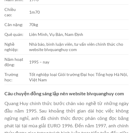
Chiều
1m70
cao:
Cân nặng:
70kg
Quê quán:
Liên Minh, Vụ Bản, Nam Định
Nghề
Nhà báo, bình luận viên, tư vấn viên chính thức cho
nghiệp:
website blvquanghuy com
Năm hoạt
1995 – nay
động:
Trường
Tốt nghiệp loại Giỏi trường Đại học Tổng hợp Hà Nội,
học:
Việt Nam
Câu chuyện đồng sáng lập nên website blvquanghuy com
Quang Huy chính thức bước chân vào nghề từ những ngày
đầu năm 1995. Sau khoảng thời gian dài học việc không
ngừng nghỉ, anh đã chính thức được phân công đọc băng
phát lại tại mùa giải EURO 1996. Đến năm 1997, anh chính
thức được giao trọng trách bình luận trực tiếp trận đấu giữa