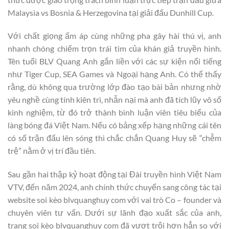
Malaysia vs Bosnia & Herzegovina tại giải đấu Dunhill Cup.
Với chất giọng ấm áp cùng những pha gây hài thú vị, anh
nhanh chóng chiếm trọn trái tim của khán giả truyền hình.
Tên tuổi BLV Quang Anh gắn liền với các sự kiện nổi tiếng
như Tiger Cup, SEA Games và Ngoại hạng Anh. Có thể thấy
rằng, dù không qua trường lớp đào tạo bài bản nhưng nhờ
yêu nghề cùng tính kiên trì, nhẫn nại mà anh đã tích lũy vô số
kinh nghiệm, từ đó trở thành bình luận viên tiêu biểu của
làng bóng đá Việt Nam. Nếu có bảng xếp hạng những cái tên
có số trận đấu lên sóng thì chắc chắn Quang Huy sẽ “chễm
trệ” nằm ở vị trí đầu tiên.
Sau gần hai thập kỷ hoạt động tại Đài truyền hình Việt Nam
VTV, đến năm 2024, anh chính thức chuyển sang công tác tại
website soi kèo blvquanghuy com với vai trò Co – founder và
chuyên viên tư vấn. Dưới sự lãnh đạo xuất sắc của anh,
trang soi kèo blvquanghuy com đã vượt trội hơn hẳn so với