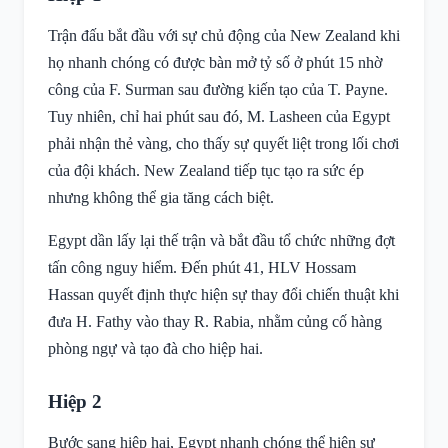
Trận đấu bắt đầu với sự chủ động của New Zealand khi
họ nhanh chóng có được bàn mở tỷ số ở phút 15 nhờ
công của F. Surman sau đường kiến tạo của T. Payne.
Tuy nhiên, chỉ hai phút sau đó, M. Lasheen của Egypt
phải nhận thẻ vàng, cho thấy sự quyết liệt trong lối chơi
của đội khách. New Zealand tiếp tục tạo ra sức ép
nhưng không thể gia tăng cách biệt.
Egypt dần lấy lại thế trận và bắt đầu tổ chức những đợt
tấn công nguy hiểm. Đến phút 41, HLV Hossam
Hassan quyết định thực hiện sự thay đổi chiến thuật khi
đưa H. Fathy vào thay R. Rabia, nhằm củng cố hàng
phòng ngự và tạo đà cho hiệp hai.
Hiệp 2
Bước sang hiệp hai, Egypt nhanh chóng thể hiện sự