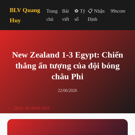
BLV Quang
Trang
Bài
⚽ Tỷ
📋 Nhận
99score
chủ
viết
số
Định
Huy
New Zealand 1-3 Egypt: Chiến
thắng ấn tượng của đội bóng
châu Phi
22/06/2026
← Quay lại danh sách