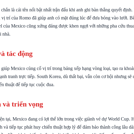
hắn là cái tên nổi bật nhất trận đấu khi anh ghi bàn thắng quyết định
n vị trí của Romo đã giúp anh có mặt đúng lúc để đưa bóng vào lưới. B
 của Mexico cũng xứng đáng được khen ngợi với những pha cứu thua 
i nhà.
và tác động
giúp Mexico củng cố vị trí trong bảng xếp hạng vòng loại, tạo ra khoả
cạnh tranh trực tiếp. South Korea, dù thất bại, vẫn còn cơ hội nhưng sẽ 
n thuật để tiếp tục cuộc đua.
 và triển vọng
ện tại, Mexico đang có lợi thế lớn trong việc giành vé dự World Cup.
nh và tiếp tục phát huy chiến thuật hợp lý để đảm bảo thành công lâu dà