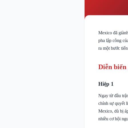
Mexico đã giành
pha lập công củ
ra một bước tiến
Diễn biến
Hiệp 1
Ngay từ đầu trận
chính sự quyết l
Mexico, dù bị áp
nhiều cơ hội ng