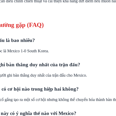
cần điều chỉnh chiến thuật và cải thiện khả năng dứt điểm nếu muốn nâ
hường gặp (FAQ)
ấu là bao nhiêu?
c là Mexico 1-0 South Korea.
ghi bàn thắng duy nhất của trận đấu?
ười ghi bàn thắng duy nhất của trận đấu cho Mexico.
 có cơ hội nào trong hiệp hai không?
cố gắng tạo ra một số cơ hội nhưng không thể chuyển hóa thành bàn t
 này có ý nghĩa thế nào với Mexico?