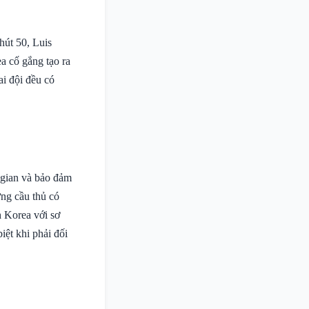
hút 50, Luis
a cố gắng tạo ra
ai đội đều có
g gian và bảo đảm
ng cầu thủ có
h Korea với sơ
ệt khi phải đối