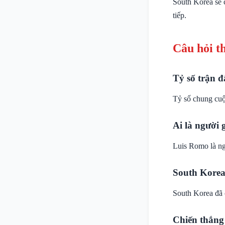
South Korea sẽ 
tiếp.
Câu hỏi t
Tỷ số trận đ
Tỷ số chung cuộ
Ai là người 
Luis Romo là ng
South Korea
South Korea đã 
Chiến thắng