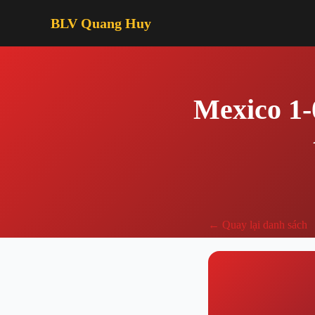
BLV Quang Huy
Mexico 1-
← Quay lại danh sách