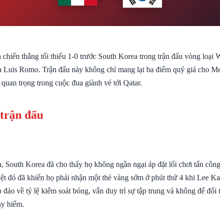
 chiến thắng tối thiểu 1-0 trước South Korea trong trận đấu vòng loại
a Luis Romo. Trận đấu này không chỉ mang lại ba điểm quý giá cho M
 quan trọng trong cuộc đua giành vé tới Qatar.
 trận đấu
, South Korea đã cho thấy họ không ngần ngại áp đặt lối chơi tấn công
iệt đó đã khiến họ phải nhận một thẻ vàng sớm ở phút thứ 4 khi Lee Ka
 đảo về tỷ lệ kiểm soát bóng, vẫn duy trì sự tập trung và không để đối 
uy hiểm.