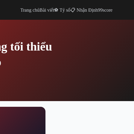
Trang chủ
Bài viết
⚽ Tỷ số
📋 Nhận Định
99score
 tối thiểu
p