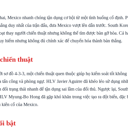
hai, Mexico nhanh chóng tận dụng cơ hội từ một tình huống cố định. P
ắng duy nhất của trận đấu, đưa Mexico vượt lên dẫn trước. South Kore
loạt thay người chiến thuật nhưng không thể tìm được bàn gỡ hòa. Cả h
uy hiểm nhưng không đủ chính xác để chuyển hóa thành bàn thắng.
 chiến thuật
i sơ đồ 4-3-3, một chiến thuật quen thuộc giúp họ kiểm soát tốt khôn
a tấn công và phòng ngự. HLV Javier Aguirre đã khéo léo sử dụng nhữ
đổi trạng thái nhanh để tận dụng sai lầm của đối thủ. Ngược lại, Sout
HLV Myung-Bo Hong đã gặp khó khăn trong việc tạo ra đột biến, đặc bi
ủ kiên cố của Mexico.
ổi bật