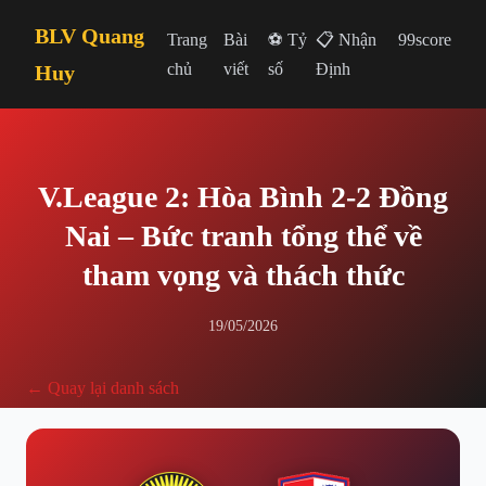
BLV Quang
Trang
Bài
⚽ Tỷ
📋 Nhận
99score
chủ
viết
số
Định
Huy
V.League 2: Hòa Bình 2-2 Đồng
Nai – Bức tranh tổng thể về
tham vọng và thách thức
19/05/2026
← Quay lại danh sách