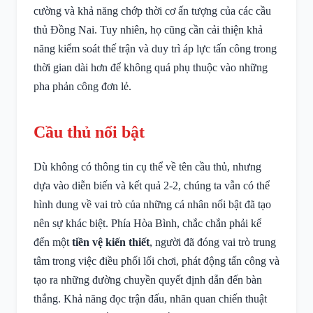
cường và khả năng chớp thời cơ ấn tượng của các cầu
thủ Đồng Nai. Tuy nhiên, họ cũng cần cải thiện khả
năng kiểm soát thế trận và duy trì áp lực tấn công trong
thời gian dài hơn để không quá phụ thuộc vào những
pha phản công đơn lẻ.
Cầu thủ nổi bật
Dù không có thông tin cụ thể về tên cầu thủ, nhưng
dựa vào diễn biến và kết quả 2-2, chúng ta vẫn có thể
hình dung về vai trò của những cá nhân nổi bật đã tạo
nên sự khác biệt. Phía Hòa Bình, chắc chắn phải kể
đến một
tiền vệ kiến thiết
, người đã đóng vai trò trung
tâm trong việc điều phối lối chơi, phát động tấn công và
tạo ra những đường chuyền quyết định dẫn đến bàn
thắng. Khả năng đọc trận đấu, nhãn quan chiến thuật