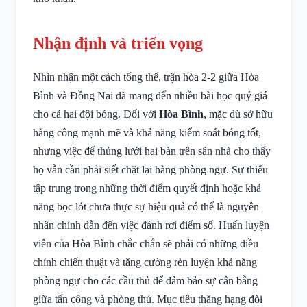
Nhận định và triển vọng
Nhìn nhận một cách tổng thể, trận hòa 2-2 giữa Hòa
Bình và Đồng Nai đã mang đến nhiều bài học quý giá
cho cả hai đội bóng. Đối với
Hòa Bình
, mặc dù sở hữu
hàng công mạnh mẽ và khả năng kiểm soát bóng tốt,
nhưng việc để thủng lưới hai bàn trên sân nhà cho thấy
họ vẫn cần phải siết chặt lại hàng phòng ngự. Sự thiếu
tập trung trong những thời điểm quyết định hoặc khả
năng bọc lót chưa thực sự hiệu quả có thể là nguyên
nhân chính dẫn đến việc đánh rơi điểm số. Huấn luyện
viên của Hòa Bình chắc chắn sẽ phải có những điều
chỉnh chiến thuật và tăng cường rèn luyện khả năng
phòng ngự cho các cầu thủ để đảm bảo sự cân bằng
giữa tấn công và phòng thủ. Mục tiêu thăng hạng đòi