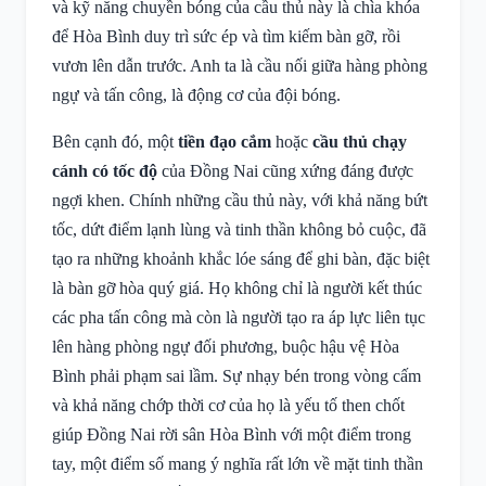
và kỹ năng chuyền bóng của cầu thủ này là chìa khóa
để Hòa Bình duy trì sức ép và tìm kiếm bàn gỡ, rồi
vươn lên dẫn trước. Anh ta là cầu nối giữa hàng phòng
ngự và tấn công, là động cơ của đội bóng.
Bên cạnh đó, một
tiền đạo cắm
hoặc
cầu thủ chạy
cánh có tốc độ
của Đồng Nai cũng xứng đáng được
ngợi khen. Chính những cầu thủ này, với khả năng bứt
tốc, dứt điểm lạnh lùng và tinh thần không bỏ cuộc, đã
tạo ra những khoảnh khắc lóe sáng để ghi bàn, đặc biệt
là bàn gỡ hòa quý giá. Họ không chỉ là người kết thúc
các pha tấn công mà còn là người tạo ra áp lực liên tục
lên hàng phòng ngự đối phương, buộc hậu vệ Hòa
Bình phải phạm sai lầm. Sự nhạy bén trong vòng cấm
và khả năng chớp thời cơ của họ là yếu tố then chốt
giúp Đồng Nai rời sân Hòa Bình với một điểm trong
tay, một điểm số mang ý nghĩa rất lớn về mặt tinh thần