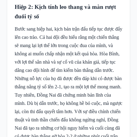
Hiệp 2: Kịch tính leo thang và màn rượt
đuổi tỷ số
Bước sang hiệp hai, kịch bản trận đấu tiếp tục được đẩy
lên cao trào. Cả hai đội đều hiểu rằng một chiến thắng
sẽ mang lại lợi thế lớn trong cuộc đua của mình, và
không ai muốn chấp nhận một kết quả hòa. Hòa Bình,
với lợi thế sân nhà và sự cổ vũ của khán giả, tiếp tục
dâng cao đội hình để tìm kiếm bàn thắng dẫn trước.
Những nỗ lực của họ đã được đền đáp khi có được bàn
thắng nâng tỷ số lên 2-1, tạo ra một lợi thế mong manh.
Tuy nhiên, Đồng Nai đã chứng minh bản lĩnh của
mình. Dù bị dẫn trước, họ không hề bỏ cuộc, mà ngược
lại, còn thi đấu quyết tâm hơn. Với sự điều chỉnh chiến
thuật và tinh thần chiến đấu không ngừng nghỉ, Đồng
Nai đã tạo ra những cơ hội nguy hiểm và cuối cùng đã
có được bàn thắng gỡ hòa 2-2 ở những phút cuối trận.