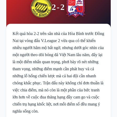
2-2
Kết quả hòa 2-2 trên sân nhà của Hòa Bình trước Đồng
Nai tại vòng đấu V.League 2 vừa qua có thể khiến
nhiều người hâm mộ bất ngờ, nhưng dưới góc nhìn của
một người theo dõi bóng đá Việt Nam lâu năm, đây lại
là một điểm nhấn quan trọng, phơi bày rõ nét những
tham vọng, những điểm mạnh cần phát huy và cả
những lỗ hổng chiến lược mà cả hai đội cần nhanh
chóng khắc phục. Trận đấu này không chỉ đơn thuần là
việc chia điểm, mà nó còn là một phần của bức tranh
lớn hơn về cuộc đua thăng hạng đầy cam go và cuộc
chiến trụ hạng khốc liệt, nơi mỗi điểm số đều mang ý
nghĩa sống còn.