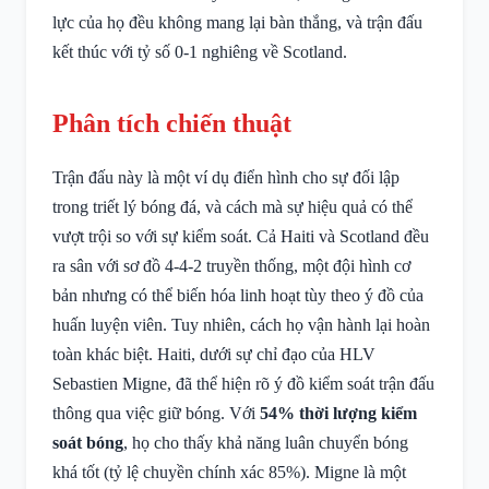
lực của họ đều không mang lại bàn thắng, và trận đấu
kết thúc với tỷ số 0-1 nghiêng về Scotland.
Phân tích chiến thuật
Trận đấu này là một ví dụ điển hình cho sự đối lập
trong triết lý bóng đá, và cách mà sự hiệu quả có thể
vượt trội so với sự kiểm soát. Cả Haiti và Scotland đều
ra sân với sơ đồ 4-4-2 truyền thống, một đội hình cơ
bản nhưng có thể biến hóa linh hoạt tùy theo ý đồ của
huấn luyện viên. Tuy nhiên, cách họ vận hành lại hoàn
toàn khác biệt. Haiti, dưới sự chỉ đạo của HLV
Sebastien Migne, đã thể hiện rõ ý đồ kiểm soát trận đấu
thông qua việc giữ bóng. Với
54% thời lượng kiểm
soát bóng
, họ cho thấy khả năng luân chuyển bóng
khá tốt (tỷ lệ chuyền chính xác 85%). Migne là một