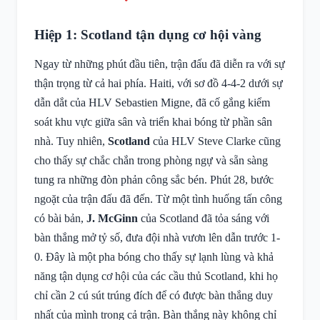
Hiệp 1: Scotland tận dụng cơ hội vàng
Ngay từ những phút đầu tiên, trận đấu đã diễn ra với sự
thận trọng từ cả hai phía. Haiti, với sơ đồ 4-4-2 dưới sự
dẫn dắt của HLV Sebastien Migne, đã cố gắng kiểm
soát khu vực giữa sân và triển khai bóng từ phần sân
nhà. Tuy nhiên,
Scotland
của HLV Steve Clarke cũng
cho thấy sự chắc chắn trong phòng ngự và sẵn sàng
tung ra những đòn phản công sắc bén. Phút 28, bước
ngoặt của trận đấu đã đến. Từ một tình huống tấn công
có bài bản,
J. McGinn
của Scotland đã tỏa sáng với
bàn thắng mở tỷ số, đưa đội nhà vươn lên dẫn trước 1-
0. Đây là một pha bóng cho thấy sự lạnh lùng và khả
năng tận dụng cơ hội của các cầu thủ Scotland, khi họ
chỉ cần 2 cú sút trúng đích để có được bàn thắng duy
nhất của mình trong cả trận. Bàn thắng này không chỉ