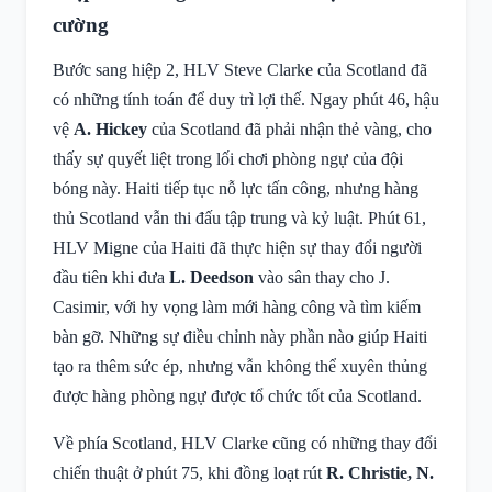
cường
Bước sang hiệp 2, HLV Steve Clarke của Scotland đã
có những tính toán để duy trì lợi thế. Ngay phút 46, hậu
vệ
A. Hickey
của Scotland đã phải nhận thẻ vàng, cho
thấy sự quyết liệt trong lối chơi phòng ngự của đội
bóng này. Haiti tiếp tục nỗ lực tấn công, nhưng hàng
thủ Scotland vẫn thi đấu tập trung và kỷ luật. Phút 61,
HLV Migne của Haiti đã thực hiện sự thay đổi người
đầu tiên khi đưa
L. Deedson
vào sân thay cho J.
Casimir, với hy vọng làm mới hàng công và tìm kiếm
bàn gỡ. Những sự điều chỉnh này phần nào giúp Haiti
tạo ra thêm sức ép, nhưng vẫn không thể xuyên thủng
được hàng phòng ngự được tổ chức tốt của Scotland.
Về phía Scotland, HLV Clarke cũng có những thay đổi
chiến thuật ở phút 75, khi đồng loạt rút
R. Christie, N.