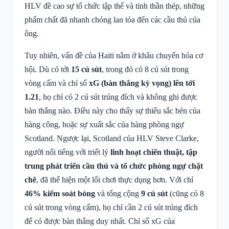
HLV đề cao sự tổ chức tập thể và tinh thần thép, những
phẩm chất đã nhanh chóng lan tỏa đến các cầu thủ của
ông.
Tuy nhiên, vấn đề của Haiti nằm ở khâu chuyển hóa cơ
hội. Dù có tới
15 cú sút
, trong đó có 8 cú sút trong
vòng cấm và chỉ số
xG (bàn thắng kỳ vọng) lên tới
1.21
, họ chỉ có 2 cú sút trúng đích và không ghi được
bàn thắng nào. Điều này cho thấy sự thiếu sắc bén của
hàng công, hoặc sự xuất sắc của hàng phòng ngự
Scotland. Ngược lại, Scotland của HLV Steve Clarke,
người nổi tiếng với triết lý
linh hoạt chiến thuật, tập
trung phát triển cầu thủ và tổ chức phòng ngự chặt
chẽ
, đã thể hiện một lối chơi thực dụng hơn. Với chỉ
46% kiểm soát bóng
và tổng cộng
9 cú sút
(cũng có 8
cú sút trong vòng cấm), họ chỉ cần 2 cú sút trúng đích
để có được bàn thắng duy nhất. Chỉ số xG của