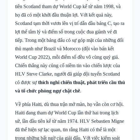
tiên Scotland tham dự World Cup kể từ năm 1998, và
họ đã có một khởi đầu thuận lợi. Với kết quả này,
Scotland tạm thời vươn lên vị trí dẫn đầu bảng C, tạo ra
lợi thế tâm lý và điểm số trong cuộc đua giành vé đi
tiếp. Trong một bảng đấu có sự góp mặt của những đối
thủ mạnh như Brazil và Morocco (đội vào bán kết
World Cup 2022), mỗi điểm số đều vô cùng quý giá.
Chiến thắng này củng cố niềm tin vào chiến lược của
HLV Steve Clarke, người đã giúp đội tuyển Scotland
có được sự
thích nghi chiến thuật, phát triển cầu thủ
và tổ chức phòng ngự chặt chẽ
.
Về phía Haiti, dù thua trận mở màn, họ vẫn còn cơ hội.
Haiti đang tham dự World Cup lần thứ hai trong lịch
sử, lần đầu tiên kể từ năm 1974. HLV Sebastien Migne
đã thể hiện sự lạc quan, tin rằng Haiti có thể là một
trong những bất ngờ của giải đấu. Với việc kiểm soát