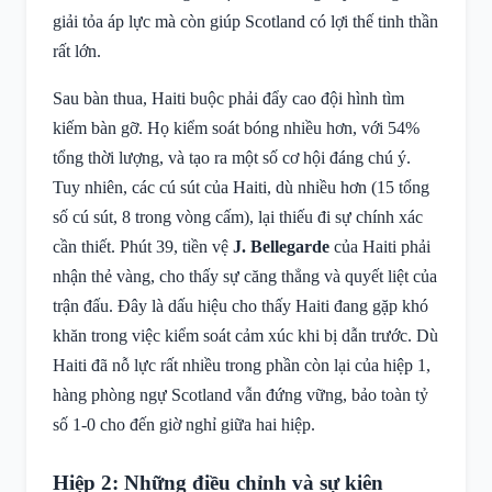
giải tỏa áp lực mà còn giúp Scotland có lợi thế tinh thần
rất lớn.
Sau bàn thua, Haiti buộc phải đẩy cao đội hình tìm
kiếm bàn gỡ. Họ kiểm soát bóng nhiều hơn, với 54%
tổng thời lượng, và tạo ra một số cơ hội đáng chú ý.
Tuy nhiên, các cú sút của Haiti, dù nhiều hơn (15 tổng
số cú sút, 8 trong vòng cấm), lại thiếu đi sự chính xác
cần thiết. Phút 39, tiền vệ
J. Bellegarde
của Haiti phải
nhận thẻ vàng, cho thấy sự căng thẳng và quyết liệt của
trận đấu. Đây là dấu hiệu cho thấy Haiti đang gặp khó
khăn trong việc kiểm soát cảm xúc khi bị dẫn trước. Dù
Haiti đã nỗ lực rất nhiều trong phần còn lại của hiệp 1,
hàng phòng ngự Scotland vẫn đứng vững, bảo toàn tỷ
số 1-0 cho đến giờ nghỉ giữa hai hiệp.
Hiệp 2: Những điều chỉnh và sự kiên