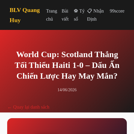
BLV Quang
Trang
Bài
⚽ Tỷ
📋 Nhận
99score
chủ
viết
số
Định
Huy
World Cup: Scotland Thắng
Tối Thiểu Haiti 1-0 – Dấu Ấn
Chiến Lược Hay May Mắn?
14/06/2026
← Quay lại danh sách