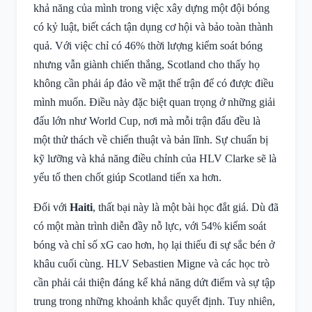
khả năng của mình trong việc xây dựng một đội bóng
có kỷ luật, biết cách tận dụng cơ hội và bảo toàn thành
quả. Với việc chỉ có 46% thời lượng kiểm soát bóng
nhưng vẫn giành chiến thắng, Scotland cho thấy họ
không cần phải áp đảo về mặt thế trận để có được điều
mình muốn. Điều này đặc biệt quan trọng ở những giải
đấu lớn như World Cup, nơi mà mỗi trận đấu đều là
một thử thách về chiến thuật và bản lĩnh. Sự chuẩn bị
kỹ lưỡng và khả năng điều chỉnh của HLV Clarke sẽ là
yếu tố then chốt giúp Scotland tiến xa hơn.
Đối với
Haiti
, thất bại này là một bài học đắt giá. Dù đã
có một màn trình diễn đầy nỗ lực, với 54% kiểm soát
bóng và chỉ số xG cao hơn, họ lại thiếu đi sự sắc bén ở
khâu cuối cùng. HLV Sebastien Migne và các học trò
cần phải cải thiện đáng kể khả năng dứt điểm và sự tập
trung trong những khoảnh khắc quyết định. Tuy nhiên,