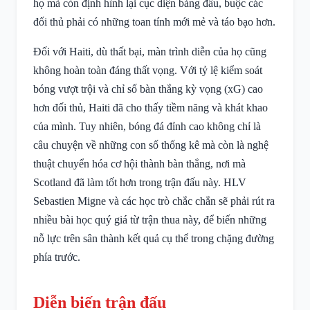
họ mà còn định hình lại cục diện bảng đấu, buộc các
đối thủ phải có những toan tính mới mẻ và táo bạo hơn.
Đối với Haiti, dù thất bại, màn trình diễn của họ cũng
không hoàn toàn đáng thất vọng. Với tỷ lệ kiểm soát
bóng vượt trội và chỉ số bàn thắng kỳ vọng (xG) cao
hơn đối thủ, Haiti đã cho thấy tiềm năng và khát khao
của mình. Tuy nhiên, bóng đá đỉnh cao không chỉ là
câu chuyện về những con số thống kê mà còn là nghệ
thuật chuyển hóa cơ hội thành bàn thắng, nơi mà
Scotland đã làm tốt hơn trong trận đấu này. HLV
Sebastien Migne và các học trò chắc chắn sẽ phải rút ra
nhiều bài học quý giá từ trận thua này, để biến những
nỗ lực trên sân thành kết quả cụ thể trong chặng đường
phía trước.
Diễn biến trận đấu