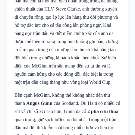
bàn mà còn là một mắt xích quan trọng trong hệ thống
chiến thuật của HLV Steve Clarke, anh thường xuyên
di chuyển rộng, tạo áp lực lên hàng thủ đối phương và
hỗ trợ đắc lực cho cả tấn công lẫn phòng ngự. Khả
năng đọc trận đấu và dứt điểm chính xác của anh đã
được thể hiện rõ ràng trong tình huống ghi bàn, chứng
tỏ tầm quan trọng của những cầu thủ có khả năng tạo
đột biến trong những khoảnh khắc then chốt. Sự hiện
diện của McGinn trên sân mang đến sự tự tin và là
nguồn cảm hứng cho các đồng đội, đặc biệt là trong
một trận đấu căng thẳng như vòng loại World Cup.
Bên cạnh McGinn, không thể không nhắc đến thủ
thành
Angus Gunn
của Scotland. Dù Haiti có nhiều cú
sút và chỉ số xG cao hơn, Gunn đã có
2 pha cứu thua
quan trọng, giữ sạch lưới cho đội nhà. Trong một trận
đấu mà đối thủ kiểm soát bóng nhiều hơn và liên tục