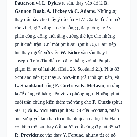
Patterson và L. Dykes
ra sân, thay vào đó là
B.
Gannon-Doak, A. Hickey và C. Adams
. Những sự
thay đổi này cho thấy ý đồ của HLV Clarke là làm mới
các vị trí, giữ vững sự cân bằng giữa phòng ngự và
phản công, đồng thời tăng cường thể lực cho những
phút cuối trận. Chỉ một phút sau (phút 76), Haiti tiếp
tục thay người với việc
W. Isidor
vào sân thay L.
Joseph. Trận đấu diễn ra căng thẳng với nhiều pha
phạm lỗi từ cả hai đội (Haiti 23, Scotland 21). Phút 83,
Scotland tiếp tục thay
J. McGinn
(cầu thủ ghi bàn) và
L. Shankland
bằng
F. Curtis và K. McLean
, rõ ràng
là để củng cố hàng tiền vệ và phòng ngự. Những phút
cuối trận chứng kiến thêm thẻ vàng cho
F. Curtis
(phút
90+1) và
K. McLean
(phút 90+5) của Scotland, phản
ánh sự quyết tâm bảo toàn thành quả của họ. Dù Haiti
có thêm một sự thay đổi người cuối cùng ở phút 85 với
R. Providence
vào thay Y. Fortune, nhưng tất cả nỗ