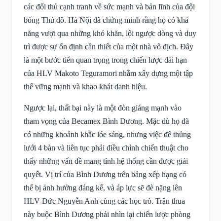
các đối thủ cạnh tranh về sức mạnh và bản lĩnh của đội
bóng Thủ đô. Hà Nội đã chứng minh rằng họ có khả
năng vượt qua những khó khăn, lội ngược dòng và duy
trì được sự ổn định cần thiết của một nhà vô địch. Đây
là một bước tiến quan trọng trong chiến lược dài hạn
của HLV Makoto Teguramori nhằm xây dựng một tập
thể vững mạnh và khao khát danh hiệu.
Ngược lại, thất bại này là một đòn giáng mạnh vào
tham vọng của Becamex Bình Dương. Mặc dù họ đã
có những khoảnh khắc lóe sáng, nhưng việc để thủng
lưới 4 bàn và liên tục phải điều chỉnh chiến thuật cho
thấy những vấn đề mang tính hệ thống cần được giải
quyết. Vị trí của Bình Dương trên bảng xếp hạng có
thể bị ảnh hưởng đáng kể, và áp lực sẽ đè nặng lên
HLV Đức Nguyễn Anh cùng các học trò. Trận thua
này buộc Bình Dương phải nhìn lại chiến lược phòng