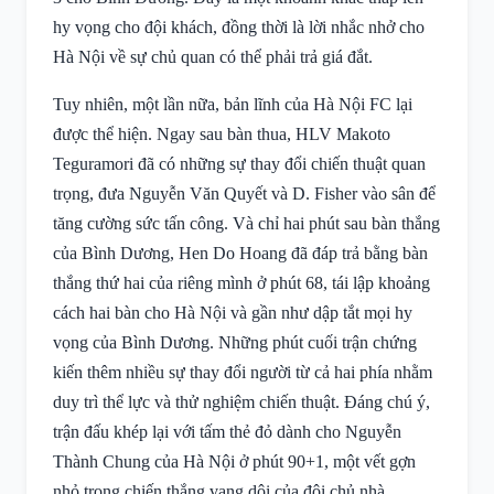
hy vọng cho đội khách, đồng thời là lời nhắc nhở cho
Hà Nội về sự chủ quan có thể phải trả giá đắt.
Tuy nhiên, một lần nữa, bản lĩnh của Hà Nội FC lại
được thể hiện. Ngay sau bàn thua, HLV Makoto
Teguramori đã có những sự thay đổi chiến thuật quan
trọng, đưa Nguyễn Văn Quyết và D. Fisher vào sân để
tăng cường sức tấn công. Và chỉ hai phút sau bàn thắng
của Bình Dương, Hen Do Hoang đã đáp trả bằng bàn
thắng thứ hai của riêng mình ở phút 68, tái lập khoảng
cách hai bàn cho Hà Nội và gần như dập tắt mọi hy
vọng của Bình Dương. Những phút cuối trận chứng
kiến thêm nhiều sự thay đổi người từ cả hai phía nhằm
duy trì thể lực và thử nghiệm chiến thuật. Đáng chú ý,
trận đấu khép lại với tấm thẻ đỏ dành cho Nguyễn
Thành Chung của Hà Nội ở phút 90+1, một vết gợn
nhỏ trong chiến thắng vang dội của đội chủ nhà.