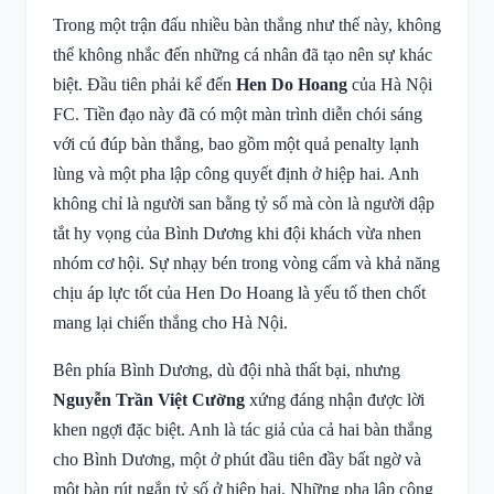
Trong một trận đấu nhiều bàn thắng như thế này, không
thể không nhắc đến những cá nhân đã tạo nên sự khác
biệt. Đầu tiên phải kể đến
Hen Do Hoang
của Hà Nội
FC. Tiền đạo này đã có một màn trình diễn chói sáng
với cú đúp bàn thắng, bao gồm một quả penalty lạnh
lùng và một pha lập công quyết định ở hiệp hai. Anh
không chỉ là người san bằng tỷ số mà còn là người dập
tắt hy vọng của Bình Dương khi đội khách vừa nhen
nhóm cơ hội. Sự nhạy bén trong vòng cấm và khả năng
chịu áp lực tốt của Hen Do Hoang là yếu tố then chốt
mang lại chiến thắng cho Hà Nội.
Bên phía Bình Dương, dù đội nhà thất bại, nhưng
Nguyễn Trần Việt Cường
xứng đáng nhận được lời
khen ngợi đặc biệt. Anh là tác giả của cả hai bàn thắng
cho Bình Dương, một ở phút đầu tiên đầy bất ngờ và
một bàn rút ngắn tỷ số ở hiệp hai. Những pha lập công