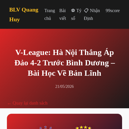
BLV Quang
Trang
Bài
⚽ Tỷ
📋 Nhận
99score
chủ
viết
số
Định
Huy
V-League: Hà Nội Thắng Áp
Đảo 4-2 Trước Bình Dương –
Bài Học Về Bản Lĩnh
21/05/2026
← Quay lại danh sách