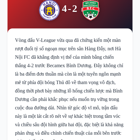
4-2
Vòng đấu V-League vừa qua đã chứng kiến một màn
rượt đuổi tỷ số ngoạn mục trên sân Hàng Đẫy, nơi Hà
Nội FC đã khẳng định vị thế của mình bằng chiến
thắng 4-2 trước Becamex Bình Dương. Đây không chỉ
là ba điểm đơn thuần mà còn là một tuyên ngôn mạnh
mẽ từ phía đội bóng Thủ đô về tham vọng vô địch,
đồng thời phơi bày những lỗ hổng chiến lược mà Bình
Dương cần phải khắc phục nếu muốn trụ vững trong
cuộc đua đường dài. Nhìn từ góc độ vĩ mô, trận đấu
này là một lát cắt rõ nét về sự khác biệt trong tầm vóc
và chiều sâu đội hình giữa hai đội, đặc biệt là khả năng
phản ứng và điều chỉnh chiến thuật của mỗi bên trước