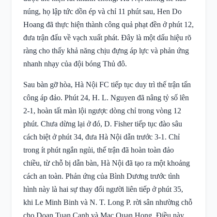
núng, họ lập tức dồn ép và chỉ 11 phút sau, Hen Do
Hoang đã thực hiện thành công quả phạt đền ở phút 12,
đưa trận đấu về vạch xuất phát. Đây là một dấu hiệu rõ
ràng cho thấy khả năng chịu đựng áp lực và phản ứng
nhanh nhạy của đội bóng Thủ đô.
Sau bàn gỡ hòa, Hà Nội FC tiếp tục duy trì thế trận tấn
công áp đảo. Phút 24, H. L. Nguyen đã nâng tỷ số lên
2-1, hoàn tất màn lội ngược dòng chỉ trong vòng 12
phút. Chưa dừng lại ở đó, D. Fisher tiếp tục đào sâu
cách biệt ở phút 34, đưa Hà Nội dẫn trước 3-1. Chỉ
trong ít phút ngắn ngủi, thế trận đã hoàn toàn đảo
chiều, từ chỗ bị dẫn bàn, Hà Nội đã tạo ra một khoảng
cách an toàn. Phản ứng của Bình Dương trước tình
hình này là hai sự thay đổi người liên tiếp ở phút 35,
khi Le Minh Binh và N. T. Long P. rời sân nhường chỗ
cho Doan Tuan Canh và Mac Quan Hong. Điều này