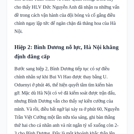
cho thấy HLV Đức Nguyễn Anh đã nhận ra những vấn
đề trong cách vận hành của đội bóng và cố gắng điều
chỉnh ngay lập tức để ngăn chặn đà thăng hoa của Hà
Nội.
Hiệp 2: Bình Dương nỗ lực, Hà Nội khẳng
định đẳng cấp
Bước sang hiệp 2, Bình Dương tiếp tục có sự điều
chỉnh nhân sự khi Bui Vi Hao được thay bằng U.
Oduenyi ở phút 46, thể hiện quyết tâm tìm kiếm bàn
gỡ. Mặc dù Hà Nội có vẻ đã kiểm soát được trận đấu,
nhưng Bình Dương vẫn cho thấy sự kiên cường của
mình. Và rồi, điều bất ngờ lại xảy ra ở phút 60, Nguyễn
Trần Việt Cường một lần nữa tỏa sáng, ghi bàn thắng
thứ hai cho cá nhân anh và rút ngắn tỷ số xuống còn 2-
3 cho Bình Dương. Đây là một khoảnh khắc thắp lên