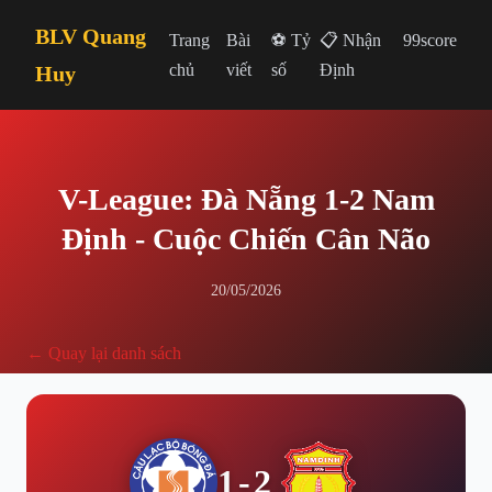
BLV Quang
Trang
Bài
⚽ Tỷ
📋 Nhận
99score
chủ
viết
số
Định
Huy
V-League: Đà Nẵng 1-2 Nam
Định - Cuộc Chiến Cân Não
20/05/2026
← Quay lại danh sách
1-2