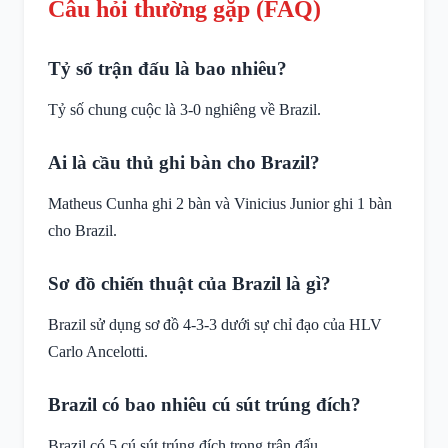
Câu hỏi thường gặp (FAQ)
Tỷ số trận đấu là bao nhiêu?
Tỷ số chung cuộc là 3-0 nghiêng về Brazil.
Ai là cầu thủ ghi bàn cho Brazil?
Matheus Cunha ghi 2 bàn và Vinicius Junior ghi 1 bàn
cho Brazil.
Sơ đồ chiến thuật của Brazil là gì?
Brazil sử dụng sơ đồ 4-3-3 dưới sự chỉ đạo của HLV
Carlo Ancelotti.
Brazil có bao nhiêu cú sút trúng đích?
Brazil có 5 cú sút trúng đích trong trận đấu.