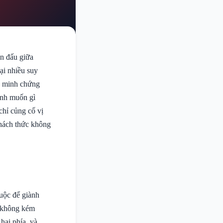
n đấu giữa
ại nhiều suy
là minh chứng
mình muốn gì
chỉ củng cố vị
thách thức không
uộc để giành
g không kém
hai phía, và