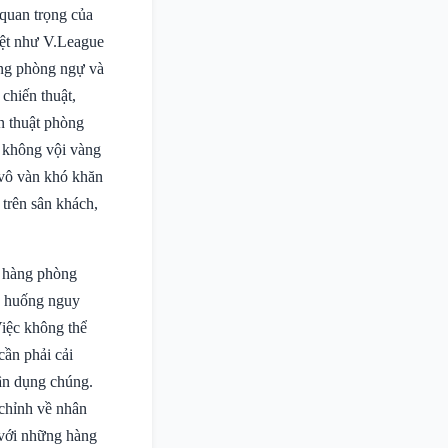
quan trọng của
hiệt như V.League
hàng phòng ngự và
chiến thuật,
n thuật phòng
, không vội vàng
 vô vàn khó khăn
 trên sân khách,
á hàng phòng
nh huống nguy
Việc không thể
cần phải cải
tận dụng chúng.
 chỉnh về nhân
u với những hàng