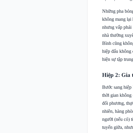
Những pha bóng 
không mang lại 
nhưng vấp phải 
nhà thường xuyê
Bình cũng không
hiệp đấu không c
hiện sự tập tru
Hiệp 2: Gia
Bước sang hiệp h
thời gian không
đối phương, thự
nhiên, hàng phò
người (nếu có) 
tuyến giữa, nhưn