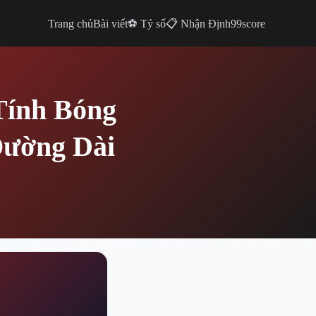
Trang chủ
Bài viết
⚽ Tỷ số
📋 Nhận Định
99score
Tính Bóng
Đường Dài