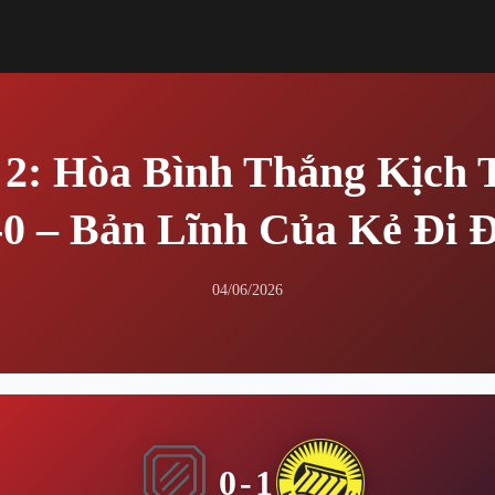
 2: Hòa Bình Thắng Kịch 
-0 – Bản Lĩnh Của Kẻ Đi 
04/06/2026
0-1