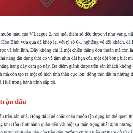
 muôn màu của V.League 2, nơi mỗi điểm số đều được ví như vàng, trậ
Hòa Bình vừa qua đã khép lại với tỷ số 0-1 nghiêng về đội khách, để l
ược và bản lĩnh. Đây không chỉ là một chiến thắng đơn thuần mà còn 
 khả năng tận dụng thời cơ và tầm nhìn dài hạn của một đội bóng biết 
thăng hạng đầy cam go này. Ba điểm giành được trên sân khách không 
 mà còn tạo ra một cú hích tinh thần cực lớn, đồng thời đặt ra những 
 Huế trong hành trình sắp tới.
 trận đấu
ấu trên sân nhà, Bóng đá Huế chắc chắn muốn tận dụng lợi thế quen th
ong khi Hòa Bình hành quân đến với một sự thận trọng nhất định nhưn
 Những phút đầu tiên của trận đấu thường chứng kiến sự thăm dò từ cả 