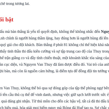
hẽ trong tương lai.
ổi bật
đấu mà bàn thắng là yếu tố quyết định, không thể không nhắc đến
Ngu
nh chính là người hùng thầm lặng, hay đúng hơn là người hùng đã lên 
quý giá cho đội khách. Bàn thắng ở phút 81 không chỉ thể hiện khả nă
hấy tinh thần thi đấu kiên cường và sự tập trung cao độ của Thuy trong
hế trận giằng co và đầy tính chiến thuật, một khoảnh khắc tỏa sáng của
oàn cục diện, và Nguyen Van Thuy đã làm được điều đó. Vai trò của an
ghi bàn, mà còn là nguồn cảm hứng, là điểm tựa để đồng đội tin tưởng 
 Van Thuy, không thể bỏ qua sự đóng góp của tập thể phòng ngự bên
tên cầu thủ cụ thể để vinh danh, nhưng việc giữ sạch lưới trước sức é
 quả đáng ghi nhận. Từ thủ môn cho đến các hậu vệ, tất cả đã thi đấu lă
ch hiệu quả, hóa giải mọi hiểm nguy mà Bóng đá Huế tạo ra. Sự chắc 