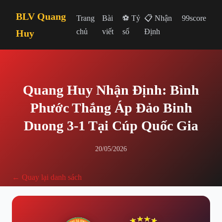
BLV Quang
Trang
Bài
⚽ Tỷ
📋 Nhận
99score
chủ
viết
số
Định
Huy
Quang Huy Nhận Định: Bình
Phước Thắng Áp Đảo Binh
Duong 3-1 Tại Cúp Quốc Gia
20/05/2026
← Quay lại danh sách