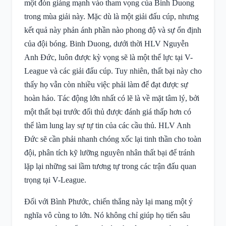
một đòn giáng mạnh vào tham vọng của Binh Duong
trong mùa giải này. Mặc dù là một giải đấu cúp, nhưng
kết quả này phản ánh phần nào phong độ và sự ổn định
của đội bóng. Binh Duong, dưới thời HLV Nguyễn
Anh Đức, luôn được kỳ vọng sẽ là một thế lực tại V-
League và các giải đấu cúp. Tuy nhiên, thất bại này cho
thấy họ vẫn còn nhiều việc phải làm để đạt được sự
hoàn hảo. Tác động lớn nhất có lẽ là về mặt tâm lý, bởi
một thất bại trước đối thủ được đánh giá thấp hơn có
thể làm lung lay sự tự tin của các cầu thủ. HLV Anh
Đức sẽ cần phải nhanh chóng xốc lại tinh thần cho toàn
đội, phân tích kỹ lưỡng nguyên nhân thất bại để tránh
lặp lại những sai lầm tương tự trong các trận đấu quan
trọng tại V-League.
Đối với Bình Phước, chiến thắng này lại mang một ý
nghĩa vô cùng to lớn. Nó không chỉ giúp họ tiến sâu