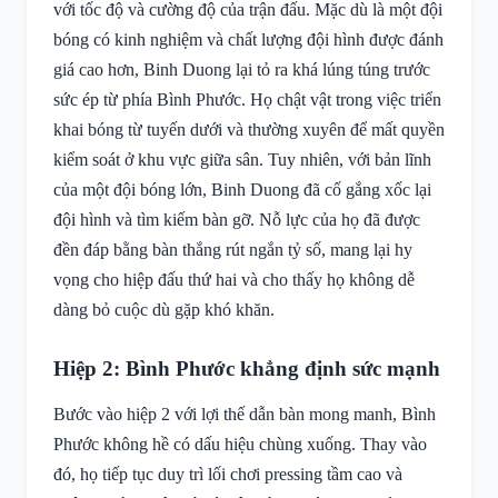
với tốc độ và cường độ của trận đấu. Mặc dù là một đội
bóng có kinh nghiệm và chất lượng đội hình được đánh
giá cao hơn, Binh Duong lại tỏ ra khá lúng túng trước
sức ép từ phía Bình Phước. Họ chật vật trong việc triển
khai bóng từ tuyến dưới và thường xuyên để mất quyền
kiểm soát ở khu vực giữa sân. Tuy nhiên, với bản lĩnh
của một đội bóng lớn, Binh Duong đã cố gắng xốc lại
đội hình và tìm kiếm bàn gỡ. Nỗ lực của họ đã được
đền đáp bằng bàn thắng rút ngắn tỷ số, mang lại hy
vọng cho hiệp đấu thứ hai và cho thấy họ không dễ
dàng bỏ cuộc dù gặp khó khăn.
Hiệp 2: Bình Phước khẳng định sức mạnh
Bước vào hiệp 2 với lợi thế dẫn bàn mong manh, Bình
Phước không hề có dấu hiệu chùng xuống. Thay vào
đó, họ tiếp tục duy trì lối chơi pressing tầm cao và