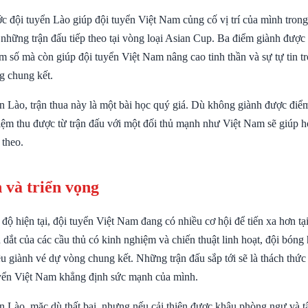
c đội tuyển Lào giúp đội tuyển Việt Nam củng cố vị trí của mình trong
 những trận đấu tiếp theo tại vòng loại Asian Cup. Ba điểm giành đượ
m số mà còn giúp đội tuyển Việt Nam nâng cao tinh thần và sự tự tin t
g chung kết.
ển Lào, trận thua này là một bài học quý giá. Dù không giành được điể
ệm thu được từ trận đấu với một đối thủ mạnh như Việt Nam sẽ giúp họ
 theo.
 và triển vọng
ộ hiện tại, đội tuyển Việt Nam đang có nhiều cơ hội để tiến xa hơn tạ
dắt của các cầu thủ có kinh nghiệm và chiến thuật linh hoạt, đội bóng 
êu giành vé dự vòng chung kết. Những trận đấu sắp tới sẽ là thách thứ
uyển Việt Nam khẳng định sức mạnh của mình.
ển Lào, mặc dù thất bại, nhưng nếu cải thiện được khâu phòng ngự và t