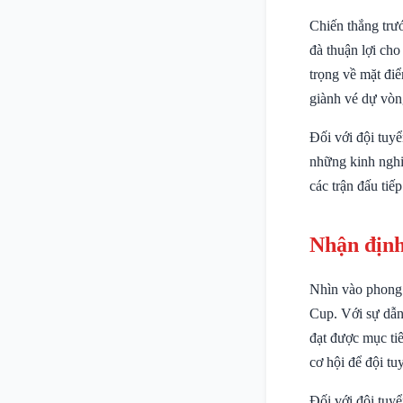
Chiến thắng trướ
đà thuận lợi cho
trọng về mặt điể
giành vé dự vòn
Đối với đội tuy
những kinh nghi
các trận đấu tiếp
Nhận định
Nhìn vào phong đ
Cup. Với sự dẫn 
đạt được mục ti
cơ hội để đội t
Đối với đội tuy