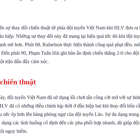
ến sự thay đổi chiến thuật từ phía đội tuyển Việt Nam khi HLV đưa ra 
ầu hiệp. Những sự thay đổi này đã mang lại hiệu quả tức thì khi đội t
ạnh mẽ hơn. Phút 68, Rafaelson thực hiện thành công quả phạt đền, mở
 Đến phút 90, Phạm Tuấn Hải ghi bàn ấn định chiến thắng 2-0 cho đội 
ột trận đấu đầy cảm xúc.
 chiến thuật
ày, đội tuyển Việt Nam đã sử dụng lối chơi tấn công cởi mở với sự linh
 HLV đã có những điều chỉnh kịp thời ở đầu hiệp hai khi thay đổi bốn cầ
u sức ép hơn lên hàng phòng ngự của đội tuyển Lào. Sự đa dạng trong l
ận dụng các tình huống cố định đến các pha phối hợp nhanh, đã giúp độ
hội nguy hiểm.