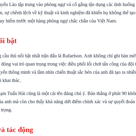
tuyển Lào tập trung vào phòng ngự và cố gắng tận dụng các tình huống
n, sự chênh lệch về kỹ thuật và kinh nghiệm đã khiến họ không thể tạ
uy hiểm trước một hàng phòng ngự chắc chắn của Việt Nam.
ổi bật
 cầu thủ nổi bật nhất trận đấu là Rafaelson. Anh không chỉ ghi bàn mở
đóng vai trò quan trọng trong việc điều phối lối chơi tấn công của đội
yển thông minh và tầm nhìn chiến thuật sắc bén của anh đã tạo ra nhiề
 khai thác.
ạm Tuấn Hải cũng là một cái tên đáng chú ý. Bàn thắng ở phút 90 khô
ủa anh mà còn cho thấy khả năng dứt điểm chính xác và sự quyết đoán
 trọng.
và tác động