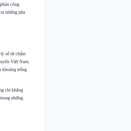
 phản công
o ra những pha
 tỷ số từ chấm
 tuyển Việt Nam.
u khoảng trống
ng chỉ khẳng
 trong những