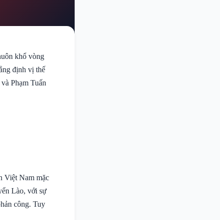
khuôn khổ vòng
ng định vị thế
n và Phạm Tuấn
yển Việt Nam mặc
yển Lào, với sự
 phản công. Tuy