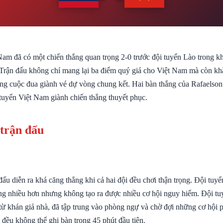
Nam đã có một chiến thắng quan trọng 2-0 trước đội tuyển Lào trong 
 Trận đấu không chỉ mang lại ba điểm quý giá cho Việt Nam mà còn khẳ
ong cuộc đua giành vé dự vòng chung kết. Hai bàn thắng của Rafaelso
 tuyển Việt Nam giành chiến thắng thuyết phục.
 trận đấu
đấu diễn ra khá căng thẳng khi cả hai đội đều chơi thận trọng. Đội tu
ng nhiều hơn nhưng không tạo ra được nhiều cơ hội nguy hiểm. Đội tu
h từ khán giả nhà, đã tập trung vào phòng ngự và chờ đợi những cơ hội
i đều không thể ghi bàn trong 45 phút đầu tiên.