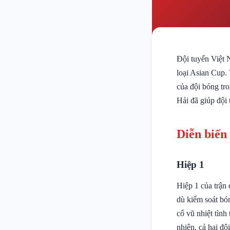
Đội tuyển Việt 
loại Asian Cup.
của đội bóng tr
Hải đã giúp đội
Diễn biến
Hiệp 1
Hiệp 1 của trận 
dù kiểm soát bó
cổ vũ nhiệt tìn
nhiên, cả hai độ