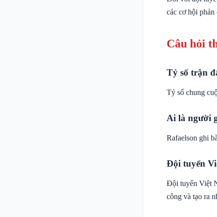
các cơ hội phản 
Câu hỏi t
Tỷ số trận đ
Tỷ số chung cuộ
Ai là người 
Rafaelson ghi b
Đội tuyển Vi
Đội tuyển Việt 
công và tạo ra n