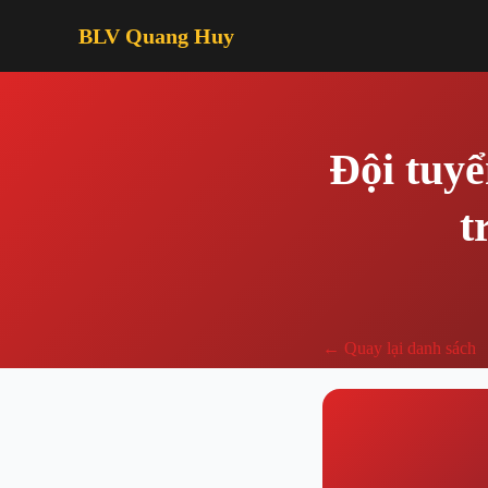
BLV Quang Huy
Đội tuyể
t
← Quay lại danh sách