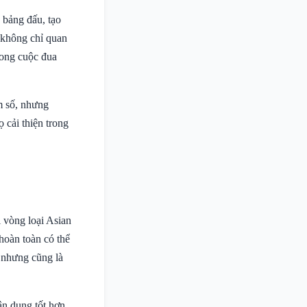
 bảng đấu, tạo
c không chỉ quan
rong cuộc đua
m số, nhưng
 cải thiện trong
i vòng loại Asian
hoàn toàn có thể
c nhưng cũng là
ận dụng tốt hơn