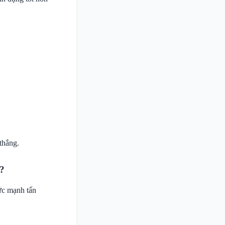
thắng.
u?
ức mạnh tấn