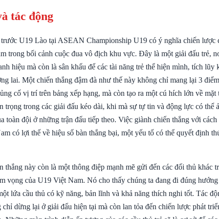
và tác động
 trước U19 Lào tại ASEAN Championship U19 có ý nghĩa chiến lược q
m trong bối cảnh cuộc đua vô địch khu vực. Đây là một giải đấu trẻ, n
anh hiệu mà còn là sân khấu để các tài năng trẻ thể hiện mình, tích lũy
ơng lai. Một chiến thắng đậm đà như thế này không chỉ mang lại 3 điểm
g cố vị trí trên bảng xếp hạng, mà còn tạo ra một cú hích lớn về mặt 
n trọng trong các giải đấu kéo dài, khi mà sự tự tin và động lực có thể
 toàn đội ở những trận đấu tiếp theo. Việc giành chiến thắng với cách 
m có lợi thế về hiệu số bàn thắng bại, một yếu tố có thể quyết định th
n thắng này còn là một thông điệp mạnh mẽ gửi đến các đối thủ khác tr
m vọng của U19 Việt Nam. Nó cho thấy chúng ta đang đi đúng hướng 
 một lứa cầu thủ có kỹ năng, bản lĩnh và khả năng thích nghi tốt. Tác đ
chỉ dừng lại ở giải đấu hiện tại mà còn lan tỏa đến chiến lược phát tri