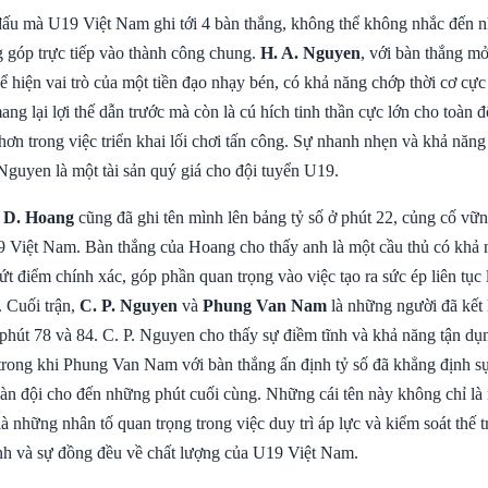
đấu mà U19 Việt Nam ghi tới 4 bàn thắng, không thể không nhắc đến 
g góp trực tiếp vào thành công chung.
H. A. Nguyen
, với bàn thắng mở
hể hiện vai trò của một tiền đạo nhạy bén, có khả năng chớp thời cơ cực
ng lại lợi thế dẫn trước mà còn là cú hích tinh thần cực lớn cho toàn 
hơn trong việc triển khai lối chơi tấn công. Sự nhanh nhẹn và khả năn
Nguyen là một tài sản quý giá cho đội tuyển U19.
 D. Hoang
cũng đã ghi tên mình lên bảng tỷ số ở phút 22, củng cố vữn
 Việt Nam. Bàn thắng của Hoang cho thấy anh là một cầu thủ có khả 
t điểm chính xác, góp phần quan trọng vào việc tạo ra sức ép liên tục
 Cuối trận,
C. P. Nguyen
và
Phung Van Nam
là những người đã kết l
phút 78 và 84. C. P. Nguyen cho thấy sự điềm tĩnh và khả năng tận dụn
 trong khi Phung Van Nam với bàn thắng ấn định tỷ số đã khẳng định 
oàn đội cho đến những phút cuối cùng. Những cái tên này không chỉ l
à những nhân tố quan trọng trong việc duy trì áp lực và kiểm soát thế t
ình và sự đồng đều về chất lượng của U19 Việt Nam.