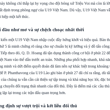
này không chỉ thắp lại hy vọng cho đội bóng xứ Triệu Voi mà còn là lờ
hất định trong phòng ngự của U19 Việt Nam. Dù vậy, U19 Việt Nam vẫ
i hiệp một kết thúc.
i đầu như mơ và sự chệch choạc nhất thời
kiến một U19 Việt Nam nhập cuộc đầy hứng khởi và hiệu quả. Bàn th
hứ 5 là minh chứng rõ ràng cho sự chuẩn bị kỹ lưỡng và ý đồ tấn công
 Tiếp theo đó, Q. D. Hoang đã tận dụng thành công cơ hội ở phút 22 để
iệt Nam vào thế dẫn trước an toàn. Những pha phối hợp nhanh, khả nă
g minh và dứt điểm quyết đoán đã làm nên sự khác biệt trong khoảng t
để P. Phanthavong của U19 Lào ghi bàn ở phút 27 đã chỉ ra rằng, dù tấ
ủa chúng ta vẫn cần cải thiện sự tập trung và khả năng bọc lót, đặc biệ
 chuyển đổi trạng thái nhanh của đối thủ. Đây là điểm mà các cầu thủ 
lặp lại trong các trận đấu quan trọng hơn.
g định sự vượt trội và kết liễu đối thủ