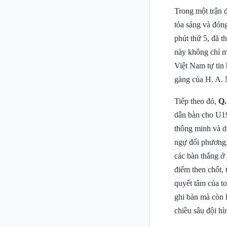
Trong một trận 
tỏa sáng và đón
phút thứ 5, đã t
này không chỉ ma
Việt Nam tự tin 
gàng của H. A. 
Tiếp theo đó,
Q.
dẫn bàn cho U19
thông minh và dứ
ngự đối phương.
các bàn thắng ở 
điểm then chốt,
quyết tâm của t
ghi bàn mà còn l
chiều sâu đội h