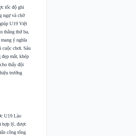
ợc tốc độ ghi
ng ngự và chờ
 giúp U19 Việt
n thắng thứ ba,
y mang ý nghĩa
ủ cuộc chơi. Sáu
g đẹp mắt, khép
cho thấy đội
 hiệu trưởng
ước U19 Lào
t hợp lý, được
 tấn công tổng