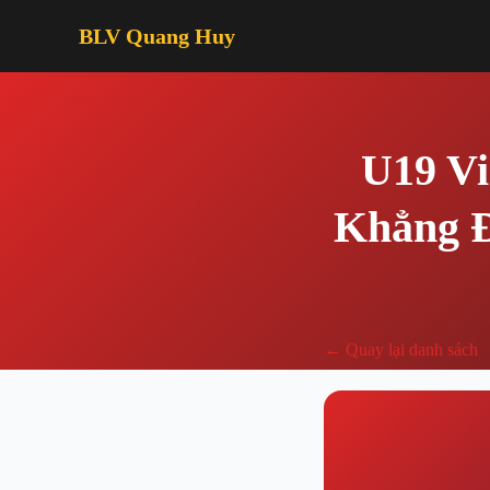
BLV Quang Huy
U19 Vi
Khẳng Đ
← Quay lại danh sách