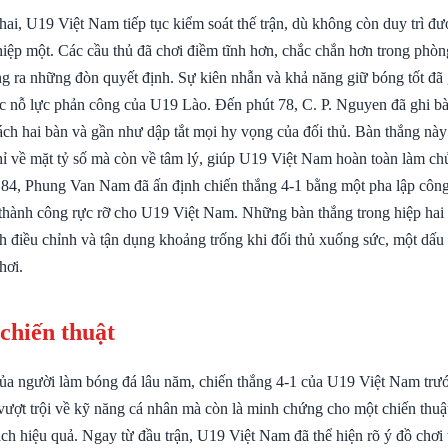
ai, U19 Việt Nam tiếp tục kiểm soát thế trận, dù không còn duy trì đư
iệp một. Các cầu thủ đã chơi điềm tĩnh hơn, chắc chắn hơn trong phò
ung ra những đòn quyết định. Sự kiên nhẫn và khả năng giữ bóng tốt đã
c nỗ lực phản công của U19 Lào. Đến phút 78, C. P. Nguyen đã ghi bà
cách hai bàn và gần như dập tắt mọi hy vọng của đối thủ. Bàn thắng nà
chỉ về mặt tỷ số mà còn về tâm lý, giúp U19 Việt Nam hoàn toàn làm ch
t 84, Phung Van Nam đã ấn định chiến thắng 4-1 bằng một pha lập côn
u thành công rực rỡ cho U19 Việt Nam. Những bàn thắng trong hiệp hai 
ch điều chỉnh và tận dụng khoảng trống khi đối thủ xuống sức, một dấu
hơi.
 chiến thuật
ủa người làm bóng đá lâu năm, chiến thắng 4-1 của U19 Việt Nam tr
 vượt trội về kỹ năng cá nhân mà còn là minh chứng cho một chiến thuậ
ách hiệu quả. Ngay từ đầu trận, U19 Việt Nam đã thể hiện rõ ý đồ chơi