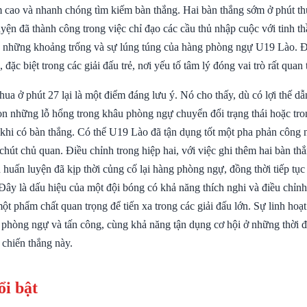
ầm cao và nhanh chóng tìm kiếm bàn thắng. Hai bàn thắng sớm ở phút th
yện đã thành công trong việc chỉ đạo các cầu thủ nhập cuộc với tinh th
 để những khoảng trống và sự lúng túng của hàng phòng ngự U19 Lào. Đ
đặc biệt trong các giải đấu trẻ, nơi yếu tố tâm lý đóng vai trò rất quan 
hua ở phút 27 lại là một điểm đáng lưu ý. Nó cho thấy, dù có lợi thế d
n những lỗ hổng trong khâu phòng ngự chuyển đổi trạng thái hoặc tron
u khi có bàn thắng. Có thể U19 Lào đã tận dụng tốt một pha phản công
hút chủ quan. Điều chỉnh trong hiệp hai, với việc ghi thêm hai bàn th
 huấn luyện đã kịp thời củng cố lại hàng phòng ngự, đồng thời tiếp tục
Đây là dấu hiệu của một đội bóng có khả năng thích nghi và điều chỉnh
một phẩm chất quan trọng để tiến xa trong các giải đấu lớn. Sự linh hoạt
 phòng ngự và tấn công, cùng khả năng tận dụng cơ hội ở những thời đ
 chiến thắng này.
ổi bật