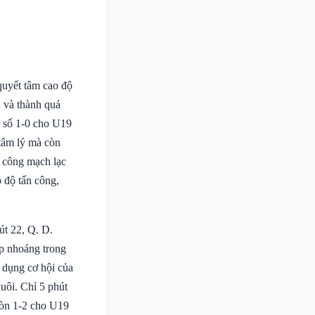
quyết tâm cao độ
, và thành quả
ỷ số 1-0 cho U19
tâm lý mà còn
ấn công mạch lạc
 độ tấn công,
hút 22, Q. D.
ớp nhoáng trong
n dụng cơ hội của
uôi. Chỉ 5 phút
còn 1-2 cho U19