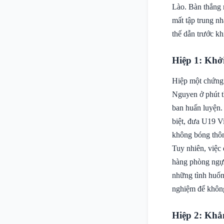
Lào. Bàn thắng 
mất tập trung n
thế dẫn trước kh
Hiệp 1: Khở
Hiệp một chứng 
Nguyen ở phút t
ban huấn luyện.
biệt, đưa U19 V
không bóng thôn
Tuy nhiên, việc 
hàng phòng ngự c
những tình huống
nghiệm để không 
Hiệp 2: Khẳn