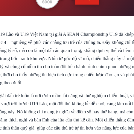
U19 Lào và U19 Việt Nam tại giải ASEAN Championship U19 đã khép l
c 4-1 nghiêng về phía các chàng trai trẻ của chúng ta. Đây không chỉ l
ảng tỷ số, mà còn là một dấu ấn quan trọng, khẳng định vị thế và tiềm
 trong bức tranh khu vực. Nhìn từ góc độ vĩ mô, chiến thắng này là m
m lý và củng cố niềm tin cho toàn đội trên hành trình chinh phục những 
g thời cho thấy những tín hiệu tích cực trong chiến lược đào tạo và phát 
g theo đuổi.
iải đấu trẻ luôn là nơi ươm mầm tài năng và thử nghiệm chiến thuật, v
 vượt trội trước U19 Lào, một đối thủ không hề dễ chơi, càng làm nổi 
thắng này. Nó không chỉ mang ý nghĩa về điểm số hay thứ hạng, mà còn 
năng thích nghi và bản lĩnh của lứa cầu thủ kế cận. Một chiến thắng đậ
ốc tinh thần quý giá, giúp các cầu thủ trẻ tự tin hơn vào năng lực của bả