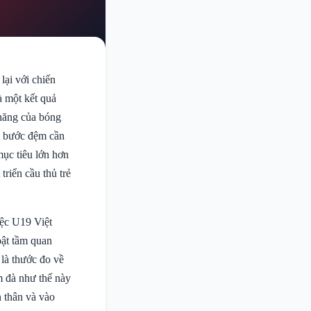
ại với chiến
à một kết quả
 năng của bóng
ột bước đệm cần
mục tiêu lớn hơn
triển cầu thủ trẻ
iệc U19 Việt
bật tầm quan
là thước đo về
m đà như thế này
n thân và vào