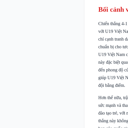
Bối cảnh 
Chiến thắng 4-1
với U19 Việt Na
chỉ cạnh tranh d
chuẩn bị cho tư
U19 Việt Nam củn
này đặc biệt qua
đến phong độ của
giúp U19 Việt Na
đội bằng điểm.
Hơn thế nữa, trậ
sức mạnh và tha
đào tạo trẻ, với
thắng này không 