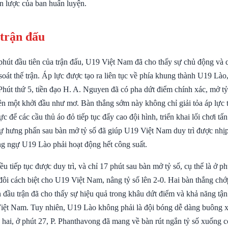
n lược của ban huấn luyện.
 trận đấu
hút đầu tiên của trận đấu, U19 Việt Nam đã cho thấy sự chủ động và 
soát thế trận. Áp lực được tạo ra liên tục về phía khung thành U19 Lào
 Phút thứ 5, tiền đạo H. A. Nguyen đã có pha dứt điểm chính xác, mở t
ên một khởi đầu như mơ. Bàn thắng sớm này không chỉ giải tỏa áp lực 
ực để các cầu thủ áo đỏ tiếp tục đẩy cao đội hình, triển khai lối chơi t
Sự hưng phấn sau bàn mở tỷ số đã giúp U19 Việt Nam duy trì được nhịp
g ngự U19 Lào phải hoạt động hết công suất.
ều tiếp tục được duy trì, và chỉ 17 phút sau bàn mở tỷ số, cụ thể là ở p
ôi cách biệt cho U19 Việt Nam, nâng tỷ số lên 2-0. Hai bàn thắng ch
 đầu trận đã cho thấy sự hiệu quả trong khâu dứt điểm và khả năng tậ
 Việt Nam. Tuy nhiên, U19 Lào không phải là đội bóng dễ dàng buông x
ứ hai, ở phút 27, P. Phanthavong đã mang về bàn rút ngắn tỷ số xuống 