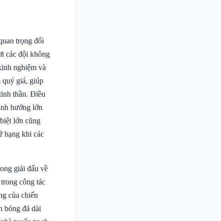
uan trọng đối
ơi các đội không
 kinh nghiệm và
 quý giá, giúp
tinh thần. Điều
 ảnh hưởng lớn
biệt lớn cũng
ứ hạng khi các
ong giải đấu về
trong công tác
ộng của chiến
ển bóng đá dài