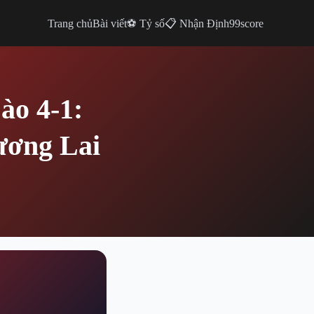
Trang chủ
Bài viết
⚽ Tỷ số
📋 Nhận Định
99score
ào 4-1:
ương Lai