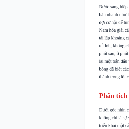
Bước sang hiệp h
bàn nhanh như h
đợi cơ hội để t
Nam hóa giải cá
tái lập khoảng 
rất lớn, không 
phút sau, ở phú
lại một trận đấ
bóng đã biết cá
thành trong lối c
Phân tích
Dưới góc nhìn c
không chỉ là sự
triển khai một c