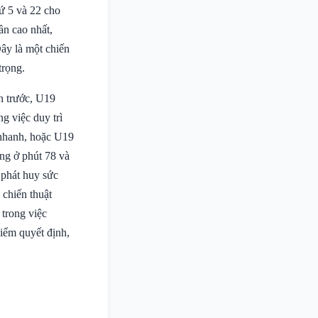
ứ 5 và 22 cho
ần cao nhất,
ây là một chiến
trọng.
ẫn trước, U19
g việc duy trì
 nhanh, hoặc U19
ắng ở phút 78 và
 phát huy sức
 chiến thuật
 trong việc
iểm quyết định,