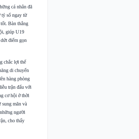
những cá nhân đã
 tỷ số ngay từ
 tốt. Bàn thắng
đội, giúp U19
g dứt điểm gọn
g chắc lợi thế
năng di chuyển
 lên hàng phòng
iễu trận đấu với
g cơ hội ở thời
sự sung mãn và
à những người
rận, cho thấy