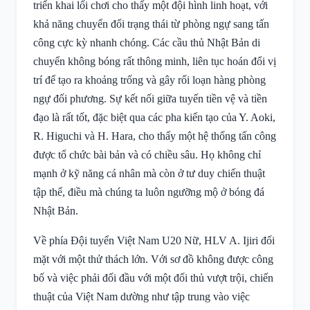
triển khai lối chơi cho thấy một đội hình linh hoạt, với
khả năng chuyển đổi trạng thái từ phòng ngự sang tấn
công cực kỳ nhanh chóng. Các cầu thủ Nhật Bản di
chuyển không bóng rất thông minh, liên tục hoán đổi vị
trí để tạo ra khoảng trống và gây rối loạn hàng phòng
ngự đối phương. Sự kết nối giữa tuyến tiền vệ và tiền
đạo là rất tốt, đặc biệt qua các pha kiến tạo của Y. Aoki,
R. Higuchi và H. Hara, cho thấy một hệ thống tấn công
được tổ chức bài bản và có chiều sâu. Họ không chỉ
mạnh ở kỹ năng cá nhân mà còn ở tư duy chiến thuật
tập thể, điều mà chúng ta luôn ngưỡng mộ ở bóng đá
Nhật Bản.
Về phía Đội tuyển Việt Nam U20 Nữ, HLV A. Ijiri đối
mặt với một thử thách lớn. Với sơ đồ không được công
bố và việc phải đối đầu với một đối thủ vượt trội, chiến
thuật của Việt Nam dường như tập trung vào việc