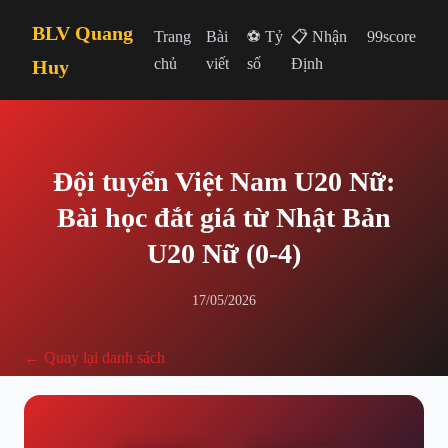
BLV Quang
Trang
Bài
⚽ Tỷ
📋 Nhận
99score
chủ
viết
số
Định
Huy
Đội tuyển Việt Nam U20 Nữ:
Bài học đắt giá từ Nhật Bản
U20 Nữ (0-4)
17/05/2026
← Quay lại danh sách