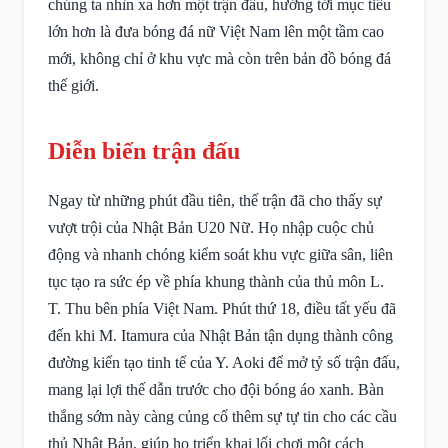
chúng ta nhìn xa hơn một trận đấu, hướng tới mục tiêu
lớn hơn là đưa bóng đá nữ Việt Nam lên một tầm cao
mới, không chỉ ở khu vực mà còn trên bản đồ bóng đá
thế giới.
Diễn biến trận đấu
Ngay từ những phút đầu tiên, thế trận đã cho thấy sự
vượt trội của Nhật Bản U20 Nữ. Họ nhập cuộc chủ
động và nhanh chóng kiểm soát khu vực giữa sân, liên
tục tạo ra sức ép về phía khung thành của thủ môn L.
T. Thu bên phía Việt Nam. Phút thứ 18, điều tất yếu đã
đến khi M. Itamura của Nhật Bản tận dụng thành công
đường kiến tạo tinh tế của Y. Aoki để mở tỷ số trận đấu,
mang lại lợi thế dẫn trước cho đội bóng áo xanh. Bàn
thắng sớm này càng củng cố thêm sự tự tin cho các cầu
thủ Nhật Bản, giúp họ triển khai lối chơi một cách