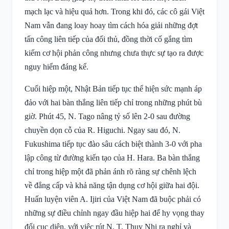
mạch lạc và hiệu quả hơn. Trong khi đó, các cô gái Việt
Nam vẫn đang loay hoay tìm cách hóa giải những đợt
tấn công liên tiếp của đối thủ, đồng thời cố gắng tìm
kiếm cơ hội phản công nhưng chưa thực sự tạo ra được
nguy hiểm đáng kể.
Cuối hiệp một, Nhật Bản tiếp tục thể hiện sức mạnh áp
đảo với hai bàn thắng liên tiếp chỉ trong những phút bù
giờ. Phút 45, N. Tago nâng tỷ số lên 2-0 sau đường
chuyền dọn cỗ của R. Higuchi. Ngay sau đó, N.
Fukushima tiếp tục đào sâu cách biệt thành 3-0 với pha
lập công từ đường kiến tạo của H. Hara. Ba bàn thắng
chỉ trong hiệp một đã phản ánh rõ ràng sự chênh lệch
về đẳng cấp và khả năng tận dụng cơ hội giữa hai đội.
Huấn luyện viên A. Ijiri của Việt Nam đã buộc phải có
những sự điều chỉnh ngay đầu hiệp hai để hy vọng thay
đổi cục diện, với việc rút N. T. Thuy Nhi ra nghỉ và