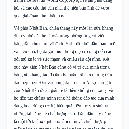
tranh một suất dự World Cup. Áp lực sẽ tăng lên đáng
kể, và các cầu thủ cần phải thể hiện bản lĩnh để vượt
qua giai đoạn khó khăn này.
Về phía Nhật Bản, chiến thắng này một lần nữa khẳng
định vị thế của họ là một trong những ứng cử viên
hàng đầu cho chức vô địch. Với một khởi đầu mạnh mẽ
và hiệu quả, họ đã gửi một thông điệp rõ ràng đến các
đối thủ khác về sức mạnh và chiều sâu đội hình. Kết
quả này giúp Nhật Bản củng cố vị trí của mình trong
bảng xếp hạng, tạo đà tâm lý thuận lợi cho những trận
đấu tiếp theo. Đối với bóng đá nữ châu Á, sự thống trị
của Nhật Bản ở các giải trẻ là điều không còn xa lạ, và
họ tiếp tục chứng minh rằng hệ thống đào tạo của mình
đang hoạt động cực kỳ hiệu quả, liên tục sản sinh ra
những tài năng trẻ chất lượng cao. Trận đấu này cũng
là một lời khẳng định cho tầm nhìn và chiến lược phát