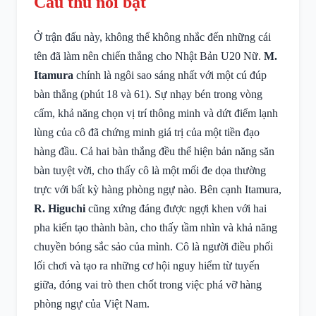
Cầu thủ nổi bật
Ở trận đấu này, không thể không nhắc đến những cái
tên đã làm nên chiến thắng cho Nhật Bản U20 Nữ.
M.
Itamura
chính là ngôi sao sáng nhất với một cú đúp
bàn thắng (phút 18 và 61). Sự nhạy bén trong vòng
cấm, khả năng chọn vị trí thông minh và dứt điểm lạnh
lùng của cô đã chứng minh giá trị của một tiền đạo
hàng đầu. Cả hai bàn thắng đều thể hiện bản năng săn
bàn tuyệt vời, cho thấy cô là một mối đe dọa thường
trực với bất kỳ hàng phòng ngự nào. Bên cạnh Itamura,
R. Higuchi
cũng xứng đáng được ngợi khen với hai
pha kiến tạo thành bàn, cho thấy tầm nhìn và khả năng
chuyền bóng sắc sảo của mình. Cô là người điều phối
lối chơi và tạo ra những cơ hội nguy hiểm từ tuyến
giữa, đóng vai trò then chốt trong việc phá vỡ hàng
phòng ngự của Việt Nam.