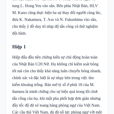
tung L. Hong Yeu vào sân. Bên phía Nhật Bản, HLV
M. Kano cũng thực hiện ba sự thay đổi người cùng lúc,
đưa K. Nakamura, T. Aso và N. Fukushima vào sân,
cho thấy ý đồ duy trì nhịp độ tấn công và thử nghiệm
đội hình.
Hiệp 1
Hiệp đấu đầu tiên chứng kiến sự chủ động hoàn toàn
của Nhật Bản U20 Nữ. Họ không chỉ kiểm soát bóng
tốt mà còn cho thấy khả năng luân chuyển bóng nhanh,
chính xác và đặc biệt là sự nhạy bén trong việc tìm
kiếm khoảng trống. Bàn mở tỷ số ở phút 18 của M.
Itamura là minh chứng cho sự hiệu quả trong lối chơi
tấn công của họ, khi một pha phối hợp đơn giản nhưng
đầy tốc độ đã xé toang hàng phòng ngự của Việt Nam.
Các cầu thủ Việt Nam, dù đã nỗ lực phòng ngự với một