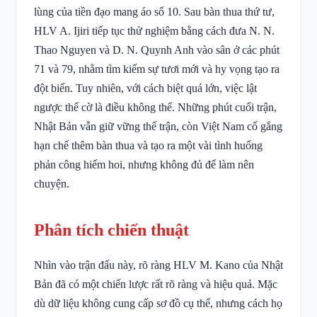
lùng của tiền đạo mang áo số 10. Sau bàn thua thứ tư,
HLV A. Ijiri tiếp tục thử nghiệm bằng cách đưa N. N.
Thao Nguyen và D. N. Quynh Anh vào sân ở các phút
71 và 79, nhằm tìm kiếm sự tươi mới và hy vọng tạo ra
đột biến. Tuy nhiên, với cách biệt quá lớn, việc lật
ngược thế cờ là điều không thể. Những phút cuối trận,
Nhật Bản vẫn giữ vững thế trận, còn Việt Nam cố gắng
hạn chế thêm bàn thua và tạo ra một vài tình huống
phản công hiếm hoi, nhưng không đủ để làm nên
chuyện.
Phân tích chiến thuật
Nhìn vào trận đấu này, rõ ràng HLV M. Kano của Nhật
Bản đã có một chiến lược rất rõ ràng và hiệu quả. Mặc
dù dữ liệu không cung cấp sơ đồ cụ thể, nhưng cách họ