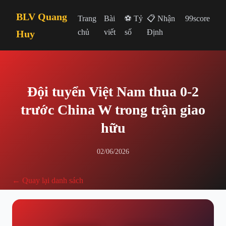
BLV Quang
Trang
Bài
⚽ Tỷ
📋 Nhận
99score
chủ
viết
số
Định
Huy
Đội tuyển Việt Nam thua 0-2
trước China W trong trận giao
hữu
02/06/2026
← Quay lại danh sách