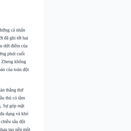
những cá nhân
ời đã ghi tới hai
âu dứt điểm của
ững phút cuối
L. Zheng không
oán của toàn đội
bàn thắng thứ
ầu thủ có tầm
g. Sự góp mặt
 đa dạng và khó
 chiều sâu đội
nhau tạo nên một