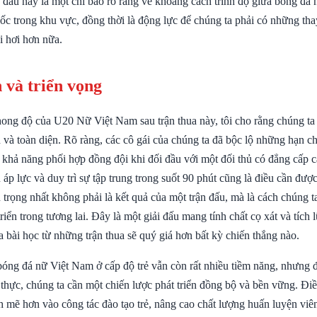
 đấu này là một chỉ báo rõ ràng về khoảng cách trình độ giữa bóng đá 
ốc trong khu vực, đồng thời là động lực để chúng ta phải có những tha
i hơi hơn nữa.
 và triển vọng
ong độ của U20 Nữ Việt Nam sau trận thua này, tôi cho rằng chúng ta 
và toàn diện. Rõ ràng, các cô gái của chúng ta đã bộc lộ những hạn ch
à khả năng phối hợp đồng đội khi đối đầu với một đối thủ có đẳng cấp 
áp lực và duy trì sự tập trung trong suốt 90 phút cũng là điều cần được
 trọng nhất không phải là kết quả của một trận đấu, mà là cách chúng ta
triển trong tương lai. Đây là một giải đấu mang tính chất cọ xát và tích
 ra bài học từ những trận thua sẽ quý giá hơn bất kỳ chiến thắng nào.
bóng đá nữ Việt Nam ở cấp độ trẻ vẫn còn rất nhiều tiềm năng, nhưng đ
 thực, chúng ta cần một chiến lược phát triển đồng bộ và bền vững. Đ
 mẽ hơn vào công tác đào tạo trẻ, nâng cao chất lượng huấn luyện viên,