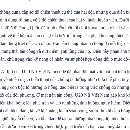
hông cung cấp sơ đồ chiến thuật cụ thể của hai đội, nhưng qua diễn bi
hình dung rõ ràng về ý đồ chiến thuật của hai vị huấn luyện viên. Dưới
20 Nữ Trung Quốc đã trình diễn một lối chơi khoa học, kỷ luật và cự
h về thể lực mà còn có sự tổ chức tốt trong các pha tấn công, biết cá
tận dụng triệt để các cơ hội. Hai bàn thắng nhanh chóng ở cuối hiệp 1
trạng thái tấn công và dứt điểm lạnh lùng của họ. Điều này phản ánh 
bản, chú trọng vào kỹ năng cá nhân và sự phối hợp đồng đội ở mức độ 
A. Ijiri của U20 Nữ Việt Nam có lẽ đã phải đối mặt với một bài toán 
 về nhiều mặt, chiến thuật của chúng ta dường như chưa thể phát huy h
ngự còn bộc lộ những lỗ hổng, đặc biệt là trong việc chống đỡ những
c độ của đối phương. Ở mặt trận tấn công, U20 Nữ Việt Nam gặp khó kh
triển khai bóng lên phía trên và tạo ra những tình huống nguy hiểm. Đi
i cải thiện đáng kể về khả năng kiểm soát bóng, sự tự tin khi cầm bóng 
 giữa tuyến tiền vệ và tiền đạo để tạo ra những pha bóng đột biến hơn
 cần được xem xét trong chiến lược phát triển dài hạn của bóng đá nữ t