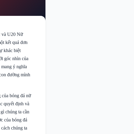
c và U20 Nữ
một kết quả đơn
ự khác biệt
Với góc nhìn của
y mang ý nghĩa
i con đường mình
g của bóng đá nữ
c quyết định và
gì chúng ta cần
ợc của bóng đá
 cách chúng ta