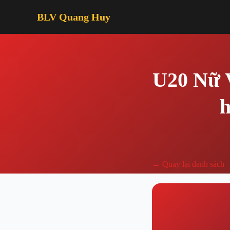
BLV Quang Huy
U20 Nữ V
h
← Quay lại danh sách