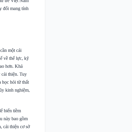
nữ trẻ Việt Nam
y đổi mang tính
cần một cái
ế về thể lực, kỹ
cao hơn. Khả
 cải thiện. Tuy
 học hỏi từ thất
 lũy kinh nghiệm,
ể biến tiềm
iều này bao gồm
 cải thiện cơ sở