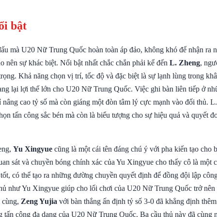
ổi bật
 đấu mà U20 Nữ Trung Quốc hoàn toàn áp đảo, không khó để nhận ra 
ạo nên sự khác biệt. Nổi bật nhất chắc chắn phải kể đến
L. Zheng
, ngư
rọng. Khả năng chọn vị trí, tốc độ và đặc biệt là sự lạnh lùng trong kh
ng lại lợi thế lớn cho U20 Nữ Trung Quốc. Việc ghi bàn liên tiếp ở nh
ỉ nâng cao tỷ số mà còn giáng một đòn tâm lý cực mạnh vào đối thủ. 
họn tấn công sắc bén mà còn là biểu tượng cho sự hiệu quả và quyết đ
eng,
Yu Xingyue
cũng là một cái tên đáng chú ý với pha kiến tạo cho 
uan sát và chuyền bóng chính xác của Yu Xingyue cho thấy cô là một c
 tốt, có thể tạo ra những đường chuyền quyết định để đồng đội lập côn
hủ như Yu Xingyue giúp cho lối chơi của U20 Nữ Trung Quốc trở nên
i cùng,
Zeng Yujia
với bàn thắng ấn định tỷ số 3-0 đã khẳng định thêm
g tấn công đa dạng của U20 Nữ Trung Quốc. Ba cầu thủ này đã cùng 