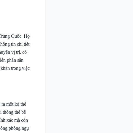
 Trung Quốc. Họ
ông tin chi tiết
uyển vị trí, có
 lên phần sân
 khăn trong việc
ra một lợi thế
i thông thế bế
hính xác mà còn
 thống phòng ngự