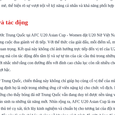
ẽ, thể hiện rõ sự vượt trội về kỹ năng cá nhân và khả năng phối hợp s
và tác động
trước Trung Quốc tại AFC U20 Asian Cup - Women đặt U20 Nữ Việt N
ng cuộc đua giành vé đi tiếp. Với thể thức của giải đấu, mỗi điểm số, 
quan trọng. Kết quả này không chỉ ảnh hưởng trực tiếp đến vị trí của
ng mà còn tác động đến tâm lý và sự tự tin của các cầu thủ trong nhữn
lời nhắc nhở rằng con đường đến với đỉnh cao châu lục còn rất nhiều ch
ợt bậc.
Trung Quốc, chiến thắng này không chỉ giúp họ củng cố vị thế của m
g định họ là một trong những ứng cử viên nặng ký cho chức vô địch. 
ứng cho thấy bóng đá nữ Trung Quốc vẫn đang duy trì được nền tảng 
 sản sinh ra những tài năng mới. Nhìn rộng ra, AFC U20 Asian Cup là m
 thủ trẻ cọ xát, tích lũy kinh nghiệm và chuẩn bị cho tương lai của đội 