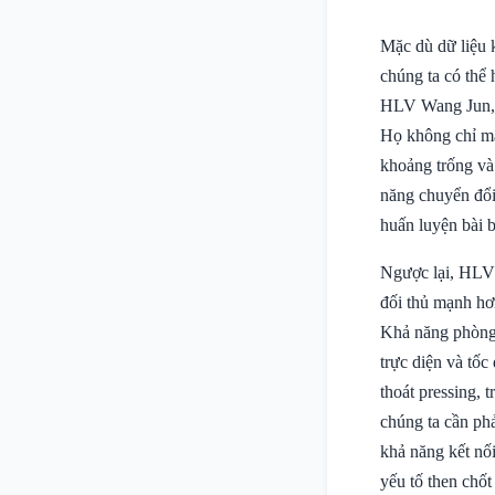
Mặc dù dữ liệu k
chúng ta có thể 
HLV Wang Jun, U
Họ không chỉ mạn
khoảng trống và 
năng chuyển đổi 
huấn luyện bài 
Ngược lại, HLV 
đối thủ mạnh hơn
Khả năng phòng 
trực diện và tố
thoát pressing, 
chúng ta cần phả
khả năng kết nối
yếu tố then chốt