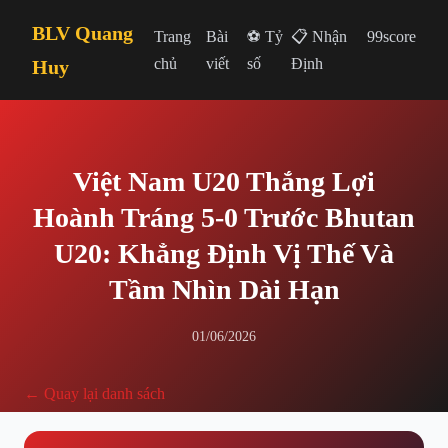
BLV Quang
Trang
Bài
⚽ Tỷ
📋 Nhận
99score
chủ
viết
số
Định
Huy
Việt Nam U20 Thắng Lợi
Hoành Tráng 5-0 Trước Bhutan
U20: Khẳng Định Vị Thế Và
Tầm Nhìn Dài Hạn
01/06/2026
← Quay lại danh sách