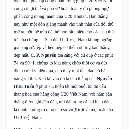
biệt, một pha lập công quan trọng giúp U20 Việt Nam
củng cố lợi thế và phá vỡ hoàn toàn ý đồ phòng ngự
phản công mong manh của U20 Bhutan. Bàn thắng
này như một đòn giáng mạnh vào tinh thần của đối thủ,
mở ra một thế trận dễ thở hơn rất nhiều cho các cầu thủ
trẻ của chúng ta. Sau đó, U20 Việt Nam không ngừng
gia tăng sức ép và liên tiếp có thêm những bàn thắng
đẹp mắt.
C. P. Nguyễn
tỏa sáng với cú đúp ở các phút
74 và 90+1, chứng tỏ khả năng chớp thời cơ và dứt
điểm cực kỳ hiệu quả, cho thấy một tiền đạo có bản
năng sát thủ. Xen kẽ vào đó là bàn thắng của
Nguyễn
Hữu Tuấn
ở phút 78, hoàn tất một buổi tối thi đấu
thăng hoa của hàng công U20 Việt Nam, với năm bàn
thắng được ghi đều đặn, trải dài trong cả hai hiệp đấu,
là minh chứng rõ ràng cho sự vượt trội về mọi mặt của
U20 Việt Nam.