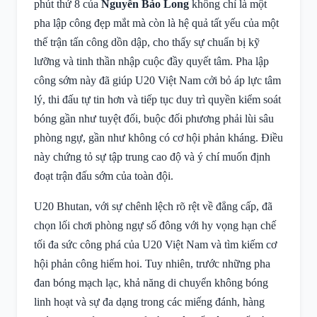
phút thứ 8 của
Nguyễn Bảo Long
không chỉ là một
pha lập công đẹp mắt mà còn là hệ quả tất yếu của một
thế trận tấn công dồn dập, cho thấy sự chuẩn bị kỹ
lưỡng và tinh thần nhập cuộc đầy quyết tâm. Pha lập
công sớm này đã giúp U20 Việt Nam cởi bỏ áp lực tâm
lý, thi đấu tự tin hơn và tiếp tục duy trì quyền kiểm soát
bóng gần như tuyệt đối, buộc đối phương phải lùi sâu
phòng ngự, gần như không có cơ hội phản kháng. Điều
này chứng tỏ sự tập trung cao độ và ý chí muốn định
đoạt trận đấu sớm của toàn đội.
U20 Bhutan, với sự chênh lệch rõ rệt về đẳng cấp, đã
chọn lối chơi phòng ngự số đông với hy vọng hạn chế
tối đa sức công phá của U20 Việt Nam và tìm kiếm cơ
hội phản công hiếm hoi. Tuy nhiên, trước những pha
đan bóng mạch lạc, khả năng di chuyển không bóng
linh hoạt và sự đa dạng trong các miếng đánh, hàng