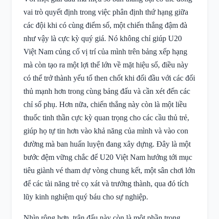
vai trò quyết định trong việc phân định thứ hạng giữa
các đội khi có cùng điểm số, một chiến thắng đậm đà
như vậy là cực kỳ quý giá. Nó không chỉ giúp U20
Việt Nam củng cố vị trí của mình trên bảng xếp hạng
mà còn tạo ra một lợi thế lớn về mặt hiệu số, điều này
có thể trở thành yếu tố then chốt khi đối đầu với các đối
thủ mạnh hơn trong cùng bảng đấu và cần xét đến các
chỉ số phụ. Hơn nữa, chiến thắng này còn là một liều
thuốc tinh thần cực kỳ quan trọng cho các cầu thủ trẻ,
giúp họ tự tin hơn vào khả năng của mình và vào con
đường mà ban huấn luyện đang xây dựng. Đây là một
bước đệm vững chắc để U20 Việt Nam hướng tới mục
tiêu giành vé tham dự vòng chung kết, một sân chơi lớn
để các tài năng trẻ cọ xát và trưởng thành, qua đó tích
lũy kinh nghiệm quý báu cho sự nghiệp.
Nhìn rộng hơn, trận đấu này còn là một phần trong