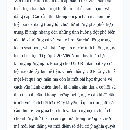
Với một thế trận hoàn toàn áp đảo, U20 Việt Nam đã
biến hiệp hai thành một buổi trình diễn sức mạnh và
đẳng cấp. Các cầu thủ không chỉ ghi bàn mà còn thể
hiện sự đa dạng trong lối chơi, từ những pha phối hợp
trung lộ nhịp nhàng đến những tình huống đột phá biên
tốc độ và những cú sút xa uy lực. Sự chủ động trong
kiểm soát bóng và khả năng tạo ra các tình huống nguy
hiểm liên tục đã giúp U20 Việt Nam duy trì áp lực
không ngừng nghỉ, không cho U20 Bhutan bất kỳ cơ
hội nào để lấy lại thế trận. Chiến thắng 5-0 không chỉ là
một kết quả mỹ mãn mà còn là một bài học thực tế về
cách vận hành chiến thuật, khả năng tận dụng cơ hội và
tinh thần thi đấu không ngừng nghỉ, ngay cả khi đã dẫn
trước với cách biệt lớn. Đây là yếu tố quan trọng để các
cầu thủ trẻ rèn giũa bản lĩnh và kinh nghiệm, chuẩn bị
cho những thử thách cam go hơn trong tương lai, nơi
mà mỗi bàn thắng và mỗi điểm số đều có ý nghĩa quyết