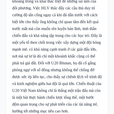
khoảng trống và khai thác triệt để những sai lầm của
đối phương. Việc HLV thúc đẩy các cầu thủ duy trì
cường độ tấn công ngay cả khi đã dẫn trước với cách
biệt lớn cho thấy ông không chỉ quan tâm đến kết quả
trước mắt mà còn muốn rèn luyện bản lĩnh, tinh thần
chiến đấu và khả năng tập trung cho các học trò. Đây là
một yếu tố then chốt trong việc xây dựng một đội bóng
mạnh mẽ, có khả năng cạnh tranh ở các giải đấu lớn,
nơi mà sự lơ là dù chỉ một khoảnh khắc cũng có thể
phải trả giá đắt. Đối với U20 Bhutan, họ đã cố gắng
phòng ngự với số đông nhưng không thể chống đỡ
được sức ép liên tục, cho thấy sự chênh lệch về trình độ
và kinh nghiệm giữa hai đội là quá lớn. Chiến thuật của
U20 Việt Nam không chỉ là thắng một trận đấu mà còn
là một bài thực hành chiến lược tổng thể, một bước
đệm quan trọng cho sự phát triển của các tài năng trẻ,
hướng tới những mục tiêu cao hơn.