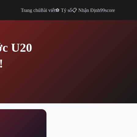
Trang chủ
Bài viết
⚽ Tỷ số
📋 Nhận Định
99score
ớc U20
!