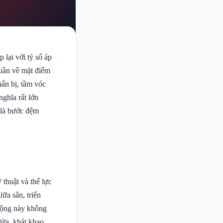
lại với tỷ số áp
huần về mặt điểm
ẩn bị, tầm vóc
ghĩa rất lớn
 là bước đệm
 thuật và thể lực
ữa sân, triển
 động này không
 lửa, khát khao