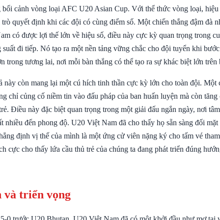
g bối cảnh vòng loại AFC U20 Asian Cup. Với thể thức vòng loại, hiệu 
 trò quyết định khi các đội có cùng điểm số. Một chiến thắng đậm đà n
am có được lợi thế lớn về hiệu số, điều này cực kỳ quan trọng trong c
 suất đi tiếp. Nó tạo ra một nền tảng vững chắc cho đội tuyển khi bướ
 trong tương lai, nơi mỗi bàn thắng có thể tạo ra sự khác biệt lớn trên
ả này còn mang lại một cú hích tinh thần cực kỳ lớn cho toàn đội. Một 
ng chỉ củng cố niềm tin vào đấu pháp của ban huấn luyện mà còn tăng 
trẻ. Điều này đặc biệt quan trọng trong một giải đấu ngắn ngày, nơi tâm
ất nhiều đến phong độ. U20 Việt Nam đã cho thấy họ sẵn sàng đối mặt
khẳng định vị thế của mình là một ứng cử viên nặng ký cho tấm vé t
tích cực cho thấy lứa cầu thủ trẻ của chúng ta đang phát triển đúng hướ
 và triển vọng
 5-0 trước U20 Bhutan, U20 Việt Nam đã có một khởi đầu như mơ tại