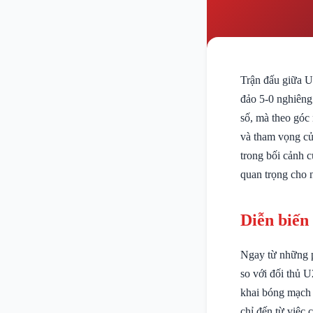
Trận đấu giữa U
đảo 5-0 nghiêng
số, mà theo góc
và tham vọng củ
trong bối cảnh 
quan trọng cho n
Diễn biến
Ngay từ những ph
so với đối thủ 
khai bóng mạch 
chỉ đến từ việc 