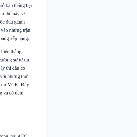
số bàn thắng bại
hư thế này sẽ
uộc đua giành
c vào những trận
 bảng xếp hạng.
chiến thắng
cường sự tự tin
 lý thi đấu có
 với những thử
ham dự VCK. Đây
ng và có tiềm
 vòng loại AFC