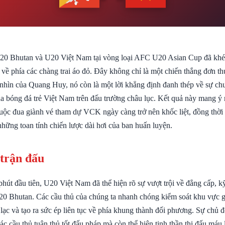
20 Bhutan và U20 Việt Nam tại vòng loại AFC U20 Asian Cup đã khép 
 về phía các chàng trai áo đỏ. Đây không chỉ là một chiến thắng đơn t
 nhìn của Quang Huy, nó còn là một lời khẳng định đanh thép về sự chu
a bóng đá trẻ Việt Nam trên đấu trường châu lục. Kết quả này mang ý n
cuộc đua giành vé tham dự VCK ngày càng trở nên khốc liệt, đồng thời
hững toan tính chiến lược dài hơi của ban huấn luyện.
 trận đấu
út đầu tiên, U20 Việt Nam đã thể hiện rõ sự vượt trội về đẳng cấp, kỹ
U20 Bhutan. Các cầu thủ của chúng ta nhanh chóng kiểm soát khu vực gi
lạc và tạo ra sức ép liên tục về phía khung thành đối phương. Sự chủ
các cầu thủ tuân thủ tốt đấu pháp mà còn thể hiện tinh thần thi đấu máu