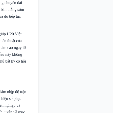
ờng chuyền dài
g bàn thắng sớm
ua đó tiếp tục
 giúp U20 Việt
hiến thuật của
 tầm cao ngay từ
Điều này không
hủ bất kỳ cơ hội
iảm nhịp độ trận
n hiệu số phụ,
yên nghiệp và
uấn luyện về mục