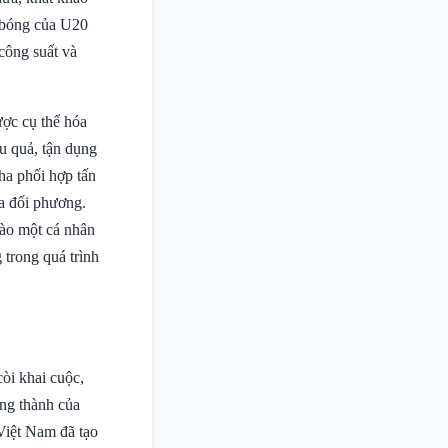
n bóng của U20
công suất và
ược cụ thể hóa
u quả, tận dụng
pha phối hợp tấn
ủa đối phương.
vào một cá nhân
 trong quá trình
òi khai cuộc,
ung thành của
Việt Nam đã tạo