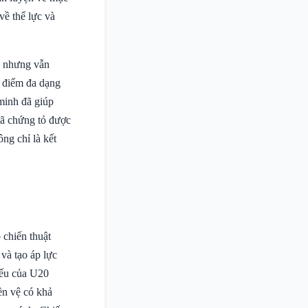
về thể lực và
, nhưng vẫn
 điểm đa dạng
minh đã giúp
đã chứng tỏ được
ng chỉ là kết
 chiến thuật
 và tạo áp lực
yếu của U20
ền vệ có khả