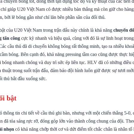
 chuyền bóng tốt, đồng thời tận dụng tốc độ và kỹ thuật của các tiền 
 chỉ giúp U20 Việt Nam có được nhiều bàn thắng mà còn giữ cho hàn
n, bởi lẽ bóng gần như chỉ lăn bên phần sân của đối thủ.
ật của U20 Việt Nam trong trận đấu này chính là khả năng
chuyển đổi
g tấn công
cực kỳ nhanh và hiệu quả, cùng với đó là sự linh hoạt trong
ác cầu thủ đã di chuyển không bóng rất thông minh, tạo ra nhiều khoả
cầm bóng. Bên cạnh đó, khả năng pressing tầm cao cũng được thực hiện
ồi bóng nhanh chóng và duy trì sức ép liên tục. HLV đã có những điều 
 thuật trong suốt trận đấu, đảm bảo đội hình luôn giữ được sự tươi mới
đối thủ bắt đầu xuống sức.
ổi bật
thông tin chi tiết về cầu thủ ghi bàn, nhưng với một chiến thắng 5-0,
n đã tỏa sáng rực rỡ, đóng góp lớn vào thành công chung của đội. Th
ũi nhọn
có khả năng chớp thời cơ và dứt điểm tốt chắc chắn là nhân tố 