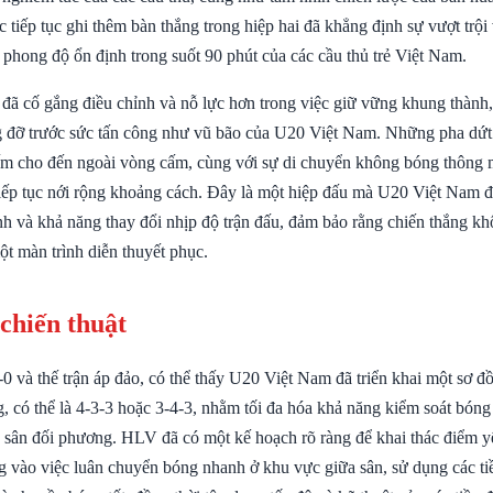
ệc tiếp tục ghi thêm bàn thắng trong hiệp hai đã khẳng định sự vượt trội 
 phong độ ổn định trong suốt 90 phút của các cầu thủ trẻ Việt Nam.
đã cố gắng điều chỉnh và nỗ lực hơn trong việc giữ vững khung thành
 đỡ trước sức tấn công như vũ bão của U20 Việt Nam. Những pha dứt
ấm cho đến ngoài vòng cấm, cùng với sự di chuyển không bóng thông 
ếp tục nới rộng khoảng cách. Đây là một hiệp đấu mà U20 Việt Nam 
nh và khả năng thay đổi nhịp độ trận đấu, đảm bảo rằng chiến thắng khô
ột màn trình diễn thuyết phục.
 chiến thuật
-0 và thế trận áp đảo, có thể thấy U20 Việt Nam đã triển khai một sơ đồ
g, có thể là 4-3-3 hoặc 3-4-3, nhằm tối đa hóa khả năng kiểm soát bóng
ần sân đối phương. HLV đã có một kế hoạch rõ ràng để khai thác điểm 
ng vào việc luân chuyển bóng nhanh ở khu vực giữa sân, sử dụng các ti