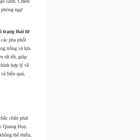
đạo cánh. Chiến
g phòng ngự
 trạng thái từ
 các pha phối
ng trống và lựa
 rất tốt, giúp
chỉnh hợp lý về
 và hiệu quả,
 chắc chắn phải
eo Quang Huy,
không thể thiếu,