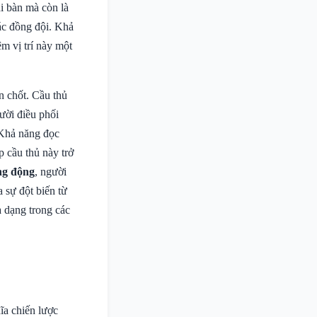
hi bàn mà còn là
ác đồng đội. Khả
m vị trí này một
n chốt. Cầu thủ
ười điều phối
 Khả năng đọc
p cầu thủ này trở
ng động
, người
 sự đột biến từ
a dạng trong các
ĩa chiến lược