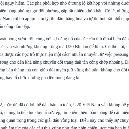
 hội nguy hiểm. Các pha phối hợp nhỏ ở trung lộ kết hợp với những đư
hiến hàng phòng ngự đối phương gặp rất nhiều khó khăn. Có lẽ, nhữn
 Nam cởi bỏ áp lực tâm lý, thi đấu thăng hoa và tự tin hơn rất nhiều, q
 tấn công dồn dập.
oát bóng vượt trội, cùng với sự năng nổ của các cầu thủ ở hai biên đã
oét sâu vào những khoảng trống mà U20 Bhutan để lộ ra. Có thể nói, c
đã được các học trò thực hiện một cách nhuần nhuyễn, từ việc pressing
ương cho đến khả năng chuyển đổi trạng thái tấn công chớp nhoáng. 
ng bàn thắng mà còn giúp đội tuyển giữ vững thế trận, không cho đối t
ng hay tổ chức những pha lên bóng đáng kể.
2, mặc dù đã có lợi thế dẫn bàn an toàn, U20 Việt Nam vẫn không hề g
, chúng ta tiếp tục duy trì sức ép, tìm kiếm thêm bàn thắng để cải thiệ
ùng quan trọng trong các giải đấu vòng loại. Điều này cho thấy sự chu
ấu nghiêm túc của các cầu thủ, cũng như tầm nhìn chiến lược của ban h