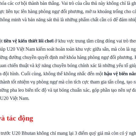
hóa các cơ hội thành bàn thắng. Vai trò của cầu thủ này không chỉ là g
 lực liên tục lên hàng phòng ngự đối phương, mở ra khoảng trống cho c
thông minh và bản năng sát thủ là những phẩm chất cần có để đảm nhiệ
ột
tiền vệ kiến thiết lối chơi
ở khu vực trung tâm cũng đóng vai trò the
iúp U20 Việt Nam kiểm soát hoàn toàn khu vực giữa sân, mà còn là ng
những đường chuyền quyết định mở khóa hàng phòng ngự đối phương.
uan chiến thuật và kỹ năng chuyền bóng chính xác là những yếu tố giú
của đội hình. Cuối cùng, không thể không nhắc đến một
hậu vệ biên nă
hành tốt nhiệm vụ phòng ngự mà còn tích cực tham gia tấn công, tạo ra
hững pha leo biên tốc độ và tạt bóng chuẩn xác, góp phần tạo nên sự đ
 U20 Việt Nam.
và tác động
 trước U20 Bhutan không chỉ mang lại 3 điểm quý giá mà còn có ý ngh