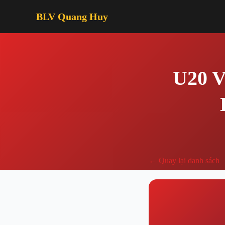
BLV Quang Huy
U20 V
← Quay lại danh sách