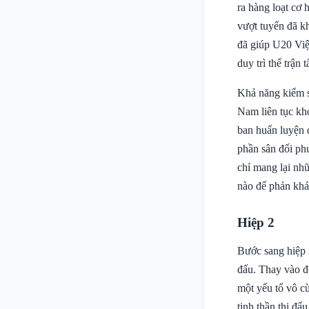
ra hàng loạt cơ
vượt tuyến đã k
đã giúp U20 Việt
duy trì thế trận
Khả năng kiểm s
Nam liên tục kh
ban huấn luyện 
phần sân đối ph
chỉ mang lại nhữ
nào để phản khá
Hiệp 2
Bước sang hiệp 
đấu. Thay vào đó
một yếu tố vô c
tinh thần thi đ