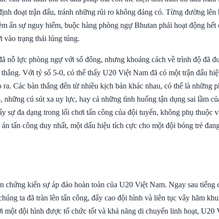
định đoạt trận đấu, tránh những rủi ro không đáng có. Từng đường lê
ềm ẩn sự nguy hiểm, buộc hàng phòng ngự Bhutan phải hoạt động hết 
 vào trạng thái lúng túng.
đã nỗ lực phòng ngự với số đông, nhưng khoảng cách về trình độ đã đ
thắng. Với tỷ số 5-0, có thể thấy U20 Việt Nam đã có một trận đấu hiệ
ạo ra. Các bàn thắng đến từ nhiều kịch bản khác nhau, có thể là những 
ộ, những cú sút xa uy lực, hay cả những tình huống tận dụng sai lầm c
ấy sự đa dạng trong lối chơi tấn công của đội tuyển, không phụ thuộc 
án tấn công duy nhất, một dấu hiệu tích cực cho một đội bóng trẻ đang
ên chứng kiến sự áp đảo hoàn toàn của U20 Việt Nam. Ngay sau tiếng c
chúng ta đã tràn lên tấn công, đẩy cao đội hình và liên tục vây hãm kh
 một đội hình được tổ chức tốt và khả năng di chuyển linh hoạt, U20 