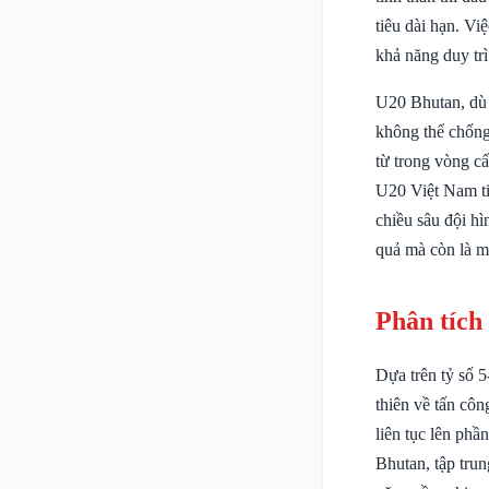
tiêu dài hạn. Vi
khả năng duy trì
U20 Bhutan, dù 
không thể chống
từ trong vòng c
U20 Việt Nam ti
chiều sâu đội hì
quả mà còn là m
Phân tích
Dựa trên tỷ số 5
thiên về tấn côn
liên tục lên ph
Bhutan, tập tru