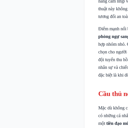
năng cầm nhịp và
thuật này không
tương đối an toà
Điểm mạnh nổi b
phòng ngự san
hợp nhóm nhỏ. C
chọn cho người 
đội tuyển thu h
nhân sự và chiến
đặc biệt là khi 
Cầu thủ n
Mặc dù không có 
có những cá nhâ
một
tiền đạo m