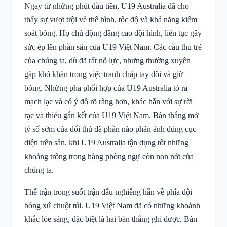
Ngay từ những phút đầu tiên, U19 Australia đã cho
thấy sự vượt trội về thể hình, tốc độ và khả năng kiểm
soát bóng. Họ chủ động dâng cao đội hình, liên tục gây
sức ép lên phần sân của U19 Việt Nam. Các cầu thủ trẻ
của chúng ta, dù đã rất nỗ lực, nhưng thường xuyên
gặp khó khăn trong việc tranh chấp tay đôi và giữ
bóng. Những pha phối hợp của U19 Australia tỏ ra
mạch lạc và có ý đồ rõ ràng hơn, khác hẳn với sự rời
rạc và thiếu gắn kết của U19 Việt Nam. Bàn thắng mở
tỷ số sớm của đối thủ đã phần nào phản ánh đúng cục
diện trên sân, khi U19 Australia tận dụng tốt những
khoảng trống trong hàng phòng ngự còn non nớt của
chúng ta.
Thế trận trong suốt trận đấu nghiêng hẳn về phía đội
bóng xứ chuột túi. U19 Việt Nam đã có những khoảnh
khắc lóe sáng, đặc biệt là hai bàn thắng ghi được. Bàn