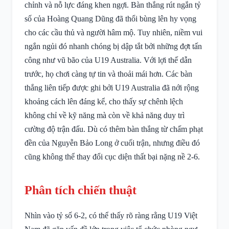
chỉnh và nỗ lực đáng khen ngợi. Bàn thắng rút ngắn tỷ
số của Hoàng Quang Dũng đã thổi bùng lên hy vọng
cho các cầu thủ và người hâm mộ. Tuy nhiên, niềm vui
ngắn ngủi đó nhanh chóng bị dập tắt bởi những đợt tấn
công như vũ bão của U19 Australia. Với lợi thế dẫn
trước, họ chơi càng tự tin và thoải mái hơn. Các bàn
thắng liên tiếp được ghi bởi U19 Australia đã nới rộng
khoảng cách lên đáng kể, cho thấy sự chênh lệch
không chỉ về kỹ năng mà còn về khả năng duy trì
cường độ trận đấu. Dù có thêm bàn thắng từ chấm phạt
đền của Nguyễn Bảo Long ở cuối trận, nhưng điều đó
cũng không thể thay đổi cục diện thất bại nặng nề 2-6.
Phân tích chiến thuật
Nhìn vào tỷ số 6-2, có thể thấy rõ ràng rằng U19 Việt