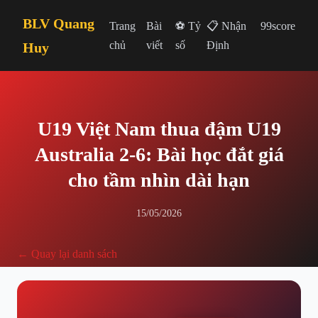
BLV Quang
Trang
Bài
⚽ Tỷ
📋 Nhận
99score
chủ
viết
số
Định
Huy
U19 Việt Nam thua đậm U19
Australia 2-6: Bài học đắt giá
cho tầm nhìn dài hạn
15/05/2026
← Quay lại danh sách