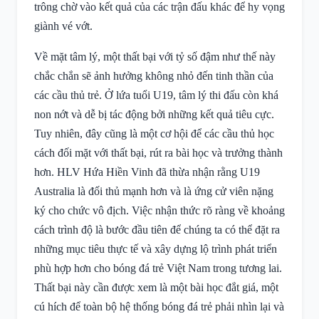
trông chờ vào kết quả của các trận đấu khác để hy vọng
giành vé vớt.
Về mặt tâm lý, một thất bại với tỷ số đậm như thế này
chắc chắn sẽ ảnh hưởng không nhỏ đến tinh thần của
các cầu thủ trẻ. Ở lứa tuổi U19, tâm lý thi đấu còn khá
non nớt và dễ bị tác động bởi những kết quả tiêu cực.
Tuy nhiên, đây cũng là một cơ hội để các cầu thủ học
cách đối mặt với thất bại, rút ra bài học và trưởng thành
hơn. HLV Hứa Hiền Vinh đã thừa nhận rằng U19
Australia là đối thủ mạnh hơn và là ứng cử viên nặng
ký cho chức vô địch. Việc nhận thức rõ ràng về khoảng
cách trình độ là bước đầu tiên để chúng ta có thể đặt ra
những mục tiêu thực tế và xây dựng lộ trình phát triển
phù hợp hơn cho bóng đá trẻ Việt Nam trong tương lai.
Thất bại này cần được xem là một bài học đắt giá, một
cú hích để toàn bộ hệ thống bóng đá trẻ phải nhìn lại và