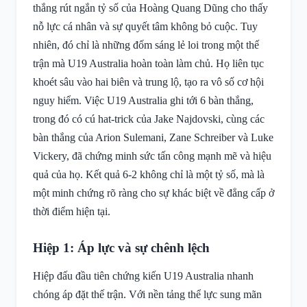
thắng rút ngắn tỷ số của Hoàng Quang Dũng cho thấy
nỗ lực cá nhân và sự quyết tâm không bỏ cuộc. Tuy
nhiên, đó chỉ là những đốm sáng lẻ loi trong một thế
trận mà U19 Australia hoàn toàn làm chủ. Họ liên tục
khoét sâu vào hai biên và trung lộ, tạo ra vô số cơ hội
nguy hiểm. Việc U19 Australia ghi tới 6 bàn thắng,
trong đó có cú hat-trick của Jake Najdovski, cùng các
bàn thắng của Arion Sulemani, Zane Schreiber và Luke
Vickery, đã chứng minh sức tấn công mạnh mẽ và hiệu
quả của họ. Kết quả 6-2 không chỉ là một tỷ số, mà là
một minh chứng rõ ràng cho sự khác biệt về đẳng cấp ở
thời điểm hiện tại.
Hiệp 1: Áp lực và sự chênh lệch
Hiệp đấu đầu tiên chứng kiến U19 Australia nhanh
chóng áp đặt thế trận. Với nền tảng thể lực sung mãn